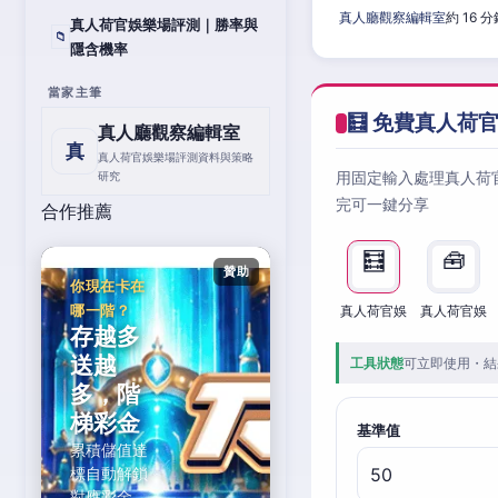
真人廳觀察編輯室
約 16 
真人荷官娛樂場評測｜勝率與
📁
隱含機率
當家主筆
🧮 免費真人荷
真人廳觀察編輯室
真
真人荷官娛樂場評測資料與策略
用固定輸入處理真人荷
研究
完可一鍵分享
合作推薦
🧮
🧰
贊助
你現在卡在
哪一階？
真人荷官娛
真人荷官娛
存越多
送越
工具狀態
可立即使用・結
多，階
梯彩金
基準值
累積儲值達
標自動解鎖
對應彩金，