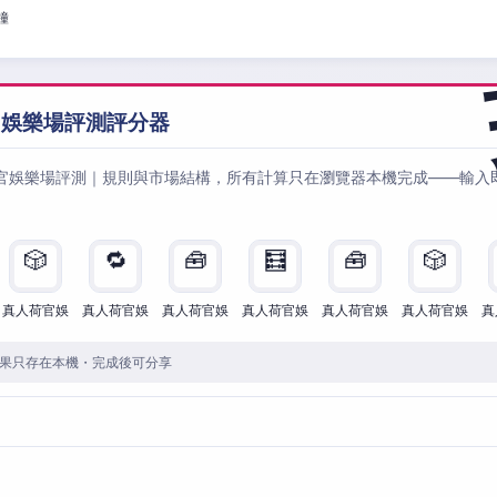
分鐘
官娛樂場評測評分器
官娛樂場評測｜規則與市場結構，所有計算只在瀏覽器本機完成——輸入
🎲
🔁
🧰
🧮
🧰
🎲
真人荷官娛
真人荷官娛
真人荷官娛
真人荷官娛
真人荷官娛
真人荷官娛
真
果只存在本機・完成後可分享