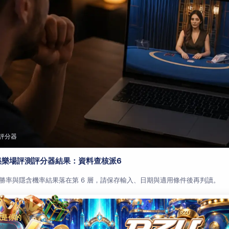
測評分器
娛樂場評測評分器結果：資料查核派6
勝率與隱含機率結果落在第 6 層，請保存輸入、日期與適用條件後再判讀。
包是你的
次