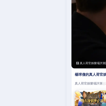
🧮 真人荷官娛樂場評
楊球僮的真人荷官
真人荷官娛樂場評測｜
很久沒回來？這
老玩家回歸再送一