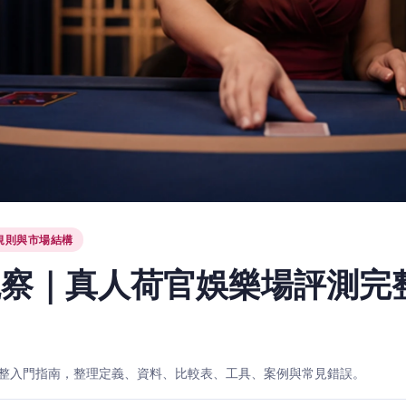
規則與市場結構
觀察｜真人荷官娛樂場評測完
整入門指南，整理定義、資料、比較表、工具、案例與常見錯誤。