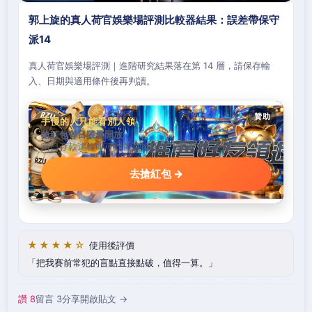
郭上旋的真人荷官娛樂場評測比較器結果：誤差帶保守
派14
真人荷官娛樂場評測｜進階研究結果落在第 14 層，請保存輸
入、日期與適用條件後再判讀。
贊助
手慢的人只能看別人領
搶紅包每日限量開放
當日存款達標即可到首頁搶紅包，手速決定金額。
去搶紅包 →
★★★★☆
使用後評價
把我賽前常犯的盲點直接點破，值得一算。
讚 8
留言 3
分享
開啟貼文 →