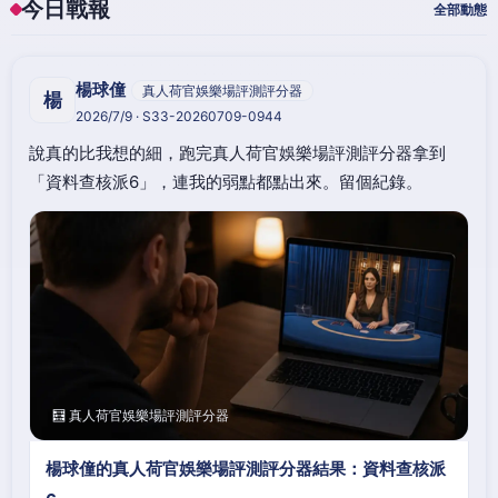
今日戰報
全部動態
楊球僮
真人荷官娛樂場評測評分器
楊
2026/7/9 · S33-20260709-0944
說真的比我想的細，跑完真人荷官娛樂場評測評分器拿到
「資料查核派6」，連我的弱點都點出來。留個紀錄。
🧮 真人荷官娛樂場評測評分器
楊球僮的真人荷官娛樂場評測評分器結果：資料查核派