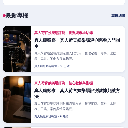
最新專欄
專欄總覽
真人荷官娛樂場評測｜規則與市場結構
真人廳觀察｜真人荷官娛樂場評測完整入門指
南
真人荷官娛樂場評測完整入門指南，整理定義、資料、比較
表、工具、案例與常見錯誤。
真人廳觀察編輯室・16 分鐘
真人荷官娛樂場評測｜核心數據與指標
真人廳觀察｜真人荷官娛樂場評測數據判讀方
法
真人荷官娛樂場評測數據判讀方法，整理定義、資料、比較
表、工具、案例與常見錯誤。
真人廳觀察編輯室・6 分鐘