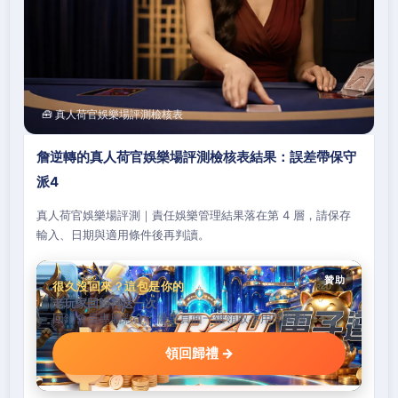
🧰 真人荷官娛樂場評測檢核表
詹逆轉的真人荷官娛樂場評測檢核表結果：誤差帶保守
派4
真人荷官娛樂場評測｜責任娛樂管理結果落在第 4 層，請保存
輸入、日期與適用條件後再判讀。
贊助
很久沒回來？這包是你的
老玩家回歸再送一次
回鍋會員專屬彩金，優惠頁面一鍵領取不用問客服。
領回歸禮 →