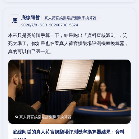
底線阿哲
真人荷官娛樂場評測機率換算器
底
2026/7/8 · S33-20260708-5824
本來只是賽前隨手算一下，結果跑出「資料查核派6」，笑
死太準了。你如果也在看真人荷官娛樂場評測機率換算器，
真的可以自己丟一組。
🔁 真人荷官娛樂場評測機率換算器
底線阿哲的真人荷官娛樂場評測機率換算器結果：資料