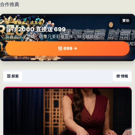
合作推薦
贊助
第一筆就多三成本金
首存 2000 直接送 699
新會員限定加碼，碼量只要彩金五倍，領完就能玩。
領 699 →
☰ 探索
榜 情報