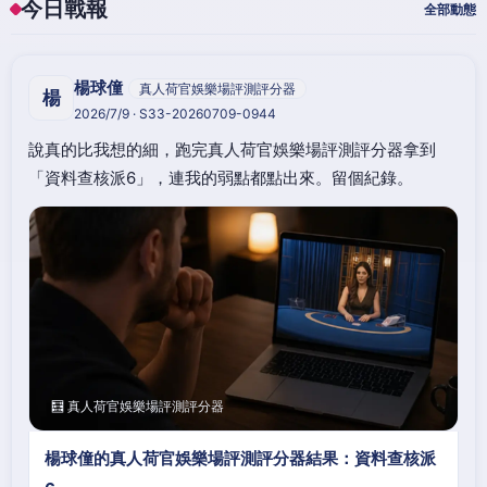
今日戰報
全部動態
楊球僮
真人荷官娛樂場評測評分器
楊
2026/7/9 · S33-20260709-0944
說真的比我想的細，跑完真人荷官娛樂場評測評分器拿到
「資料查核派6」，連我的弱點都點出來。留個紀錄。
🧮 真人荷官娛樂場評測評分器
楊球僮的真人荷官娛樂場評測評分器結果：資料查核派