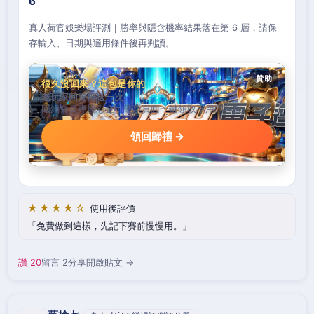
6
真人荷官娛樂場評測｜勝率與隱含機率結果落在第 6 層，請保
存輸入、日期與適用條件後再判讀。
贊助
很久沒回來？這包是你的
老玩家回歸再送一次
回鍋會員專屬彩金，優惠頁面一鍵領取不用問客服。
領回歸禮 →
★★★★☆
使用後評價
免費做到這樣，先記下賽前慢慢用。
讚 20
留言 2
分享
開啟貼文 →