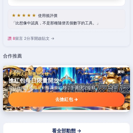
★★★★★
使用後評價
比想像中認真，不是那種隨便丟個數字的工具。
讚 8
留言 2
分享
開啟貼文 →
合作推薦
贊助
手慢的人只能看別人領
搶紅包每日限量開放
當日存款達標即可到首頁搶紅包，手速決定金額。
去搶紅包 →
看全部動態 →