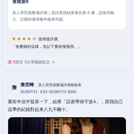
查核派6
真人荷官娛樂場評測｜資訊查證結果落在第 6 層，請保存輸
入、日期與適用條件後再判讀。
★★★★☆
使用後評價
免費做到這樣，先記下賽前慢慢用。
讚 6
留言 3
分享
開啟貼文 →
詹逆轉
真人荷官娛樂場評測檢核表
詹
2026/7/12 · S33-20260712-8292
賽前半信半疑算一下，結果「誤差帶保守派4」，跟我自己
這季的紀錄對起來八九不離十。