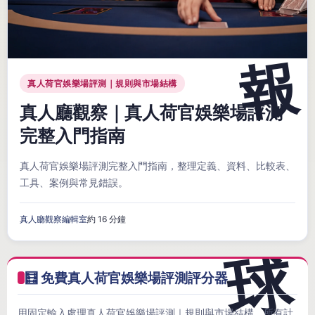
真人荷官娛樂場評測｜規則與市場結構
真人廳觀察｜真人荷官娛樂場評測
完整入門指南
真人荷官娛樂場評測完整入門指南，整理定義、資料、比較表、
工具、案例與常見錯誤。
真人廳觀察編輯室
約 16 分鐘
🧮 免費真人荷官娛樂場評測評分器
用固定輸入處理真人荷官娛樂場評測｜規則與市場結構，所有計