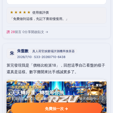
★★★★★
使用後評價
免費做到這樣，先記下賽前慢慢用。
讚 28
留言 0
分享
開啟貼文 →
朱盤數
真人荷官娛樂場評測機率換算器
朱
2026/7/10 · S33-20260710-6438
算完發現我是「價格比較派18」，回想這季自己看盤的樣子
還真是這樣。數字攤開來比手感誠實多了。
贊助
今天的轉盤還沒人轉走
天天轉好運，轉盤等你抽
單筆存款 3000 就送轉盤機會，最高 2888 每天都能中。
免費抽一次 →