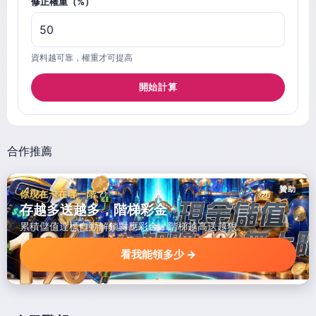
修正權重（%）
資料越可靠，權重才可提高
開始計算
合作推薦
贊助
你現在卡在哪一階？
存越多送越多，階梯彩金
累積儲值達標自動解鎖對應彩金，階梯越高送越狠。
看我能領多少 →