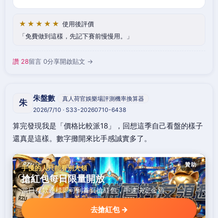
★★★★★
使用後評價
免費做到這樣，先記下賽前慢慢用。
讚 28
留言 0
分享
開啟貼文 →
朱盤數
真人荷官娛樂場評測機率換算器
朱
2026/7/10 · S33-20260710-6438
算完發現我是「價格比較派18」，回想這季自己看盤的樣子
還真是這樣。數字攤開來比手感誠實多了。
贊助
手慢的人只能看別人領
搶紅包每日限量開放
當日存款達標即可到首頁搶紅包，手速決定金額。
去搶紅包 →