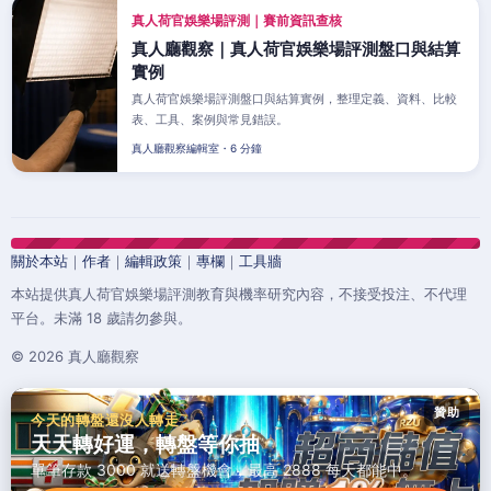
真人荷官娛樂場評測｜賽前資訊查核
真人廳觀察｜真人荷官娛樂場評測盤口與結算
實例
真人荷官娛樂場評測盤口與結算實例，整理定義、資料、比較
表、工具、案例與常見錯誤。
真人廳觀察編輯室・6 分鐘
關於本站
｜
作者
｜
編輯政策
｜
專欄
｜
工具牆
本站提供真人荷官娛樂場評測教育與機率研究內容，不接受投注、不代理
平台。未滿 18 歲請勿參與。
© 2026 真人廳觀察
贊助
今天的轉盤還沒人轉走
天天轉好運，轉盤等你抽
單筆存款 3000 就送轉盤機會，最高 2888 每天都能中。