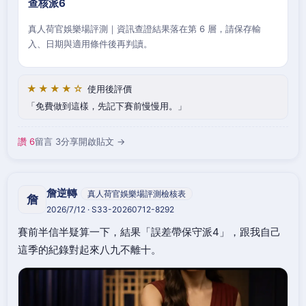
查核派6
真人荷官娛樂場評測｜資訊查證結果落在第 6 層，請保存輸
入、日期與適用條件後再判讀。
★★★★☆
使用後評價
免費做到這樣，先記下賽前慢慢用。
讚 6
留言 3
分享
開啟貼文 →
詹逆轉
真人荷官娛樂場評測檢核表
詹
2026/7/12 · S33-20260712-8292
賽前半信半疑算一下，結果「誤差帶保守派4」，跟我自己
這季的紀錄對起來八九不離十。