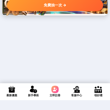
免費抽一次 →
報
帖
算
欄
人
最新優惠
新手專區
立即註冊
客服中心
領好禮
首頁
探索
工具
專欄
人物