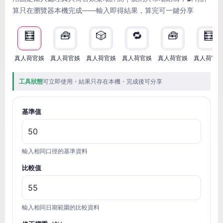
算只在瀏覽器本機完成——輸入即得結果，算完可一鍵分享
🧮
🧰
🎲
🔁
🧰
🧮
真人荷官娛
真人荷官娛
真人荷官娛
真人荷官娛
真人荷官娛
真人荷官
工具狀態
可立即使用・結果只存在本機・完成後可分享
基準值
輸入相同口徑的基準資料
比較值
輸入相同日期範圍的比較資料