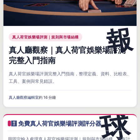
真人荷官娛樂場評測｜規則與市場結構
真人廳觀察｜真人荷官娛樂場評測
完整入門指南
真人荷官娛樂場評測完整入門指南，整理定義、資料、比較表、
工具、案例與常見錯誤。
真人廳觀察編輯室
約 16 分鐘
🧮 免費真人荷官娛樂場評測評分器
用固定輸入處理真人荷官娛樂場評測｜規則與市場結構，所有計