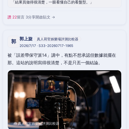
結果頁做得很清楚，一眼看懂自己的看盤型。
讚 22
留言 3
分享
開啟貼文 →
郭上旋
真人荷官娛樂場評測比較器
郭
2026/7/17 · S33-20260717-1965
被「誤差帶保守派14」講中，有點不想承認但數據就擺在
那。這站的說明寫得很清楚，不是只丟一個結論。
🧰 真人荷官娛樂場評測比較器