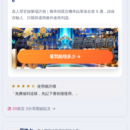
6
真人荷官娛樂場評測｜勝率與隱含機率結果落在第 6 層，請保
存輸入、日期與適用條件後再判讀。
贊助
你現在卡在哪一階？
存越多送越多，階梯彩金
累積儲值達標自動解鎖對應彩金，階梯越高送越狠。
看我能領多少 →
★★★★☆
使用後評價
免費做到這樣，先記下賽前慢慢用。
讚 20
留言 2
分享
開啟貼文 →