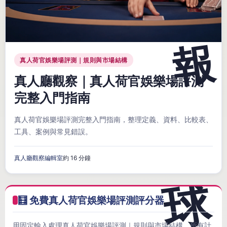
真人荷官娛樂場評測｜規則與市場結構
真人廳觀察｜真人荷官娛樂場評測
完整入門指南
真人荷官娛樂場評測完整入門指南，整理定義、資料、比較表、
工具、案例與常見錯誤。
真人廳觀察編輯室
約 16 分鐘
🧮 免費真人荷官娛樂場評測評分器
用固定輸入處理真人荷官娛樂場評測｜規則與市場結構，所有計