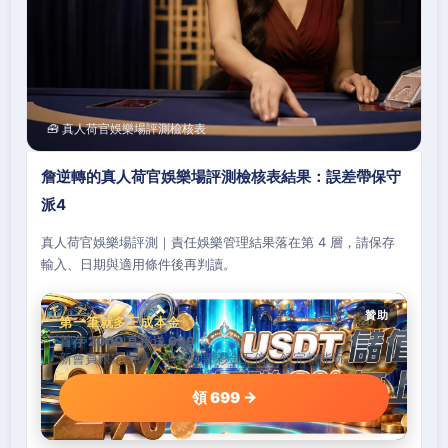
🧰 真人荷官娛樂場評測檢核表
詹逆轉的真人荷官娛樂場評測檢核表結果：誤差帶保守
派4
真人荷官娛樂場評測｜責任娛樂管理結果落在第 4 層，請保存
輸入、日期與適用條件後再判讀。
贊助
第一筆就多三成本金
首存 2000 直接送 699
新會員限定加碼，碼量只要彩金五倍，領完就能玩。
領 699 →