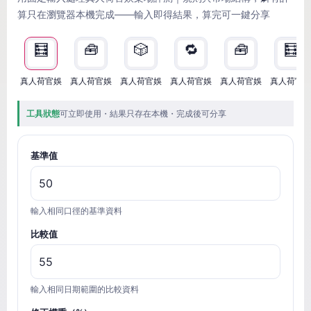
算只在瀏覽器本機完成——輸入即得結果，算完可一鍵分享
🧮
🧰
🎲
🔁
🧰
🧮
真人荷官娛
真人荷官娛
真人荷官娛
真人荷官娛
真人荷官娛
真人荷官
工具狀態
可立即使用・結果只存在本機・完成後可分享
基準值
輸入相同口徑的基準資料
比較值
輸入相同日期範圍的比較資料