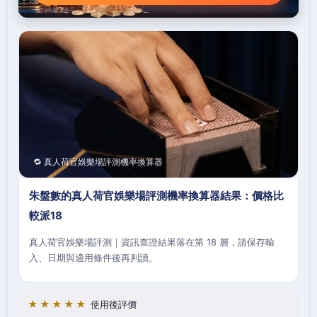
🔁 真人荷官娛樂場評測機率換算器
朱盤數的真人荷官娛樂場評測機率換算器結果：價格比
較派18
真人荷官娛樂場評測｜資訊查證結果落在第 18 層，請保存輸
入、日期與適用條件後再判讀。
★★★★★
使用後評價