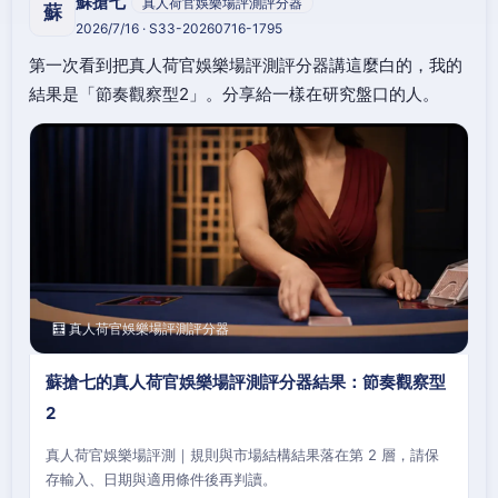
蘇搶七
真人荷官娛樂場評測評分器
蘇
2026/7/16 · S33-20260716-1795
第一次看到把真人荷官娛樂場評測評分器講這麼白的，我的
結果是「節奏觀察型2」。分享給一樣在研究盤口的人。
🧮 真人荷官娛樂場評測評分器
蘇搶七的真人荷官娛樂場評測評分器結果：節奏觀察型
2
真人荷官娛樂場評測｜規則與市場結構結果落在第 2 層，請保
存輸入、日期與適用條件後再判讀。