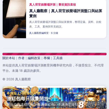
真人荷官娛樂場評測｜賽前資訊查核
真人廳觀察｜真人荷官娛樂場評測盤口與結算
實例
真人荷官娛樂場評測盤口與結算實例，整理定義、資料、比較
表、工具、案例與常見錯誤。
真人廳觀察編輯室・6 分鐘
關於本站
｜
作者
｜
編輯政策
｜
專欄
｜
工具牆
本站提供真人荷官娛樂場評測教育與機率研究內容，不接受投注、不代理
平台。未滿 18 歲請勿參與。
© 2026 真人廳觀察
贊助
手慢的人只能看別人領
搶紅包每日限量開放
當日存款達標即可到首頁搶紅包，手速決定金額。