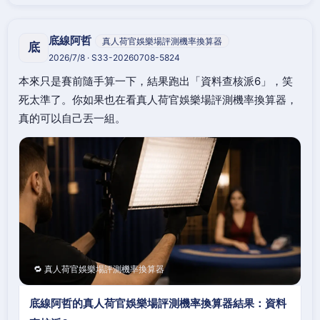
底線阿哲
真人荷官娛樂場評測機率換算器
底
2026/7/8 · S33-20260708-5824
本來只是賽前隨手算一下，結果跑出「資料查核派6」，笑
死太準了。你如果也在看真人荷官娛樂場評測機率換算器，
真的可以自己丟一組。
🔁 真人荷官娛樂場評測機率換算器
底線阿哲的真人荷官娛樂場評測機率換算器結果：資料