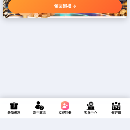
領回歸禮 →
報
帖
算
欄
人
最新優惠
新手專區
立即註冊
客服中心
領好禮
首頁
探索
工具
專欄
人物