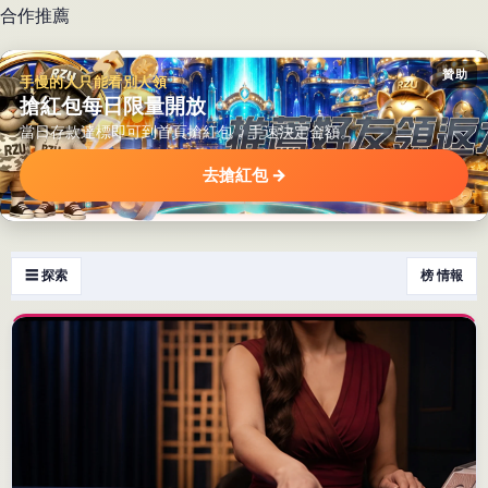
合作推薦
贊助
手慢的人只能看別人領
搶紅包每日限量開放
當日存款達標即可到首頁搶紅包，手速決定金額。
去搶紅包 →
☰ 探索
榜 情報