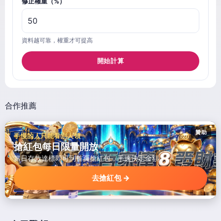
修正權重（%）
資料越可靠，權重才可提高
開始計算
合作推薦
贊助
手慢的人只能看別人領
搶紅包每日限量開放
當日存款達標即可到首頁搶紅包，手速決定金額。
去搶紅包 →