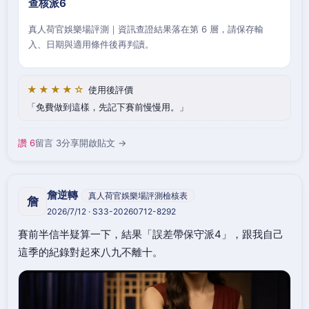
查核派6
真人荷官娛樂場評測｜資訊查證結果落在第 6 層，請保存輸
入、日期與適用條件後再判讀。
★★★★☆
使用後評價
免費做到這樣，先記下賽前慢慢用。
讚 6
留言 3
分享
開啟貼文 →
詹逆轉
真人荷官娛樂場評測檢核表
詹
2026/7/12 · S33-20260712-8292
賽前半信半疑算一下，結果「誤差帶保守派4」，跟我自己
這季的紀錄對起來八九不離十。