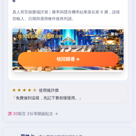
6
真人荷官娛樂場評測｜勝率與隱含機率結果落在第 6 層，請保
存輸入、日期與適用條件後再判讀。
贊助
很久沒回來？這包是你的
老玩家回歸再送一次
回鍋會員專屬彩金，優惠頁面一鍵領取不用問客服。
領回歸禮 →
★★★★☆
使用後評價
免費做到這樣，先記下賽前慢慢用。
讚 20
留言 2
分享
開啟貼文 →