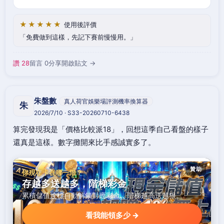
★★★★★
使用後評價
免費做到這樣，先記下賽前慢慢用。
讚 28
留言 0
分享
開啟貼文 →
朱盤數
真人荷官娛樂場評測機率換算器
朱
2026/7/10 · S33-20260710-6438
算完發現我是「價格比較派18」，回想這季自己看盤的樣子
還真是這樣。數字攤開來比手感誠實多了。
贊助
你現在卡在哪一階？
存越多送越多，階梯彩金
累積儲值達標自動解鎖對應彩金，階梯越高送越狠。
看我能領多少 →