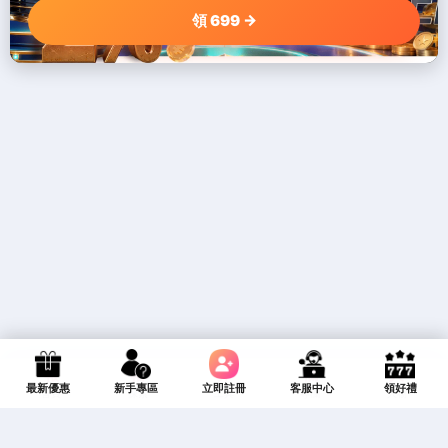
領 699 →
報
帖
算
欄
人
最新優惠
新手專區
立即註冊
客服中心
領好禮
首頁
探索
工具
專欄
人物