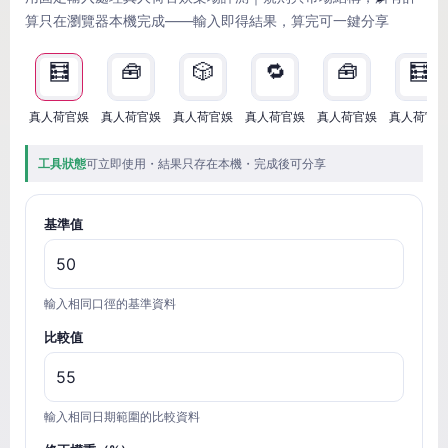
算只在瀏覽器本機完成——輸入即得結果，算完可一鍵分享
🧮
🧰
🎲
🔁
🧰
🧮
真人荷官娛
真人荷官娛
真人荷官娛
真人荷官娛
真人荷官娛
真人荷官
工具狀態
可立即使用・結果只存在本機・完成後可分享
基準值
輸入相同口徑的基準資料
比較值
輸入相同日期範圍的比較資料