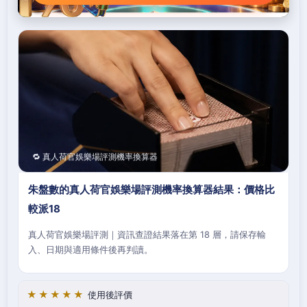
🔁 真人荷官娛樂場評測機率換算器
朱盤數的真人荷官娛樂場評測機率換算器結果：價格比
較派18
真人荷官娛樂場評測｜資訊查證結果落在第 18 層，請保存輸
入、日期與適用條件後再判讀。
★★★★★
使用後評價