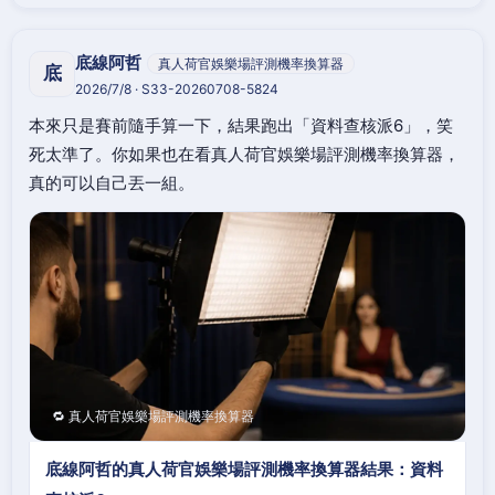
底線阿哲
真人荷官娛樂場評測機率換算器
底
2026/7/8 · S33-20260708-5824
本來只是賽前隨手算一下，結果跑出「資料查核派6」，笑
死太準了。你如果也在看真人荷官娛樂場評測機率換算器，
真的可以自己丟一組。
🔁 真人荷官娛樂場評測機率換算器
底線阿哲的真人荷官娛樂場評測機率換算器結果：資料