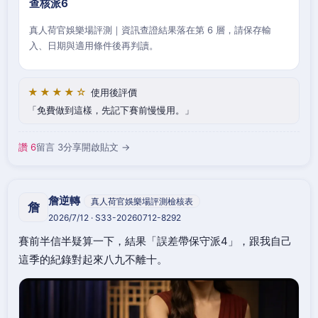
查核派6
真人荷官娛樂場評測｜資訊查證結果落在第 6 層，請保存輸
入、日期與適用條件後再判讀。
★★★★☆
使用後評價
免費做到這樣，先記下賽前慢慢用。
讚 6
留言 3
分享
開啟貼文 →
詹逆轉
真人荷官娛樂場評測檢核表
詹
2026/7/12 · S33-20260712-8292
賽前半信半疑算一下，結果「誤差帶保守派4」，跟我自己
這季的紀錄對起來八九不離十。