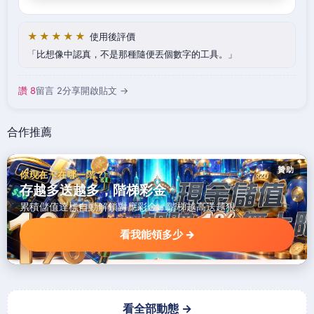
★★★★★
使用後評價
比想像中認真，不是那種隨便丟個數字的工具。
讚 8
留言 2
分享
開啟貼文 →
合作推薦
贊助
你現在卡在哪一階？
存越多送越多，階梯彩金
累積儲值達標自動解鎖對應彩金，階梯越高送越狠。
看我能領多少 →
看全部動態 →