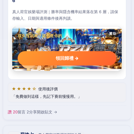
6
真人荷官娛樂場評測｜勝率與隱含機率結果落在第 6 層，請保
存輸入、日期與適用條件後再判讀。
贊助
很久沒回來？這包是你的
老玩家回歸再送一次
回鍋會員專屬彩金，優惠頁面一鍵領取不用問客服。
領回歸禮 →
★★★★☆
使用後評價
免費做到這樣，先記下賽前慢慢用。
讚 20
留言 2
分享
開啟貼文 →