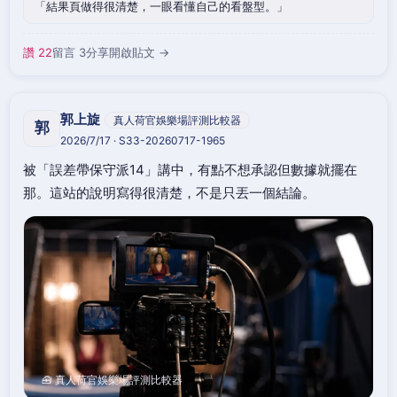
結果頁做得很清楚，一眼看懂自己的看盤型。
讚 22
留言 3
分享
開啟貼文 →
郭上旋
真人荷官娛樂場評測比較器
郭
2026/7/17 · S33-20260717-1965
被「誤差帶保守派14」講中，有點不想承認但數據就擺在
那。這站的說明寫得很清楚，不是只丟一個結論。
🧰 真人荷官娛樂場評測比較器