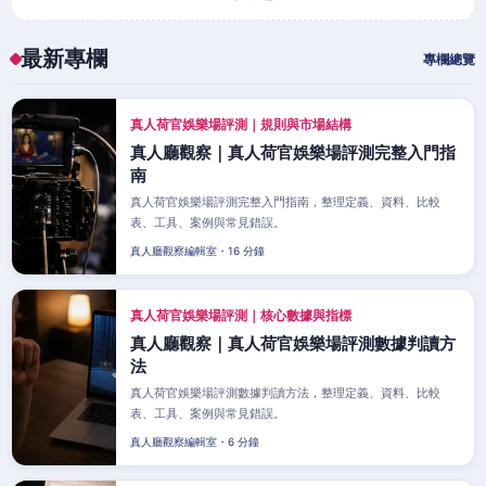
最新專欄
專欄總覽
真人荷官娛樂場評測｜規則與市場結構
真人廳觀察｜真人荷官娛樂場評測完整入門指
南
真人荷官娛樂場評測完整入門指南，整理定義、資料、比較
表、工具、案例與常見錯誤。
真人廳觀察編輯室・16 分鐘
真人荷官娛樂場評測｜核心數據與指標
真人廳觀察｜真人荷官娛樂場評測數據判讀方
法
真人荷官娛樂場評測數據判讀方法，整理定義、資料、比較
表、工具、案例與常見錯誤。
真人廳觀察編輯室・6 分鐘