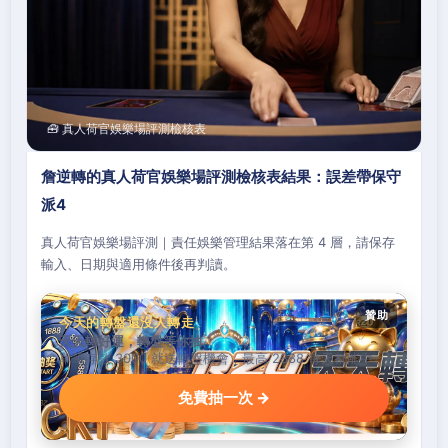
🧰 真人荷官娛樂場評測檢核表
詹逆轉的真人荷官娛樂場評測檢核表結果：誤差帶保守
派4
真人荷官娛樂場評測｜責任娛樂管理結果落在第 4 層，請保存
輸入、日期與適用條件後再判讀。
贊助
今天的轉盤還沒人轉走
天天轉好運，轉盤等你抽
單筆存款 3000 就送轉盤機會，最高 2888 每天都能中。
免費抽一次 →