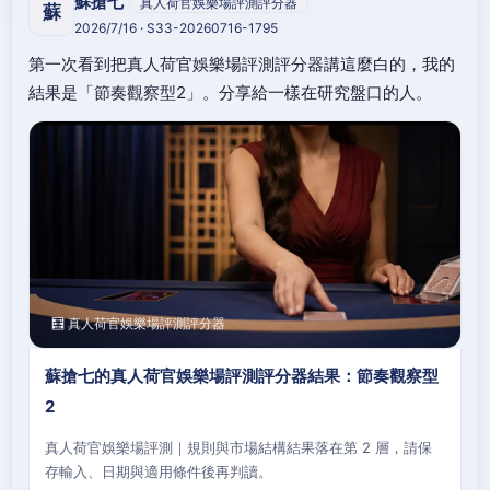
蘇搶七
真人荷官娛樂場評測評分器
蘇
2026/7/16 · S33-20260716-1795
第一次看到把真人荷官娛樂場評測評分器講這麼白的，我的
結果是「節奏觀察型2」。分享給一樣在研究盤口的人。
🧮 真人荷官娛樂場評測評分器
蘇搶七的真人荷官娛樂場評測評分器結果：節奏觀察型
2
真人荷官娛樂場評測｜規則與市場結構結果落在第 2 層，請保
存輸入、日期與適用條件後再判讀。