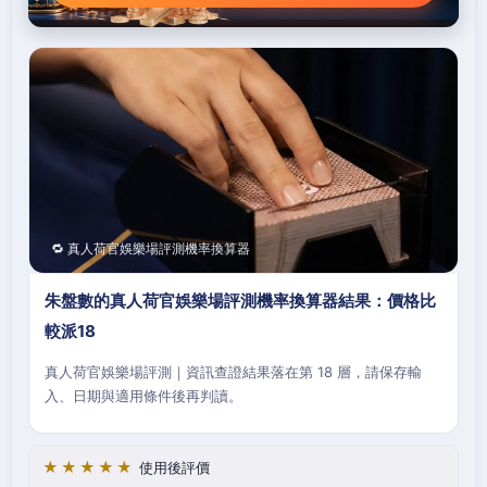
🔁 真人荷官娛樂場評測機率換算器
朱盤數的真人荷官娛樂場評測機率換算器結果：價格比
較派18
真人荷官娛樂場評測｜資訊查證結果落在第 18 層，請保存輸
入、日期與適用條件後再判讀。
★★★★★
使用後評價