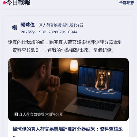
今日戰報
全部動態
楊球僮
真人荷官娛樂場評測評分器
楊
2026/7/9 · S33-20260709-0944
說真的比我想的細，跑完真人荷官娛樂場評測評分器拿到
「資料查核派6」，連我的弱點都點出來。留個紀錄。
🧮 真人荷官娛樂場評測評分器
楊球僮的真人荷官娛樂場評測評分器結果：資料查核派