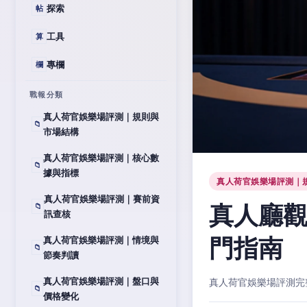
探索
帖
工具
算
專欄
欄
戰報分類
真人荷官娛樂場評測｜規則與
📁
市場結構
真人荷官娛樂場評測｜核心數
📁
據與指標
真人荷官娛樂場評測｜
真人荷官娛樂場評測｜賽前資
真人廳
📁
訊查核
門指南
真人荷官娛樂場評測｜情境與
📁
節奏判讀
真人荷官娛樂場評測｜盤口與
真人荷官娛樂場評測完
📁
價格變化