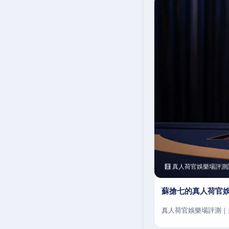
🧮 真人荷官娛樂場評
蘇搶七的真人荷官
真人荷官娛樂場評測｜