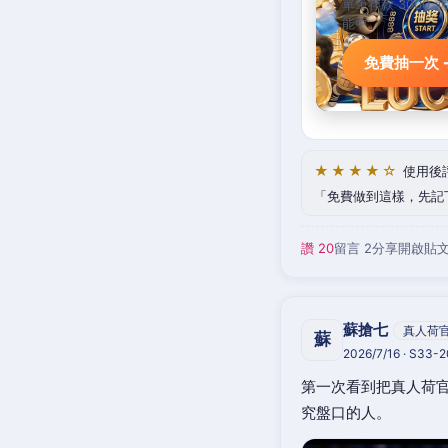
單筆存款 3000 
能中。
免費抽一次 
★★★★☆
使用後
免費做到這樣，先記
讚 20
留言 2
分享
開啟貼文
蘇搶七
真人荷
蘇
2026/7/16 · S33-
第一次看到把真人荷
究盤口的人。