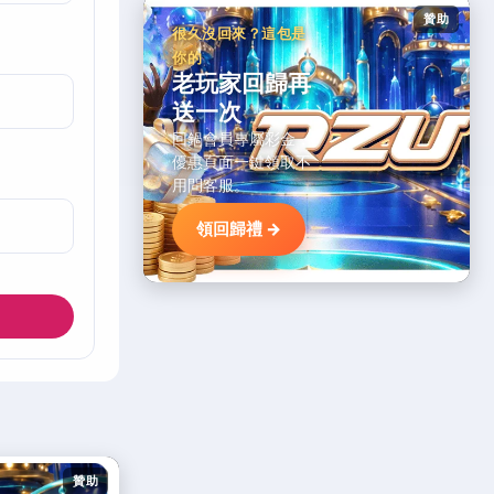
贊助
很久沒回來？這包是
你的
老玩家回歸再
送一次
回鍋會員專屬彩金，
優惠頁面一鍵領取不
用問客服。
領回歸禮 →
贊助