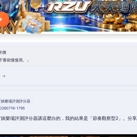
就送轉盤機會，最高 2888 每天都
→
評價
下賽前慢慢用。
 →
官娛樂場評測評分器
20260716-1795
官娛樂場評測評分器講這麼白的，我的結果是「節奏觀察型2」。分享