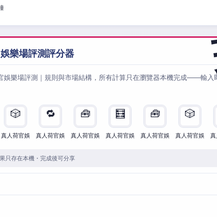
分鐘
官娛樂場評測評分器
官娛樂場評測｜規則與市場結構，所有計算只在瀏覽器本機完成——輸入
🎲
🔁
🧰
🧮
🧰
🎲
真人荷官娛
真人荷官娛
真人荷官娛
真人荷官娛
真人荷官娛
真人荷官娛
真
果只存在本機・完成後可分享