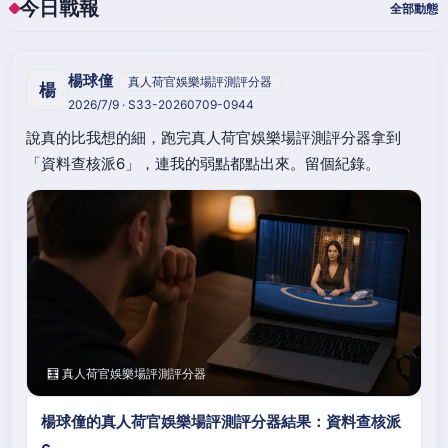
今日戰報
全部動態
楊球僮
真人荷官娛樂場評測評分器
楊
2026/7/9 · S33-20260709-0944
說真的比我想的細，跑完真人荷官娛樂場評測評分器拿到
「資料查核派6」，連我的弱點都點出來。留個紀錄。
🧮 真人荷官娛樂場評測評分器
楊球僮的真人荷官娛樂場評測評分器結果：資料查核派