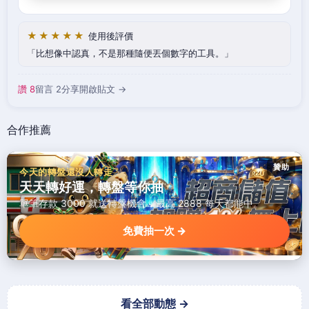
★★★★★
使用後評價
比想像中認真，不是那種隨便丟個數字的工具。
讚 8
留言 2
分享
開啟貼文 →
合作推薦
贊助
今天的轉盤還沒人轉走
天天轉好運，轉盤等你抽
單筆存款 3000 就送轉盤機會，最高 2888 每天都能中。
免費抽一次 →
看全部動態 →