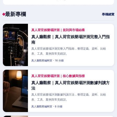
最新專欄
專欄總覽
真人荷官娛樂場評測｜規則與市場結構
真人廳觀察｜真人荷官娛樂場評測完整入門指
南
真人荷官娛樂場評測完整入門指南，整理定義、資料、比較
表、工具、案例與常見錯誤。
真人廳觀察編輯室・16 分鐘
真人荷官娛樂場評測｜核心數據與指標
真人廳觀察｜真人荷官娛樂場評測數據判讀方
法
真人荷官娛樂場評測數據判讀方法，整理定義、資料、比較
表、工具、案例與常見錯誤。
真人廳觀察編輯室・6 分鐘