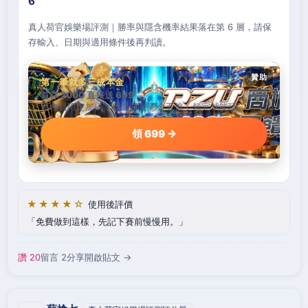
6
真人荷官娛樂場評測｜勝率與隱含機率結果落在第 6 層，請保
存輸入、日期與適用條件後再判讀。
贊助
第一筆就多三成本金
首存 2000 直接送 699
新會員限定加碼，碼量只要彩金五倍，領完就能玩。
領 699 →
★★★★☆
使用後評價
免費做到這樣，先記下賽前慢慢用。
讚 20
留言 2
分享
開啟貼文 →