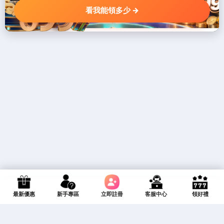
看我能領多少 →
報
帖
算
欄
人
最新優惠
新手專區
立即註冊
客服中心
領好禮
首頁
探索
工具
專欄
人物