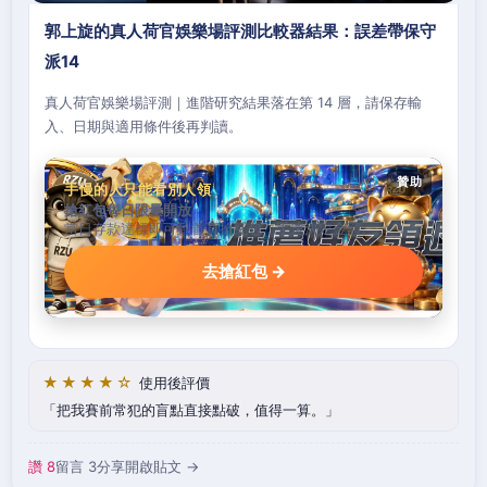
郭上旋的真人荷官娛樂場評測比較器結果：誤差帶保守
派14
真人荷官娛樂場評測｜進階研究結果落在第 14 層，請保存輸
入、日期與適用條件後再判讀。
贊助
手慢的人只能看別人領
搶紅包每日限量開放
當日存款達標即可到首頁搶紅包，手速決定金額。
去搶紅包 →
★★★★☆
使用後評價
把我賽前常犯的盲點直接點破，值得一算。
讚 8
留言 3
分享
開啟貼文 →