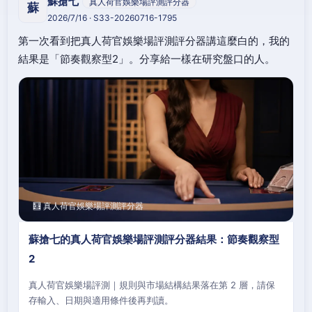
蘇搶七
真人荷官娛樂場評測評分器
蘇
2026/7/16 · S33-20260716-1795
第一次看到把真人荷官娛樂場評測評分器講這麼白的，我的
結果是「節奏觀察型2」。分享給一樣在研究盤口的人。
🧮 真人荷官娛樂場評測評分器
蘇搶七的真人荷官娛樂場評測評分器結果：節奏觀察型
2
真人荷官娛樂場評測｜規則與市場結構結果落在第 2 層，請保
存輸入、日期與適用條件後再判讀。