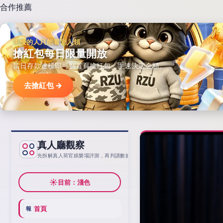
合作推薦
手慢的人只能看別人領
搶紅包每日限量開放
當日存款達標即可到首頁搶紅包，手速決定金額。
去搶紅包 →
真人廳觀察
基線
先拆解真人荷官娛樂場評測，再判讀數據與價格
☀
目前：淺色
首頁
報