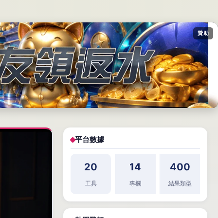
贊助
平台數據
20
14
400
工具
專欄
結果類型