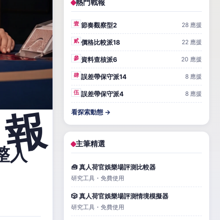
熱門戰報
壹
節奏觀察型2
28 應援
貳
價格比較派18
22 應援
參
資料查核派6
20 應援
肆
誤差帶保守派14
8 應援
伍
誤差帶保守派4
8 應援
看探索動態 →
主筆精選
整入
🧰 真人荷官娛樂場評測比較器
研究工具・免費使用
🎲 真人荷官娛樂場評測情境模擬器
研究工具・免費使用