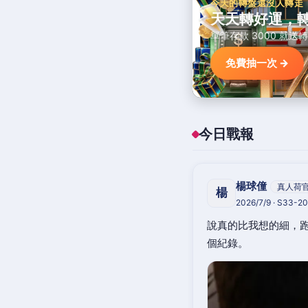
今天的轉盤還沒人轉走
天天轉好運，
單筆存款 3000 就送
免費抽一次 →
今日戰報
楊球僮
真人荷
楊
2026/7/9 · S33-
說真的比我想的細，
個紀錄。