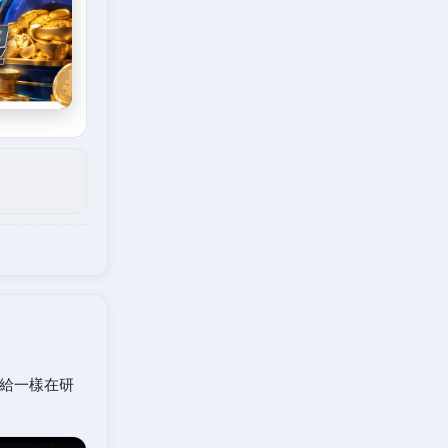
給一樣在研