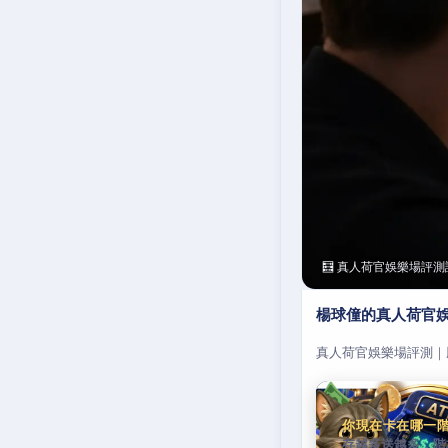
🧮 真人荷官娛樂場評
楊球僮的真人荷官
真人荷官娛樂場評測｜
你現在卡在哪一
存越多送越多，階