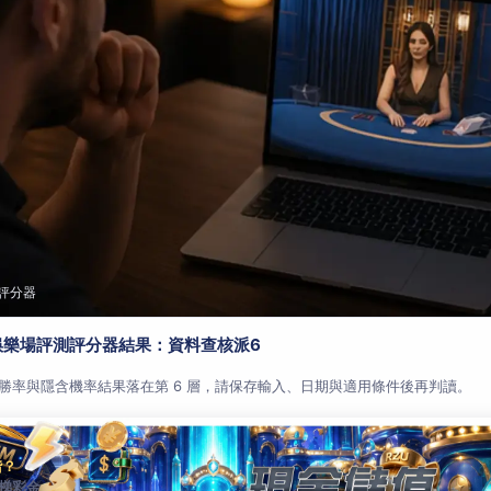
測評分器
娛樂場評測評分器結果：資料查核派6
勝率與隱含機率結果落在第 6 層，請保存輸入、日期與適用條件後再判讀。
階？
梯彩金