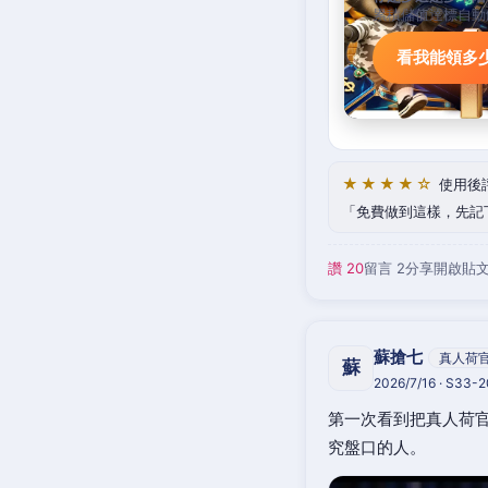
累積儲值達標自動
看我能領多少
★★★★☆
使用後
免費做到這樣，先記
讚 20
留言 2
分享
開啟貼文
蘇搶七
真人荷
蘇
2026/7/16 · S33-
第一次看到把真人荷
究盤口的人。