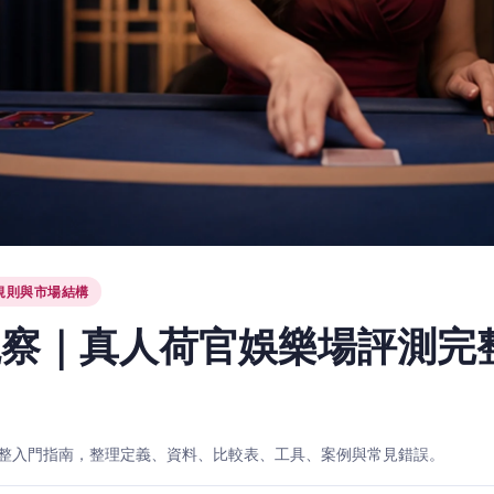
規則與市場結構
觀察｜真人荷官娛樂場評測完
整入門指南，整理定義、資料、比較表、工具、案例與常見錯誤。