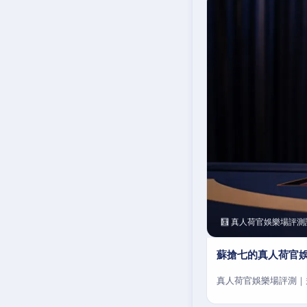
🧮 真人荷官娛樂場評
蘇搶七的真人荷官
真人荷官娛樂場評測｜