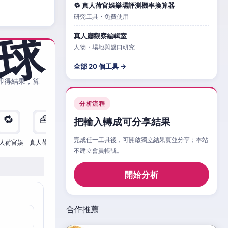
🔁 真人荷官娛樂場評測機率換算器
研究工具・免費使用
真人廳觀察編輯室
人物・場地與盤口研究
全部 20 個工具 →
即得結果，算
分析流程
🔁
🧰
🧮
🧰
🎲
🔁

把輸入轉成可分享結果
完成任一工具後，可開啟獨立結果頁並分享；本站
人荷官娛
真人荷官娛
真人荷官娛
真人荷官娛
真人荷官娛
真人荷官娛
真人
不建立會員帳號。
開始分析
合作推薦