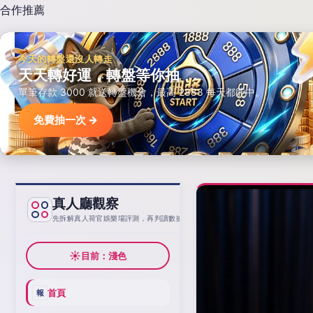
合作推薦
今天的轉盤還沒人轉走
天天轉好運，轉盤等你抽
單筆存款 3000 就送轉盤機會，最高 2888 每天都能中。
免費抽一次 →
真人廳觀察
基線
先拆解真人荷官娛樂場評測，再判讀數據與價格
☀
目前：淺色
首頁
報