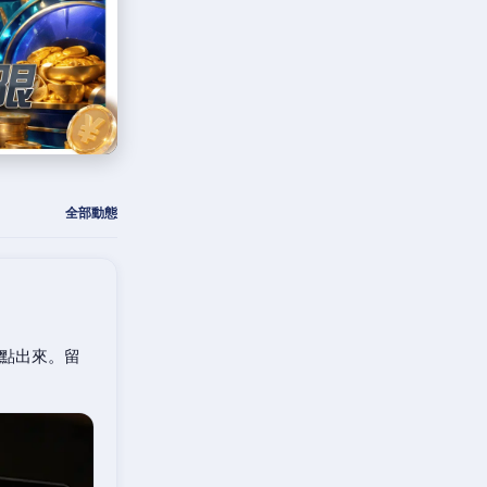
全部動態
點出來。留