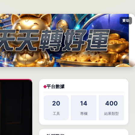
贊助
平台數據
20
14
400
工具
專欄
結果類型