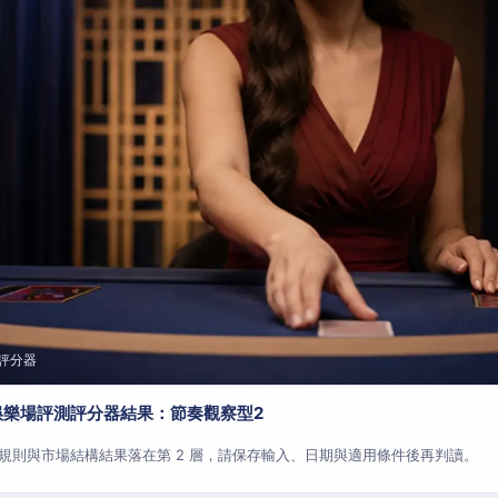
測評分器
娛樂場評測評分器結果：節奏觀察型2
規則與市場結構結果落在第 2 層，請保存輸入、日期與適用條件後再判讀。