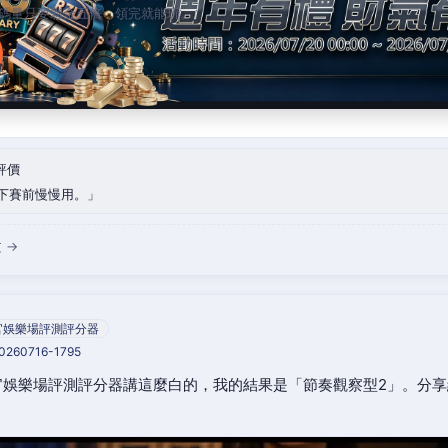
碼量只要彩金五倍，領完就能玩。
評價
下賽前慢慢用。
 →
官娛樂場評測評分器
20260716-1795
官娛樂場評測評分器講這麼白的，我的結果是「節奏觀察型2」。分享