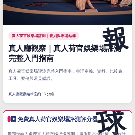
真人荷官娛樂場評測｜規則與市場結構
真人廳觀察｜真人荷官娛樂場評測
完整入門指南
真人荷官娛樂場評測完整入門指南，整理定義、資料、比較表、
工具、案例與常見錯誤。
真人廳觀察編輯室
約 16 分鐘
🧮 免費真人荷官娛樂場評測評分器
用固定輸入處理真人荷官娛樂場評測｜規則與市場結構，所有計