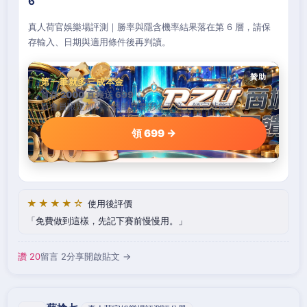
6
真人荷官娛樂場評測｜勝率與隱含機率結果落在第 6 層，請保
存輸入、日期與適用條件後再判讀。
贊助
第一筆就多三成本金
首存 2000 直接送 699
新會員限定加碼，碼量只要彩金五倍，領完就能玩。
領 699 →
★★★★☆
使用後評價
免費做到這樣，先記下賽前慢慢用。
讚 20
留言 2
分享
開啟貼文 →