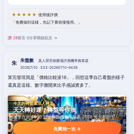
★★★★★
使用後評價
免費做到這樣，先記下賽前慢慢用。
讚 28
留言 0
分享
開啟貼文 →
朱盤數
真人荷官娛樂場評測機率換算器
朱
2026/7/10 · S33-20260710-6438
算完發現我是「價格比較派18」，回想這季自己看盤的樣子
還真是這樣。數字攤開來比手感誠實多了。
贊助
今天的轉盤還沒人轉走
天天轉好運，轉盤等你抽
單筆存款 3000 就送轉盤機會，最高 2888 每天都能中。
免費抽一次 →