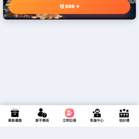
領 699 →
報
帖
算
欄
人
最新優惠
新手專區
立即註冊
客服中心
領好禮
首頁
探索
工具
專欄
人物