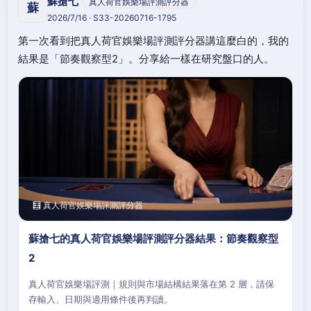
蘇搶七
真人荷官娛樂場評測評分器
蘇
2026/7/16 · S33-20260716-1795
第一次看到把真人荷官娛樂場評測評分器講這麼白的，我的
結果是「節奏觀察型2」。分享給一樣在研究盤口的人。
🧮 真人荷官娛樂場評測評分器
蘇搶七的真人荷官娛樂場評測評分器結果：節奏觀察型
2
真人荷官娛樂場評測｜規則與市場結構結果落在第 2 層，請保
存輸入、日期與適用條件後再判讀。