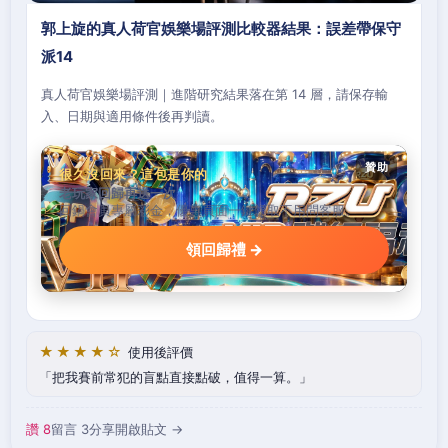
郭上旋的真人荷官娛樂場評測比較器結果：誤差帶保守
派14
真人荷官娛樂場評測｜進階研究結果落在第 14 層，請保存輸
入、日期與適用條件後再判讀。
贊助
很久沒回來？這包是你的
老玩家回歸再送一次
回鍋會員專屬彩金，優惠頁面一鍵領取不用問客服。
領回歸禮 →
★★★★☆
使用後評價
把我賽前常犯的盲點直接點破，值得一算。
讚 8
留言 3
分享
開啟貼文 →