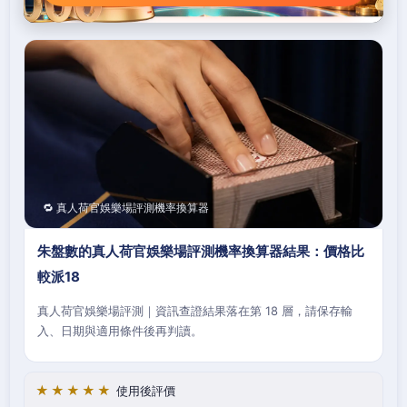
🔁 真人荷官娛樂場評測機率換算器
朱盤數的真人荷官娛樂場評測機率換算器結果：價格比
較派18
真人荷官娛樂場評測｜資訊查證結果落在第 18 層，請保存輸
入、日期與適用條件後再判讀。
★★★★★
使用後評價