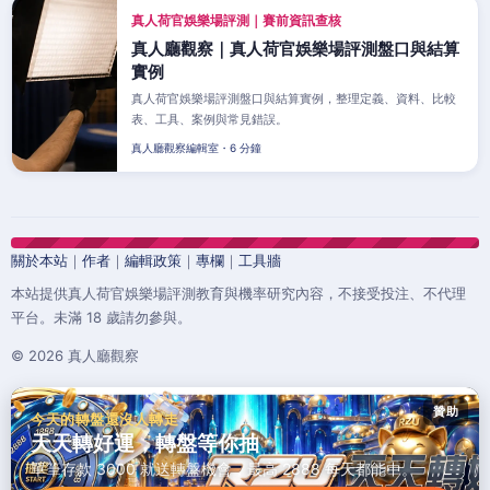
真人荷官娛樂場評測｜賽前資訊查核
真人廳觀察｜真人荷官娛樂場評測盤口與結算
實例
真人荷官娛樂場評測盤口與結算實例，整理定義、資料、比較
表、工具、案例與常見錯誤。
真人廳觀察編輯室・6 分鐘
關於本站
｜
作者
｜
編輯政策
｜
專欄
｜
工具牆
本站提供真人荷官娛樂場評測教育與機率研究內容，不接受投注、不代理
平台。未滿 18 歲請勿參與。
© 2026 真人廳觀察
贊助
今天的轉盤還沒人轉走
天天轉好運，轉盤等你抽
單筆存款 3000 就送轉盤機會，最高 2888 每天都能中。