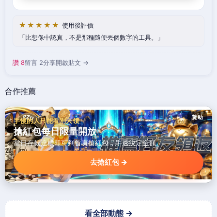
★★★★★
使用後評價
比想像中認真，不是那種隨便丟個數字的工具。
讚 8
留言 2
分享
開啟貼文 →
合作推薦
贊助
手慢的人只能看別人領
搶紅包每日限量開放
當日存款達標即可到首頁搶紅包，手速決定金額。
去搶紅包 →
看全部動態 →