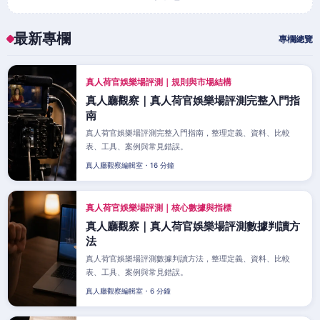
最新專欄
專欄總覽
真人荷官娛樂場評測｜規則與市場結構
真人廳觀察｜真人荷官娛樂場評測完整入門指
南
真人荷官娛樂場評測完整入門指南，整理定義、資料、比較
表、工具、案例與常見錯誤。
真人廳觀察編輯室・16 分鐘
真人荷官娛樂場評測｜核心數據與指標
真人廳觀察｜真人荷官娛樂場評測數據判讀方
法
真人荷官娛樂場評測數據判讀方法，整理定義、資料、比較
表、工具、案例與常見錯誤。
真人廳觀察編輯室・6 分鐘