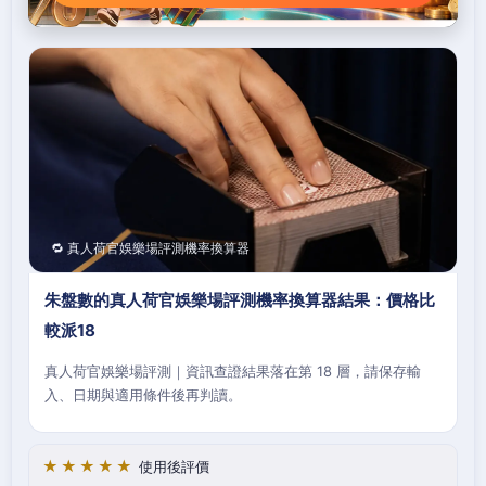
🔁 真人荷官娛樂場評測機率換算器
朱盤數的真人荷官娛樂場評測機率換算器結果：價格比
較派18
真人荷官娛樂場評測｜資訊查證結果落在第 18 層，請保存輸
入、日期與適用條件後再判讀。
★★★★★
使用後評價