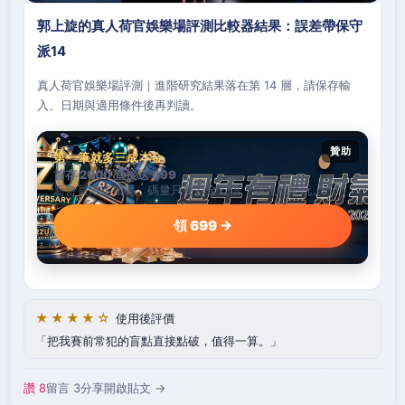
郭上旋的真人荷官娛樂場評測比較器結果：誤差帶保守
派14
真人荷官娛樂場評測｜進階研究結果落在第 14 層，請保存輸
入、日期與適用條件後再判讀。
贊助
第一筆就多三成本金
首存 2000 直接送 699
新會員限定加碼，碼量只要彩金五倍，領完就能玩。
領 699 →
★★★★☆
使用後評價
把我賽前常犯的盲點直接點破，值得一算。
讚 8
留言 3
分享
開啟貼文 →