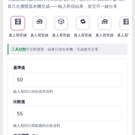
算只在瀏覽器本機完成——輸入即得結果，算完可一鍵分享
🧮
🧰
🎲
🔁
🧰
🧮
真人荷官娛
真人荷官娛
真人荷官娛
真人荷官娛
真人荷官娛
真人荷官
工具狀態
可立即使用・結果只存在本機・完成後可分享
基準值
輸入相同口徑的基準資料
比較值
輸入相同日期範圍的比較資料