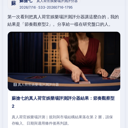
蘇搶七
真人荷官娛樂場評測評分器
蘇
2026/7/16 · S33-20260716-1795
第一次看到把真人荷官娛樂場評測評分器講這麼白的，我的
結果是「節奏觀察型2」。分享給一樣在研究盤口的人。
🧮 真人荷官娛樂場評測評分器
蘇搶七的真人荷官娛樂場評測評分器結果：節奏觀察型
2
真人荷官娛樂場評測｜規則與市場結構結果落在第 2 層，請保
存輸入、日期與適用條件後再判讀。