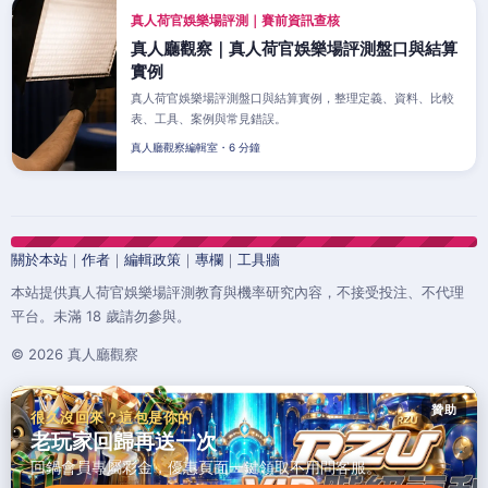
真人荷官娛樂場評測｜賽前資訊查核
真人廳觀察｜真人荷官娛樂場評測盤口與結算
實例
真人荷官娛樂場評測盤口與結算實例，整理定義、資料、比較
表、工具、案例與常見錯誤。
真人廳觀察編輯室・6 分鐘
關於本站
｜
作者
｜
編輯政策
｜
專欄
｜
工具牆
本站提供真人荷官娛樂場評測教育與機率研究內容，不接受投注、不代理
平台。未滿 18 歲請勿參與。
© 2026 真人廳觀察
贊助
很久沒回來？這包是你的
老玩家回歸再送一次
回鍋會員專屬彩金，優惠頁面一鍵領取不用問客服。