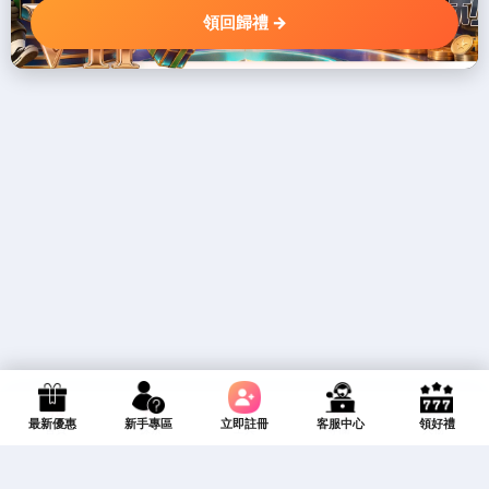
領回歸禮 →
報
帖
算
欄
人
最新優惠
新手專區
立即註冊
客服中心
領好禮
首頁
探索
工具
專欄
人物