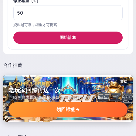
修正權重（%）
資料越可靠，權重才可提高
開始計算
合作推薦
贊助
很久沒回來？這包是你的
老玩家回歸再送一次
回鍋會員專屬彩金，優惠頁面一鍵領取不用問客服。
領回歸禮 →