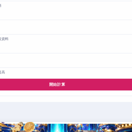
料
較資料
提高
開始計算