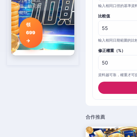
倍，領完就
輸入相同口徑的基準資
能玩。
比較值
領
699
→
輸入相同日期範圍的比
修正權重（%）
資料越可靠，權重才可
合作推薦