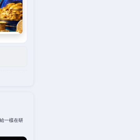
給一樣在研