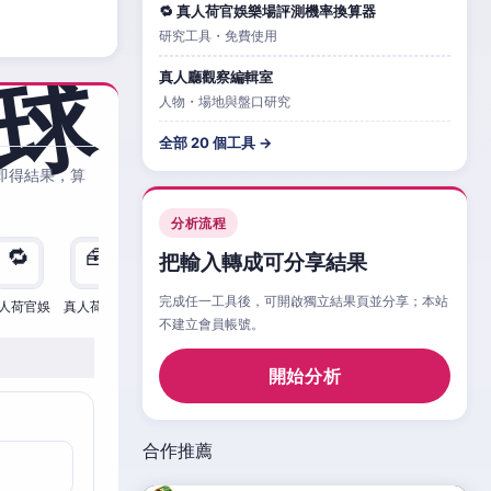
🔁 真人荷官娛樂場評測機率換算器
研究工具・免費使用
真人廳觀察編輯室
人物・場地與盤口研究
全部 20 個工具 →
即得結果，算
分析流程
🔁
🧰
🧮
🧰
🎲
🔁

把輸入轉成可分享結果
完成任一工具後，可開啟獨立結果頁並分享；本站
人荷官娛
真人荷官娛
真人荷官娛
真人荷官娛
真人荷官娛
真人荷官娛
真人
不建立會員帳號。
開始分析
合作推薦