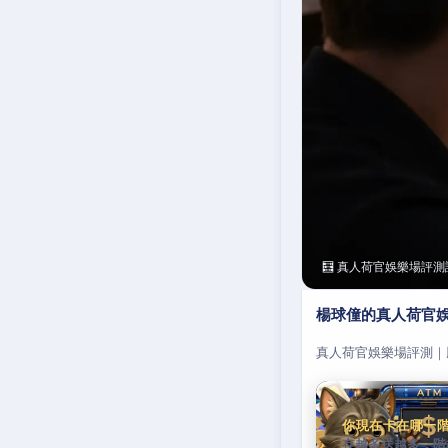
🧮 真人荷官娛樂場評
楊球僮的真人荷官
真人荷官娛樂場評測｜
你現在卡在哪一
存越多送越多，階