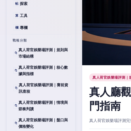
探索
帖
工具
算
專欄
欄
戰報分類
真人荷官娛樂場評測｜規則與
📁
市場結構
真人荷官娛樂場評測｜核心數
📁
據與指標
真人荷官娛樂場評測｜
真人荷官娛樂場評測｜賽前資
真人廳
📁
訊查核
門指南
真人荷官娛樂場評測｜情境與
📁
節奏判讀
真人荷官娛樂場評測｜盤口與
真人荷官娛樂場評測完
📁
價格變化