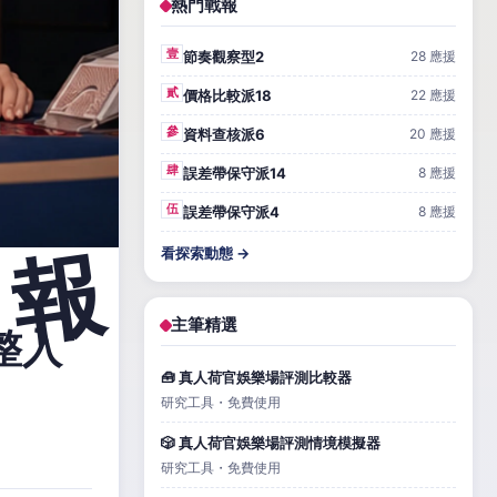
熱門戰報
壹
節奏觀察型2
28 應援
貳
價格比較派18
22 應援
參
資料查核派6
20 應援
肆
誤差帶保守派14
8 應援
伍
誤差帶保守派4
8 應援
看探索動態 →
主筆精選
整入
🧰 真人荷官娛樂場評測比較器
研究工具・免費使用
🎲 真人荷官娛樂場評測情境模擬器
研究工具・免費使用