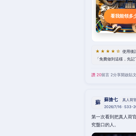
累積儲值達標自動
看我能領多少
★★★★☆
使用後
免費做到這樣，先記
讚 20
留言 2
分享
開啟貼文
蘇搶七
真人荷
蘇
2026/7/16 · S33-
第一次看到把真人荷
究盤口的人。