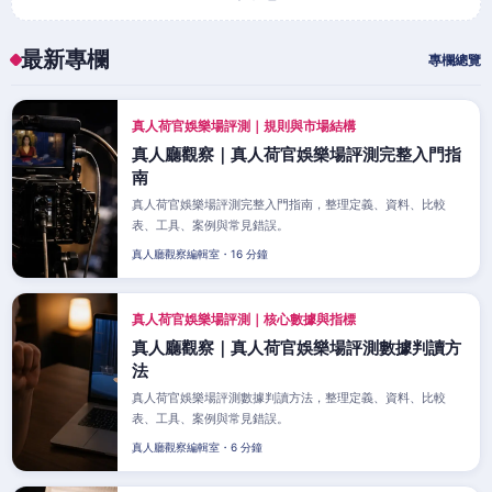
最新專欄
專欄總覽
真人荷官娛樂場評測｜規則與市場結構
真人廳觀察｜真人荷官娛樂場評測完整入門指
南
真人荷官娛樂場評測完整入門指南，整理定義、資料、比較
表、工具、案例與常見錯誤。
真人廳觀察編輯室・16 分鐘
真人荷官娛樂場評測｜核心數據與指標
真人廳觀察｜真人荷官娛樂場評測數據判讀方
法
真人荷官娛樂場評測數據判讀方法，整理定義、資料、比較
表、工具、案例與常見錯誤。
真人廳觀察編輯室・6 分鐘