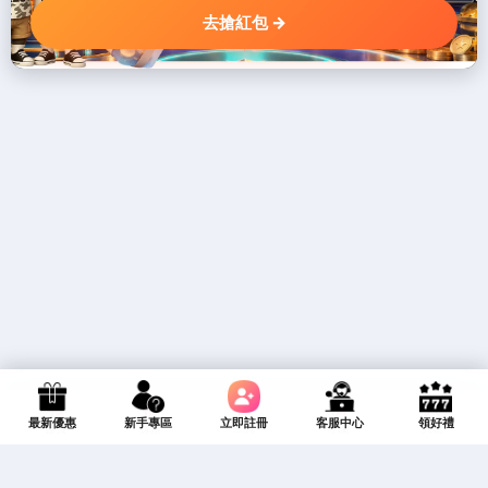
去搶紅包 →
報
帖
算
欄
人
最新優惠
新手專區
立即註冊
客服中心
領好禮
首頁
探索
工具
專欄
人物