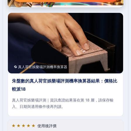
🔁 真人荷官娛樂場評測機率換算器
朱盤數的真人荷官娛樂場評測機率換算器結果：價格比
較派18
真人荷官娛樂場評測｜資訊查證結果落在第 18 層，請保存輸
入、日期與適用條件後再判讀。
★★★★★
使用後評價