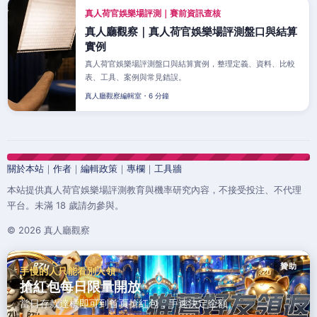
真人荷官娛樂場評測｜賽前資訊查核
真人廳觀察｜真人荷官娛樂場評測盤口與結算
實例
真人荷官娛樂場評測盤口與結算實例，整理定義、資料、比較
表、工具、案例與常見錯誤。
真人廳觀察編輯室・6 分鐘
關於本站
｜
作者
｜
編輯政策
｜
專欄
｜
工具牆
本站提供真人荷官娛樂場評測教育與機率研究內容，不接受投注、不代理
平台。未滿 18 歲請勿參與。
© 2026 真人廳觀察
贊助
手慢的人只能看別人領
搶紅包每日限量開放
當日存款達標即可到首頁搶紅包，手速決定金額。