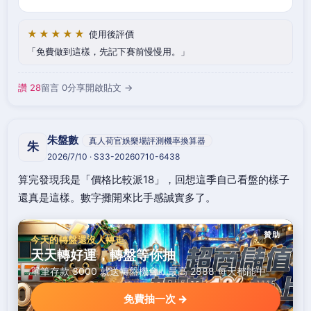
★★★★★
使用後評價
免費做到這樣，先記下賽前慢慢用。
讚 28
留言 0
分享
開啟貼文 →
朱盤數
真人荷官娛樂場評測機率換算器
朱
2026/7/10 · S33-20260710-6438
算完發現我是「價格比較派18」，回想這季自己看盤的樣子
還真是這樣。數字攤開來比手感誠實多了。
贊助
今天的轉盤還沒人轉走
天天轉好運，轉盤等你抽
單筆存款 3000 就送轉盤機會，最高 2888 每天都能中。
免費抽一次 →