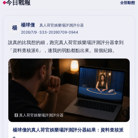
今日戰報
全部動態
楊球僮
真人荷官娛樂場評測評分器
楊
2026/7/9 · S33-20260709-0944
說真的比我想的細，跑完真人荷官娛樂場評測評分器拿到
「資料查核派6」，連我的弱點都點出來。留個紀錄。
🧮 真人荷官娛樂場評測評分器
楊球僮的真人荷官娛樂場評測評分器結果：資料查核派