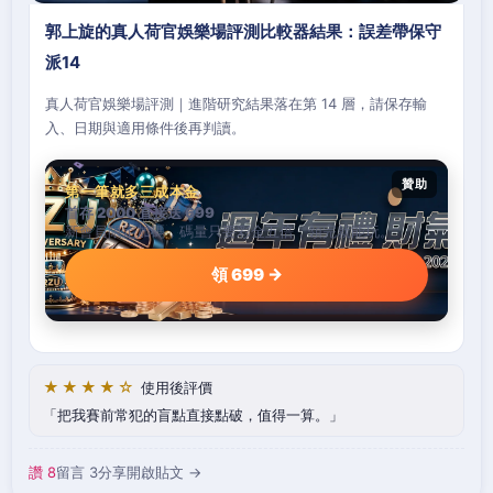
郭上旋的真人荷官娛樂場評測比較器結果：誤差帶保守
派14
真人荷官娛樂場評測｜進階研究結果落在第 14 層，請保存輸
入、日期與適用條件後再判讀。
贊助
第一筆就多三成本金
首存 2000 直接送 699
新會員限定加碼，碼量只要彩金五倍，領完就能玩。
領 699 →
★★★★☆
使用後評價
把我賽前常犯的盲點直接點破，值得一算。
讚 8
留言 3
分享
開啟貼文 →