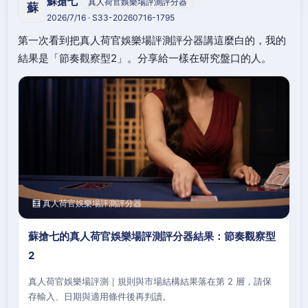
蘇搶七
真人荷官娛樂場評測評分器
蘇
2026/7/16 · S33-20260716-1795
第一次看到把真人荷官娛樂場評測評分器講這麼白的，我的
結果是「節奏觀察型2」。分享給一樣在研究盤口的人。
🧮 真人荷官娛樂場評測評分器
蘇搶七的真人荷官娛樂場評測評分器結果：節奏觀察型
2
真人荷官娛樂場評測｜規則與市場結構結果落在第 2 層，請保
存輸入、日期與適用條件後再判讀。