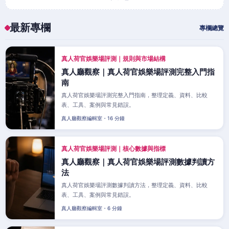
最新專欄
專欄總覽
真人荷官娛樂場評測｜規則與市場結構
真人廳觀察｜真人荷官娛樂場評測完整入門指
南
真人荷官娛樂場評測完整入門指南，整理定義、資料、比較
表、工具、案例與常見錯誤。
真人廳觀察編輯室・16 分鐘
真人荷官娛樂場評測｜核心數據與指標
真人廳觀察｜真人荷官娛樂場評測數據判讀方
法
真人荷官娛樂場評測數據判讀方法，整理定義、資料、比較
表、工具、案例與常見錯誤。
真人廳觀察編輯室・6 分鐘