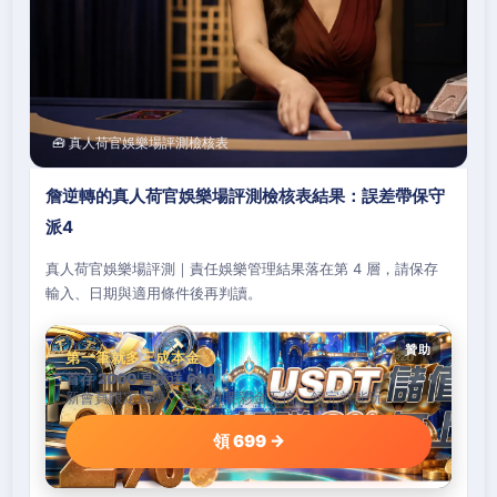
🧰 真人荷官娛樂場評測檢核表
詹逆轉的真人荷官娛樂場評測檢核表結果：誤差帶保守
派4
真人荷官娛樂場評測｜責任娛樂管理結果落在第 4 層，請保存
輸入、日期與適用條件後再判讀。
贊助
第一筆就多三成本金
首存 2000 直接送 699
新會員限定加碼，碼量只要彩金五倍，領完就能玩。
領 699 →