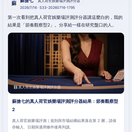
蘇搶七
真人荷官娛樂場評測評分器
蘇
2026/7/16 · S33-20260716-1795
第一次看到把真人荷官娛樂場評測評分器講這麼白的，我的
結果是「節奏觀察型2」。分享給一樣在研究盤口的人。
🧮 真人荷官娛樂場評測評分器
蘇搶七的真人荷官娛樂場評測評分器結果：節奏觀察型
2
真人荷官娛樂場評測｜規則與市場結構結果落在第 2 層，請保
存輸入、日期與適用條件後再判讀。