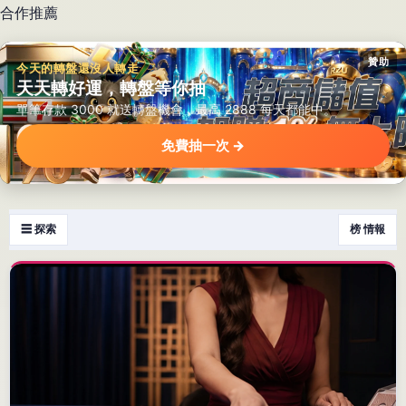
合作推薦
贊助
今天的轉盤還沒人轉走
天天轉好運，轉盤等你抽
單筆存款 3000 就送轉盤機會，最高 2888 每天都能中。
免費抽一次 →
☰ 探索
榜 情報