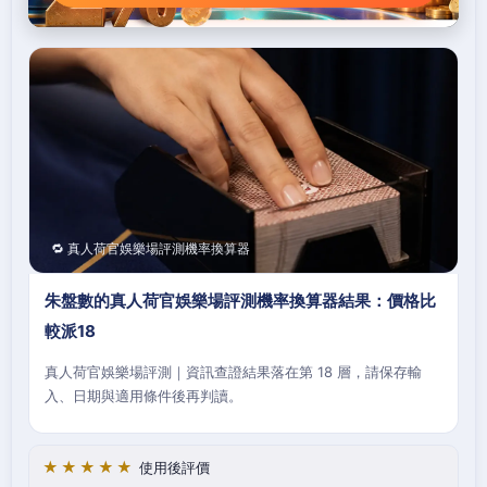
🔁 真人荷官娛樂場評測機率換算器
朱盤數的真人荷官娛樂場評測機率換算器結果：價格比
較派18
真人荷官娛樂場評測｜資訊查證結果落在第 18 層，請保存輸
入、日期與適用條件後再判讀。
★★★★★
使用後評價