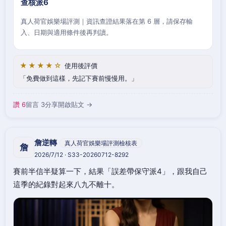
查核派6
真人荷官娛樂場評測｜資訊查證結果落在第 6 層，請保存輸
入、日期與適用條件後再判讀。
★★★★☆
使用後評價
免費做到這樣，先記下賽前慢慢用。
讚 6
留言 3
分享
開啟貼文 →
詹逆轉
真人荷官娛樂場評測檢核表
詹
2026/7/12 · S33-20260712-8292
賽前半信半疑算一下，結果「誤差帶保守派4」，跟我自己
這季的紀錄對起來八九不離十。