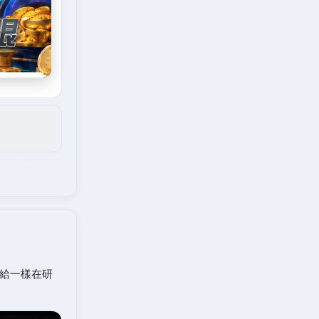
給一樣在研