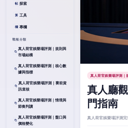
探索
帖
工具
算
專欄
欄
戰報分類
真人荷官娛樂場評測｜規則與
📁
市場結構
真人荷官娛樂場評測｜核心數
📁
據與指標
真人荷官娛樂場評測｜
真人荷官娛樂場評測｜賽前資
真人廳
📁
訊查核
門指南
真人荷官娛樂場評測｜情境與
📁
節奏判讀
真人荷官娛樂場評測｜盤口與
真人荷官娛樂場評測完
📁
價格變化