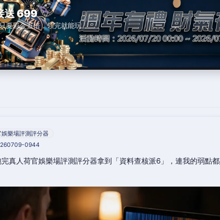
接送 699
只要彩金五倍，領完就能玩。
官娛樂場評測評分器
20260709-0944
跑完真人荷官娛樂場評測評分器拿到「資料查核派6」，連我的弱點都