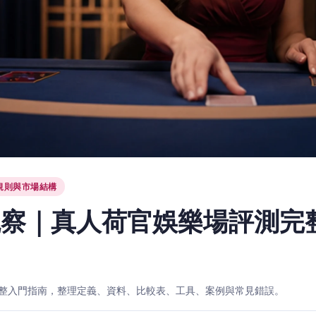
規則與市場結構
觀察｜真人荷官娛樂場評測完
整入門指南，整理定義、資料、比較表、工具、案例與常見錯誤。