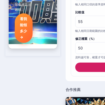
階梯越高送
輸入相同口徑的基準資
越狠。
比較值
看我
能領
多少
輸入相同日期範圍的比
→
修正權重（%）
資料越可靠，權重才可
合作推薦