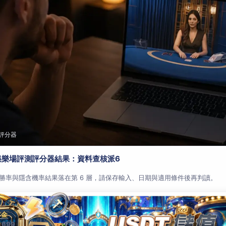
測評分器
娛樂場評測評分器結果：資料查核派6
勝率與隱含機率結果落在第 6 層，請保存輸入、日期與適用條件後再判讀。
本金
 699