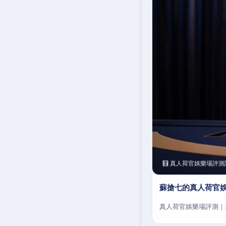
🧮 真人荷官娛樂場評
蘇搶七的真人荷官
真人荷官娛樂場評測｜