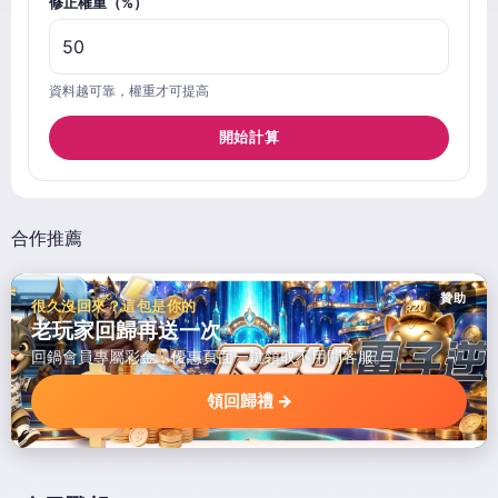
修正權重（%）
資料越可靠，權重才可提高
開始計算
合作推薦
贊助
很久沒回來？這包是你的
老玩家回歸再送一次
回鍋會員專屬彩金，優惠頁面一鍵領取不用問客服。
領回歸禮 →