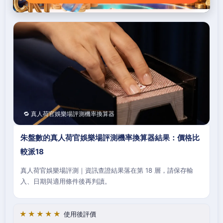
🔁 真人荷官娛樂場評測機率換算器
朱盤數的真人荷官娛樂場評測機率換算器結果：價格比
較派18
真人荷官娛樂場評測｜資訊查證結果落在第 18 層，請保存輸
入、日期與適用條件後再判讀。
★★★★★
使用後評價