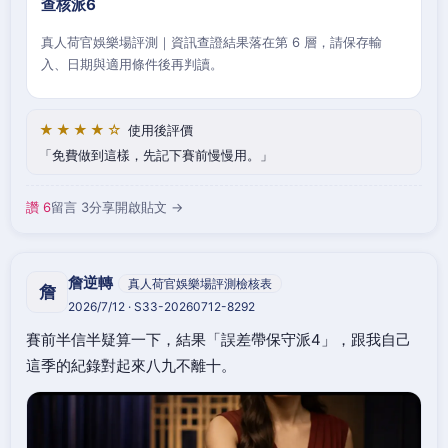
查核派6
真人荷官娛樂場評測｜資訊查證結果落在第 6 層，請保存輸
入、日期與適用條件後再判讀。
★★★★☆
使用後評價
免費做到這樣，先記下賽前慢慢用。
讚 6
留言 3
分享
開啟貼文 →
詹逆轉
真人荷官娛樂場評測檢核表
詹
2026/7/12 · S33-20260712-8292
賽前半信半疑算一下，結果「誤差帶保守派4」，跟我自己
這季的紀錄對起來八九不離十。