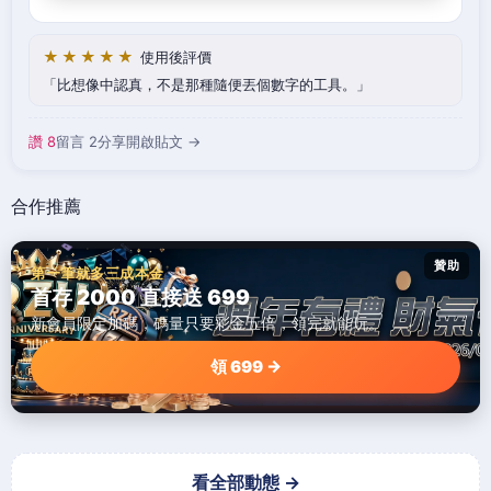
★★★★★
使用後評價
比想像中認真，不是那種隨便丟個數字的工具。
讚 8
留言 2
分享
開啟貼文 →
合作推薦
贊助
第一筆就多三成本金
首存 2000 直接送 699
新會員限定加碼，碼量只要彩金五倍，領完就能玩。
領 699 →
看全部動態 →