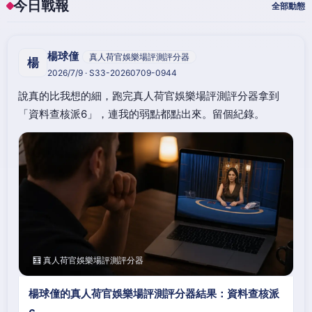
今日戰報
全部動態
楊球僮
真人荷官娛樂場評測評分器
楊
2026/7/9 · S33-20260709-0944
說真的比我想的細，跑完真人荷官娛樂場評測評分器拿到
「資料查核派6」，連我的弱點都點出來。留個紀錄。
🧮 真人荷官娛樂場評測評分器
楊球僮的真人荷官娛樂場評測評分器結果：資料查核派