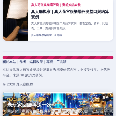
真人荷官娛樂場評測｜賽前資訊查核
真人廳觀察｜真人荷官娛樂場評測盤口與結算
實例
真人荷官娛樂場評測盤口與結算實例，整理定義、資料、比較
表、工具、案例與常見錯誤。
真人廳觀察編輯室・6 分鐘
關於本站
｜
作者
｜
編輯政策
｜
專欄
｜
工具牆
本站提供真人荷官娛樂場評測教育與機率研究內容，不接受投注、不代理
平台。未滿 18 歲請勿參與。
© 2026 真人廳觀察
贊助
很久沒回來？這包是你的
老玩家回歸再送一次
回鍋會員專屬彩金，優惠頁面一鍵領取不用問客服。