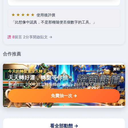
★★★★★
使用後評價
比想像中認真，不是那種隨便丟個數字的工具。
讚 8
留言 2
分享
開啟貼文 →
合作推薦
贊助
今天的轉盤還沒人轉走
天天轉好運，轉盤等你抽
單筆存款 3000 就送轉盤機會，最高 2888 每天都能中。
免費抽一次 →
看全部動態 →