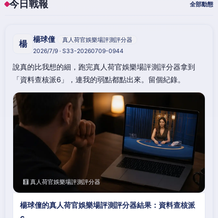
今日戰報
全部動態
楊球僮
真人荷官娛樂場評測評分器
楊
2026/7/9 · S33-20260709-0944
說真的比我想的細，跑完真人荷官娛樂場評測評分器拿到
「資料查核派6」，連我的弱點都點出來。留個紀錄。
🧮 真人荷官娛樂場評測評分器
楊球僮的真人荷官娛樂場評測評分器結果：資料查核派