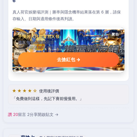
6
真人荷官娛樂場評測｜勝率與隱含機率結果落在第 6 層，請保
存輸入、日期與適用條件後再判讀。
贊助
手慢的人只能看別人領
搶紅包每日限量開放
當日存款達標即可到首頁搶紅包，手速決定金額。
去搶紅包 →
★★★★☆
使用後評價
免費做到這樣，先記下賽前慢慢用。
讚 20
留言 2
分享
開啟貼文 →