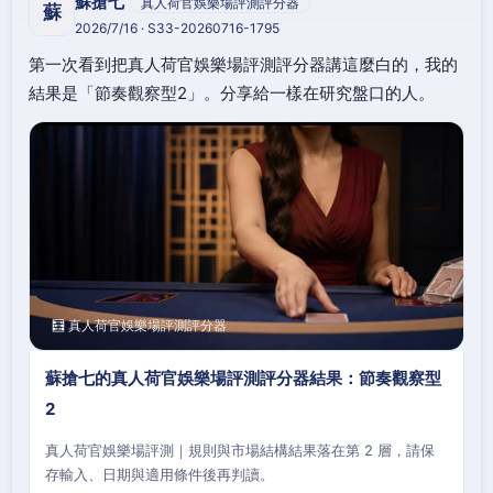
蘇搶七
真人荷官娛樂場評測評分器
蘇
2026/7/16 · S33-20260716-1795
第一次看到把真人荷官娛樂場評測評分器講這麼白的，我的
結果是「節奏觀察型2」。分享給一樣在研究盤口的人。
🧮 真人荷官娛樂場評測評分器
蘇搶七的真人荷官娛樂場評測評分器結果：節奏觀察型
2
真人荷官娛樂場評測｜規則與市場結構結果落在第 2 層，請保
存輸入、日期與適用條件後再判讀。