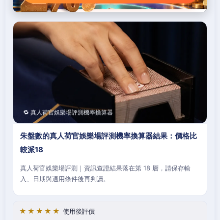
🔁 真人荷官娛樂場評測機率換算器
朱盤數的真人荷官娛樂場評測機率換算器結果：價格比
較派18
真人荷官娛樂場評測｜資訊查證結果落在第 18 層，請保存輸
入、日期與適用條件後再判讀。
★★★★★
使用後評價