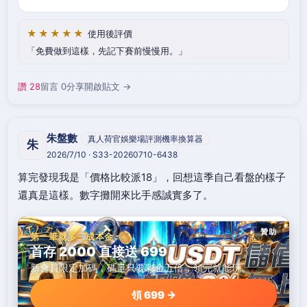
★★★★★
使用後評價
免費做到這樣，先記下賽前慢慢用。
讚 28
留言 0
分享
開啟貼文 →
朱盤數
真人荷官娛樂場評測機率換算器
朱
2026/7/10 · S33-20260710-6438
算完發現我是「價格比較派18」，回想這季自己看盤的樣子
還真是這樣。數字攤開來比手感誠實多了。
贊助
第一筆就多三成本金
首存 2000 直接送 699
新會員限定加碼，碼量只要彩金五倍，領完就能玩。
領 699 →