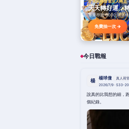
今天的轉盤還沒人轉走
天天轉好運，
單筆存款 3000 就送
免費抽一次 →
今日戰報
楊球僮
真人荷
楊
2026/7/9 · S33-
說真的比我想的細，
個紀錄。