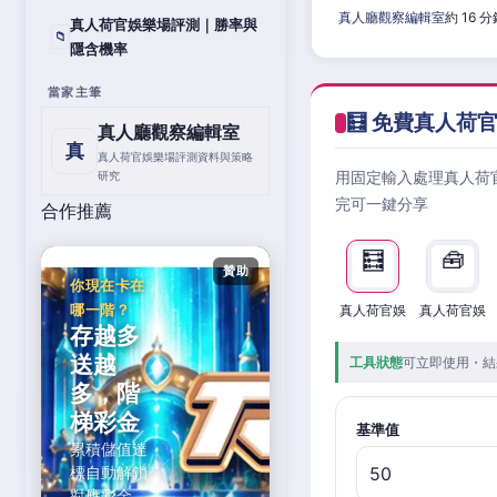
真人廳觀察編輯室
約 16 
真人荷官娛樂場評測｜勝率與
📁
隱含機率
當家主筆
🧮 免費真人荷
真人廳觀察編輯室
真
真人荷官娛樂場評測資料與策略
用固定輸入處理真人荷
研究
完可一鍵分享
合作推薦
🧮
🧰
贊助
你現在卡在
哪一階？
真人荷官娛
真人荷官娛
存越多
送越
工具狀態
可立即使用・結
多，階
梯彩金
基準值
累積儲值達
標自動解鎖
對應彩金，