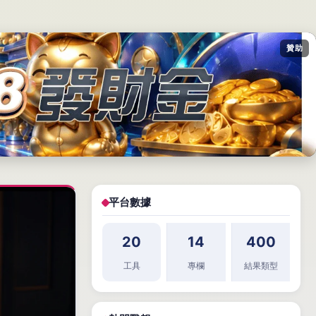
贊助
平台數據
20
14
400
工具
專欄
結果類型