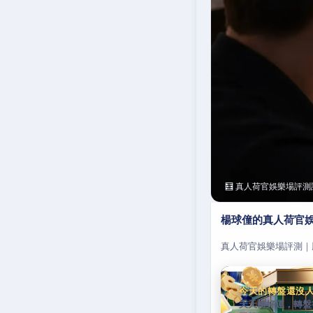
🧮 真人荷官娛樂場評
楊球僮的真人荷官
真人荷官娛樂場評測｜
今天的轉盤還沒
天天轉好運，轉盤