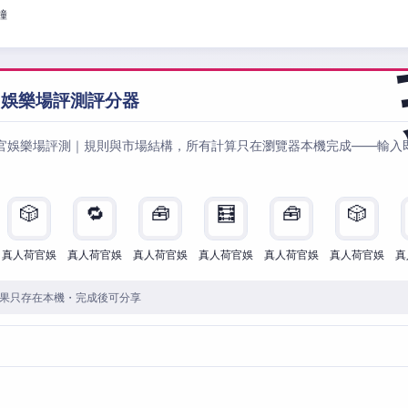
分鐘
官娛樂場評測評分器
官娛樂場評測｜規則與市場結構，所有計算只在瀏覽器本機完成——輸入
🎲
🔁
🧰
🧮
🧰
🎲
真人荷官娛
真人荷官娛
真人荷官娛
真人荷官娛
真人荷官娛
真人荷官娛
真
果只存在本機・完成後可分享