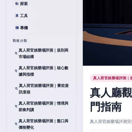
探索
帖
工具
算
專欄
欄
戰報分類
真人荷官娛樂場評測｜規則與
📁
市場結構
真人荷官娛樂場評測｜核心數
📁
據與指標
真人荷官娛樂場評測｜
真人荷官娛樂場評測｜賽前資
真人廳
📁
訊查核
門指南
真人荷官娛樂場評測｜情境與
📁
節奏判讀
真人荷官娛樂場評測｜盤口與
真人荷官娛樂場評測完
📁
價格變化