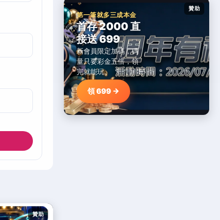
贊助
第一筆就多三成本金
首存 2000 直
接送 699
新會員限定加碼，碼
量只要彩金五倍，領
完就能玩。
領 699 →
贊助