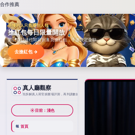
合作推薦
手慢的人只能看別人領
搶紅包每日限量開放
當日存款達標即可到首頁搶紅包，手速決定金額。
去搶紅包 →
真人廳觀察
基線
先拆解真人荷官娛樂場評測，再判讀數據與價格
☀
目前：淺色
首頁
報