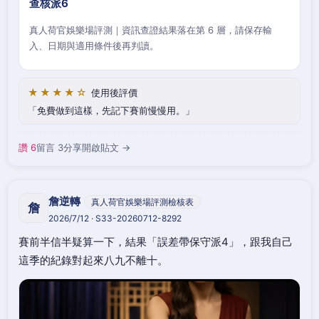
查核派6
真人荷官娛樂場評測｜資訊查證結果落在第 6 層，請保存輸
入、日期與適用條件後再判讀。
★★★★☆
使用後評價
免費做到這樣，先記下賽前慢慢用。
讚 6
留言 3
分享
開啟貼文 →
詹逆轉
真人荷官娛樂場評測檢核表
詹
2026/7/12 · S33-20260712-8292
賽前半信半疑算一下，結果「誤差帶保守派4」，跟我自己
這季的紀錄對起來八九不離十。