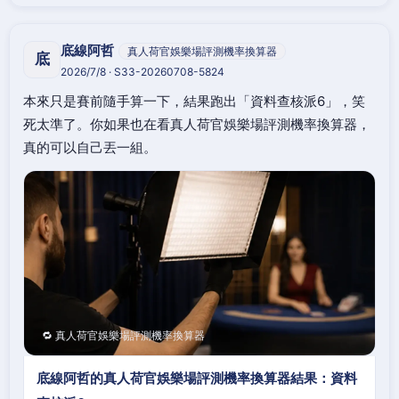
底線阿哲
真人荷官娛樂場評測機率換算器
底
2026/7/8 · S33-20260708-5824
本來只是賽前隨手算一下，結果跑出「資料查核派6」，笑
死太準了。你如果也在看真人荷官娛樂場評測機率換算器，
真的可以自己丟一組。
🔁 真人荷官娛樂場評測機率換算器
底線阿哲的真人荷官娛樂場評測機率換算器結果：資料