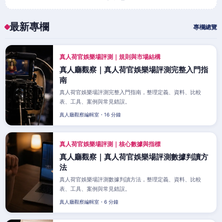
最新專欄
專欄總覽
真人荷官娛樂場評測｜規則與市場結構
真人廳觀察｜真人荷官娛樂場評測完整入門指
南
真人荷官娛樂場評測完整入門指南，整理定義、資料、比較
表、工具、案例與常見錯誤。
真人廳觀察編輯室・16 分鐘
真人荷官娛樂場評測｜核心數據與指標
真人廳觀察｜真人荷官娛樂場評測數據判讀方
法
真人荷官娛樂場評測數據判讀方法，整理定義、資料、比較
表、工具、案例與常見錯誤。
真人廳觀察編輯室・6 分鐘