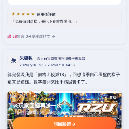
★★★★★
使用後評價
免費做到這樣，先記下賽前慢慢用。
讚 28
留言 0
分享
開啟貼文 →
朱盤數
真人荷官娛樂場評測機率換算器
朱
2026/7/10 · S33-20260710-6438
算完發現我是「價格比較派18」，回想這季自己看盤的樣子
還真是這樣。數字攤開來比手感誠實多了。
贊助
很久沒回來？這包是你的
老玩家回歸再送一次
回鍋會員專屬彩金，優惠頁面一鍵領取不用問客服。
領回歸禮 →