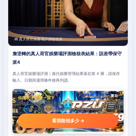
🧰 真人荷官娛樂場評測檢核表
詹逆轉的真人荷官娛樂場評測檢核表結果：誤差帶保守
派4
真人荷官娛樂場評測｜責任娛樂管理結果落在第 4 層，請保存
輸入、日期與適用條件後再判讀。
贊助
你現在卡在哪一階？
存越多送越多，階梯彩金
累積儲值達標自動解鎖對應彩金，階梯越高送越狠。
看我能領多少 →