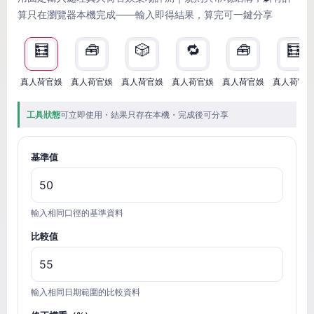
算只在瀏覽器本機完成——輸入即得結果，算完可一鍵分享
🧮
🧰
🎲
🔁
🧰
🧮
真人荷官娛
真人荷官娛
真人荷官娛
真人荷官娛
真人荷官娛
真人荷官
工具狀態
可立即使用・結果只存在本機・完成後可分享
基準值
輸入相同口徑的基準資料
比較值
輸入相同日期範圍的比較資料