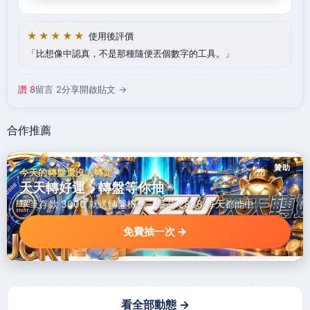
★★★★★
使用後評價
比想像中認真，不是那種隨便丟個數字的工具。
讚 8
留言 2
分享
開啟貼文 →
合作推薦
贊助
今天的轉盤還沒人轉走
天天轉好運，轉盤等你抽
單筆存款 3000 就送轉盤機會，最高 2888 每天都能中。
免費抽一次 →
看全部動態 →