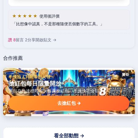
★★★★★
使用後評價
比想像中認真，不是那種隨便丟個數字的工具。
讚 8
留言 2
分享
開啟貼文 →
合作推薦
贊助
手慢的人只能看別人領
搶紅包每日限量開放
當日存款達標即可到首頁搶紅包，手速決定金額。
去搶紅包 →
看全部動態 →