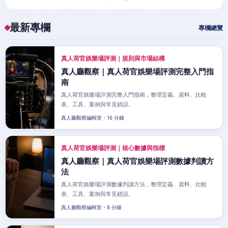
最新專欄
專欄總覽
真人荷官娛樂場評測｜規則與市場結構
真人廳觀察｜真人荷官娛樂場評測完整入門指
南
真人荷官娛樂場評測完整入門指南，整理定義、資料、比較
表、工具、案例與常見錯誤。
真人廳觀察編輯室・16 分鐘
真人荷官娛樂場評測｜核心數據與指標
真人廳觀察｜真人荷官娛樂場評測數據判讀方
法
真人荷官娛樂場評測數據判讀方法，整理定義、資料、比較
表、工具、案例與常見錯誤。
真人廳觀察編輯室・6 分鐘