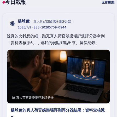
今日戰報
全部動態
楊球僮
真人荷官娛樂場評測評分器
楊
2026/7/9 · S33-20260709-0944
說真的比我想的細，跑完真人荷官娛樂場評測評分器拿到
「資料查核派6」，連我的弱點都點出來。留個紀錄。
🧮 真人荷官娛樂場評測評分器
楊球僮的真人荷官娛樂場評測評分器結果：資料查核派