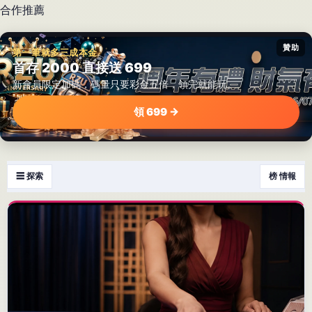
合作推薦
贊助
第一筆就多三成本金
首存 2000 直接送 699
新會員限定加碼，碼量只要彩金五倍，領完就能玩。
領 699 →
☰ 探索
榜 情報