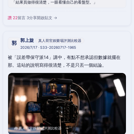
結果頁做得很清楚，一眼看懂自己的看盤型。
讚 22
留言 3
分享
開啟貼文 →
郭上旋
真人荷官娛樂場評測比較器
郭
2026/7/17 · S33-20260717-1965
被「誤差帶保守派14」講中，有點不想承認但數據就擺在
那。這站的說明寫得很清楚，不是只丟一個結論。
🧰 真人荷官娛樂場評測比較器