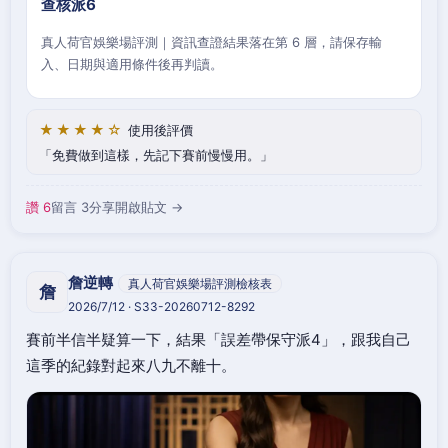
查核派6
真人荷官娛樂場評測｜資訊查證結果落在第 6 層，請保存輸
入、日期與適用條件後再判讀。
★★★★☆
使用後評價
免費做到這樣，先記下賽前慢慢用。
讚 6
留言 3
分享
開啟貼文 →
詹逆轉
真人荷官娛樂場評測檢核表
詹
2026/7/12 · S33-20260712-8292
賽前半信半疑算一下，結果「誤差帶保守派4」，跟我自己
這季的紀錄對起來八九不離十。