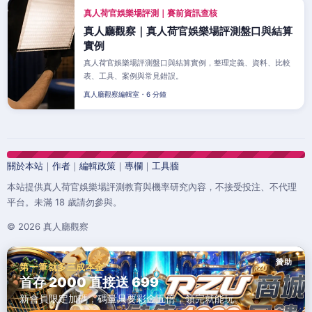
真人荷官娛樂場評測｜賽前資訊查核
真人廳觀察｜真人荷官娛樂場評測盤口與結算
實例
真人荷官娛樂場評測盤口與結算實例，整理定義、資料、比較
表、工具、案例與常見錯誤。
真人廳觀察編輯室・6 分鐘
關於本站
｜
作者
｜
編輯政策
｜
專欄
｜
工具牆
本站提供真人荷官娛樂場評測教育與機率研究內容，不接受投注、不代理
平台。未滿 18 歲請勿參與。
© 2026 真人廳觀察
贊助
第一筆就多三成本金
首存 2000 直接送 699
新會員限定加碼，碼量只要彩金五倍，領完就能玩。