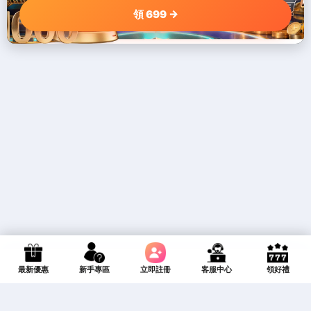
領 699 →
報
帖
算
欄
人
最新優惠
新手專區
立即註冊
客服中心
領好禮
首頁
探索
工具
專欄
人物