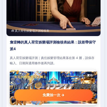
🧰 真人荷官娛樂場評測檢核表
詹逆轉的真人荷官娛樂場評測檢核表結果：誤差帶保守
派4
真人荷官娛樂場評測｜責任娛樂管理結果落在第 4 層，請保存
輸入、日期與適用條件後再判讀。
贊助
今天的轉盤還沒人轉走
天天轉好運，轉盤等你抽
單筆存款 3000 就送轉盤機會，最高 2888 每天都能中。
免費抽一次 →