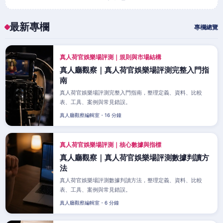
最新專欄
專欄總覽
真人荷官娛樂場評測｜規則與市場結構
真人廳觀察｜真人荷官娛樂場評測完整入門指
南
真人荷官娛樂場評測完整入門指南，整理定義、資料、比較
表、工具、案例與常見錯誤。
真人廳觀察編輯室・16 分鐘
真人荷官娛樂場評測｜核心數據與指標
真人廳觀察｜真人荷官娛樂場評測數據判讀方
法
真人荷官娛樂場評測數據判讀方法，整理定義、資料、比較
表、工具、案例與常見錯誤。
真人廳觀察編輯室・6 分鐘