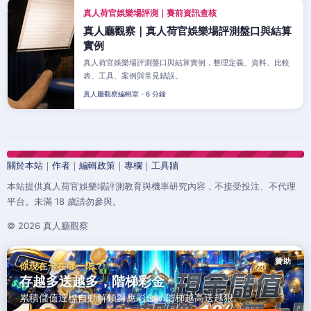
真人荷官娛樂場評測｜賽前資訊查核
真人廳觀察｜真人荷官娛樂場評測盤口與結算
實例
真人荷官娛樂場評測盤口與結算實例，整理定義、資料、比較
表、工具、案例與常見錯誤。
真人廳觀察編輯室・6 分鐘
關於本站
｜
作者
｜
編輯政策
｜
專欄
｜
工具牆
本站提供真人荷官娛樂場評測教育與機率研究內容，不接受投注、不代理
平台。未滿 18 歲請勿參與。
© 2026 真人廳觀察
贊助
你現在卡在哪一階？
存越多送越多，階梯彩金
累積儲值達標自動解鎖對應彩金，階梯越高送越狠。