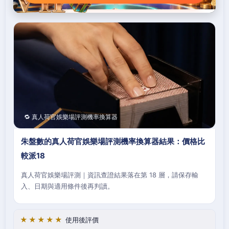
🔁 真人荷官娛樂場評測機率換算器
朱盤數的真人荷官娛樂場評測機率換算器結果：價格比
較派18
真人荷官娛樂場評測｜資訊查證結果落在第 18 層，請保存輸
入、日期與適用條件後再判讀。
★★★★★
使用後評價