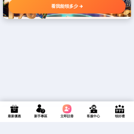
看我能領多少 →
報
帖
算
欄
人
最新優惠
新手專區
立即註冊
客服中心
領好禮
首頁
探索
工具
專欄
人物