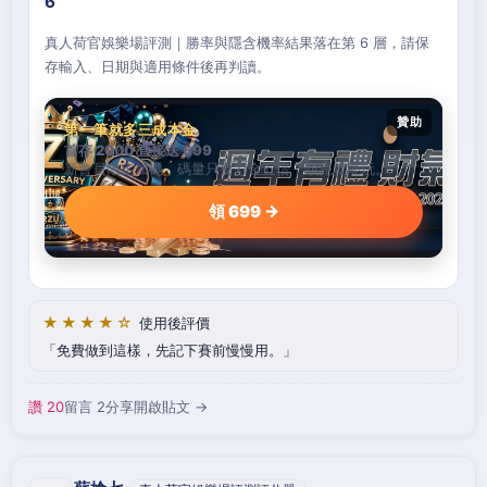
6
真人荷官娛樂場評測｜勝率與隱含機率結果落在第 6 層，請保
存輸入、日期與適用條件後再判讀。
贊助
第一筆就多三成本金
首存 2000 直接送 699
新會員限定加碼，碼量只要彩金五倍，領完就能玩。
領 699 →
★★★★☆
使用後評價
免費做到這樣，先記下賽前慢慢用。
讚 20
留言 2
分享
開啟貼文 →