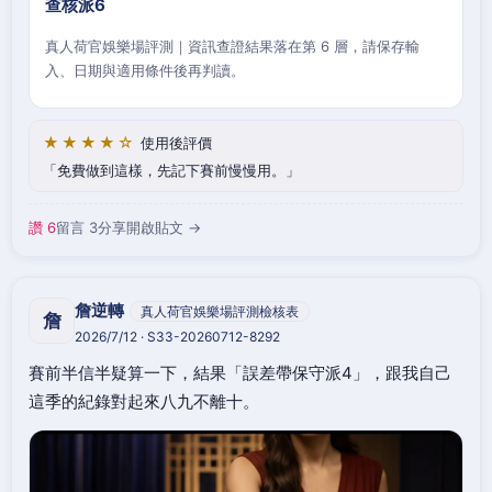
查核派6
真人荷官娛樂場評測｜資訊查證結果落在第 6 層，請保存輸
入、日期與適用條件後再判讀。
★★★★☆
使用後評價
免費做到這樣，先記下賽前慢慢用。
讚 6
留言 3
分享
開啟貼文 →
詹逆轉
真人荷官娛樂場評測檢核表
詹
2026/7/12 · S33-20260712-8292
賽前半信半疑算一下，結果「誤差帶保守派4」，跟我自己
這季的紀錄對起來八九不離十。