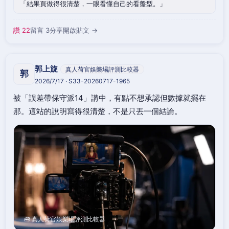
結果頁做得很清楚，一眼看懂自己的看盤型。
讚 22
留言 3
分享
開啟貼文 →
郭上旋
真人荷官娛樂場評測比較器
郭
2026/7/17 · S33-20260717-1965
被「誤差帶保守派14」講中，有點不想承認但數據就擺在
那。這站的說明寫得很清楚，不是只丟一個結論。
🧰 真人荷官娛樂場評測比較器