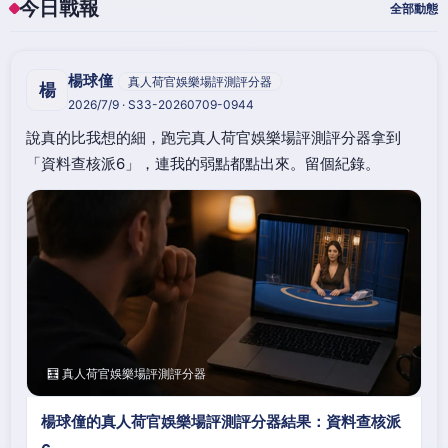
今日戰報
全部動態
楊球僮
真人荷官娛樂場評測評分器
楊
2026/7/9 · S33-20260709-0944
說真的比我想的細，跑完真人荷官娛樂場評測評分器拿到
「資料查核派6」，連我的弱點都點出來。留個紀錄。
🧮 真人荷官娛樂場評測評分器
楊球僮的真人荷官娛樂場評測評分器結果：資料查核派