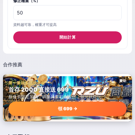
修正權重（%）
資料越可靠，權重才可提高
開始計算
合作推薦
贊助
第一筆就多三成本金
首存 2000 直接送 699
新會員限定加碼，碼量只要彩金五倍，領完就能玩。
領 699 →