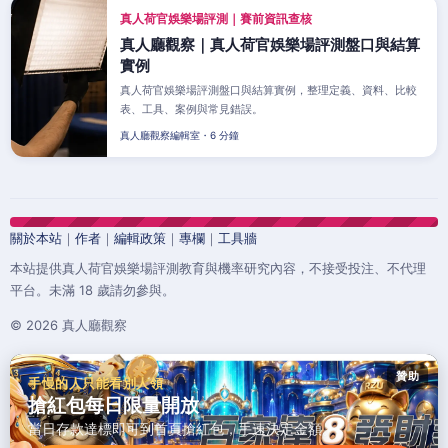
真人荷官娛樂場評測｜賽前資訊查核
真人廳觀察｜真人荷官娛樂場評測盤口與結算
實例
真人荷官娛樂場評測盤口與結算實例，整理定義、資料、比較
表、工具、案例與常見錯誤。
真人廳觀察編輯室・6 分鐘
關於本站
｜
作者
｜
編輯政策
｜
專欄
｜
工具牆
本站提供真人荷官娛樂場評測教育與機率研究內容，不接受投注、不代理
平台。未滿 18 歲請勿參與。
© 2026 真人廳觀察
贊助
手慢的人只能看別人領
搶紅包每日限量開放
當日存款達標即可到首頁搶紅包，手速決定金額。