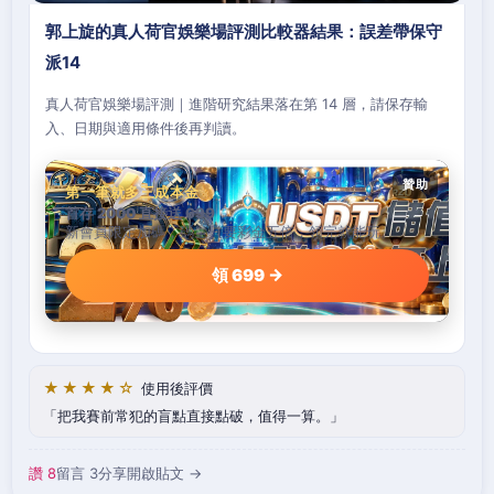
郭上旋的真人荷官娛樂場評測比較器結果：誤差帶保守
派14
真人荷官娛樂場評測｜進階研究結果落在第 14 層，請保存輸
入、日期與適用條件後再判讀。
贊助
第一筆就多三成本金
首存 2000 直接送 699
新會員限定加碼，碼量只要彩金五倍，領完就能玩。
領 699 →
★★★★☆
使用後評價
把我賽前常犯的盲點直接點破，值得一算。
讚 8
留言 3
分享
開啟貼文 →