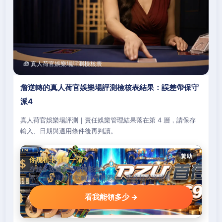
🧰 真人荷官娛樂場評測檢核表
詹逆轉的真人荷官娛樂場評測檢核表結果：誤差帶保守
派4
真人荷官娛樂場評測｜責任娛樂管理結果落在第 4 層，請保存
輸入、日期與適用條件後再判讀。
贊助
你現在卡在哪一階？
存越多送越多，階梯彩金
累積儲值達標自動解鎖對應彩金，階梯越高送越狠。
看我能領多少 →