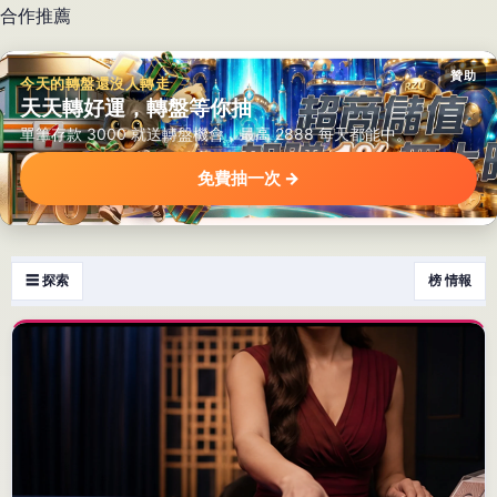
合作推薦
贊助
今天的轉盤還沒人轉走
天天轉好運，轉盤等你抽
單筆存款 3000 就送轉盤機會，最高 2888 每天都能中。
免費抽一次 →
☰ 探索
榜 情報