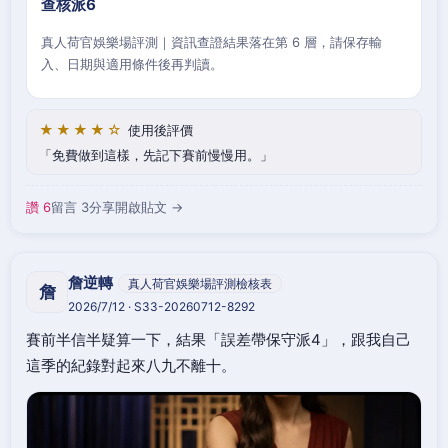
查核派6
真人荷官娛樂場評測｜資訊查證結果落在第 6 層，請保存輸
入、日期與適用條件後再判讀。
★★★★☆
使用後評價
免費做到這樣，先記下賽前慢慢用。
讚 6
留言 3
分享
開啟貼文 →
詹逆轉
真人荷官娛樂場評測檢核表
詹
2026/7/12 · S33-20260712-8292
賽前半信半疑算一下，結果「誤差帶保守派4」，跟我自己
這季的紀錄對起來八九不離十。