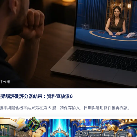
測評分器
娛樂場評測評分器結果：資料查核派6
勝率與隱含機率結果落在第 6 層，請保存輸入、日期與適用條件後再判讀。
人轉走
等你抽