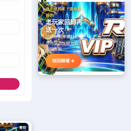
贊助
很久沒回來？這包是
你的
老玩家回歸再
送一次
回鍋會員專屬彩金，
優惠頁面一鍵領取不
用問客服。
領回歸禮 →
贊助