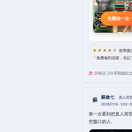
單筆存款 3000 
能中。
免費抽一次 
★★★★☆
使用後
免費做到這樣，先記
讚 20
留言 2
分享
開啟貼文
蘇搶七
真人荷
蘇
2026/7/16 · S33-
第一次看到把真人荷
究盤口的人。