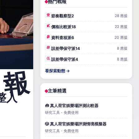
熱門戰報
壹
節奏觀察型2
28 應援
貳
價格比較派18
22 應援
參
資料查核派6
20 應援
肆
誤差帶保守派14
8 應援
伍
誤差帶保守派4
8 應援
看探索動態 →
主筆精選
整入
🧰 真人荷官娛樂場評測比較器
研究工具・免費使用
🎲 真人荷官娛樂場評測情境模擬器
研究工具・免費使用