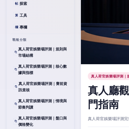
探索
帖
工具
算
專欄
欄
戰報分類
真人荷官娛樂場評測｜規則與
📁
市場結構
真人荷官娛樂場評測｜核心數
📁
據與指標
真人荷官娛樂場評測｜
真人荷官娛樂場評測｜賽前資
真人廳
📁
訊查核
門指南
真人荷官娛樂場評測｜情境與
📁
節奏判讀
真人荷官娛樂場評測｜盤口與
真人荷官娛樂場評測完
📁
價格變化