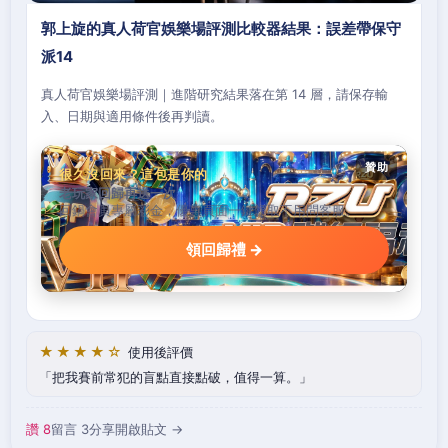
郭上旋的真人荷官娛樂場評測比較器結果：誤差帶保守
派14
真人荷官娛樂場評測｜進階研究結果落在第 14 層，請保存輸
入、日期與適用條件後再判讀。
贊助
很久沒回來？這包是你的
老玩家回歸再送一次
回鍋會員專屬彩金，優惠頁面一鍵領取不用問客服。
領回歸禮 →
★★★★☆
使用後評價
把我賽前常犯的盲點直接點破，值得一算。
讚 8
留言 3
分享
開啟貼文 →