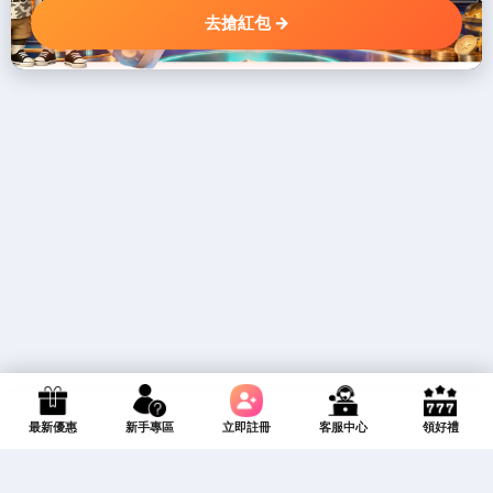
去搶紅包 →
報
帖
算
欄
人
最新優惠
新手專區
立即註冊
客服中心
領好禮
首頁
探索
工具
專欄
人物