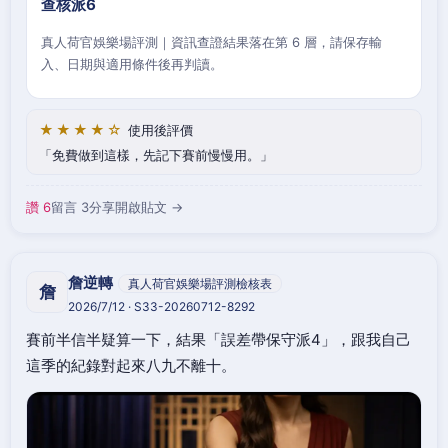
查核派6
真人荷官娛樂場評測｜資訊查證結果落在第 6 層，請保存輸
入、日期與適用條件後再判讀。
★★★★☆
使用後評價
免費做到這樣，先記下賽前慢慢用。
讚 6
留言 3
分享
開啟貼文 →
詹逆轉
真人荷官娛樂場評測檢核表
詹
2026/7/12 · S33-20260712-8292
賽前半信半疑算一下，結果「誤差帶保守派4」，跟我自己
這季的紀錄對起來八九不離十。