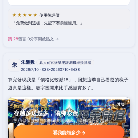
★★★★★
使用後評價
免費做到這樣，先記下賽前慢慢用。
讚 28
留言 0
分享
開啟貼文 →
朱盤數
真人荷官娛樂場評測機率換算器
朱
2026/7/10 · S33-20260710-6438
算完發現我是「價格比較派18」，回想這季自己看盤的樣子
還真是這樣。數字攤開來比手感誠實多了。
贊助
你現在卡在哪一階？
存越多送越多，階梯彩金
累積儲值達標自動解鎖對應彩金，階梯越高送越狠。
看我能領多少 →