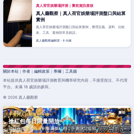
真人荷官娛樂場評測｜賽前資訊查核
真人廳觀察｜真人荷官娛樂場評測盤口與結算
實例
真人荷官娛樂場評測盤口與結算實例，整理定義、資料、比較
表、工具、案例與常見錯誤。
真人廳觀察編輯室・6 分鐘
關於本站
｜
作者
｜
編輯政策
｜
專欄
｜
工具牆
本站提供真人荷官娛樂場評測教育與機率研究內容，不接受投注、不代理
平台。未滿 18 歲請勿參與。
© 2026 真人廳觀察
贊助
手慢的人只能看別人領
搶紅包每日限量開放
當日存款達標即可到首頁搶紅包，手速決定金額。