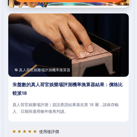
🔁 真人荷官娛樂場評測機率換算器
朱盤數的真人荷官娛樂場評測機率換算器結果：價格比
較派18
真人荷官娛樂場評測｜資訊查證結果落在第 18 層，請保存輸
入、日期與適用條件後再判讀。
★★★★★
使用後評價