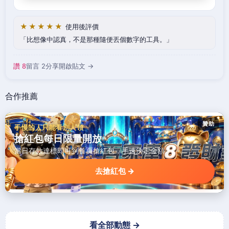
★★★★★
使用後評價
比想像中認真，不是那種隨便丟個數字的工具。
讚 8
留言 2
分享
開啟貼文 →
合作推薦
贊助
手慢的人只能看別人領
搶紅包每日限量開放
當日存款達標即可到首頁搶紅包，手速決定金額。
去搶紅包 →
看全部動態 →