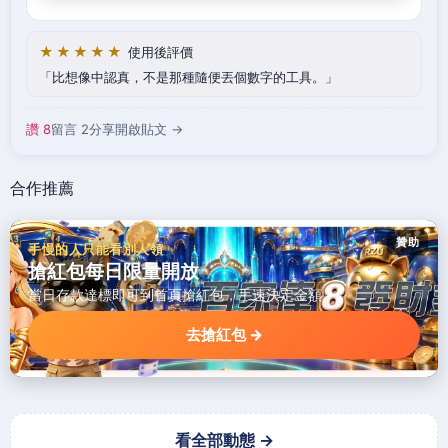
★★★★★
使用後評價
比想像中認真，不是那種隨便丟個數字的工具。
讚 8
留言 2
分享
開啟貼文 →
合作推薦
贊助
手慢的人只能看別人領
搶紅包每日限量開放
當日存款達標即可到首頁搶紅包，手速決定金額。
去搶紅包 →
看全部動態 →