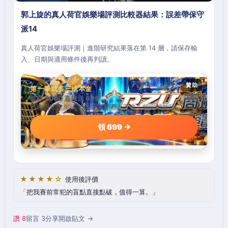
郭上旋的真人荷官娛樂場評測比較器結果：誤差帶保守
派14
真人荷官娛樂場評測｜進階研究結果落在第 14 層，請保存輸
入、日期與適用條件後再判讀。
贊助
第一筆就多三成本金
首存 2000 直接送 699
新會員限定加碼，碼量只要彩金五倍，領完就能玩。
領 699 →
★★★★☆
使用後評價
把我賽前常犯的盲點直接點破，值得一算。
讚 8
留言 3
分享
開啟貼文 →