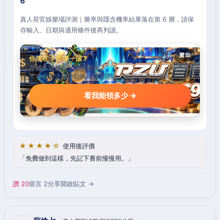
6
真人荷官娛樂場評測｜勝率與隱含機率結果落在第 6 層，請保
存輸入、日期與適用條件後再判讀。
贊助
你現在卡在哪一階？
存越多送越多，階梯彩金
累積儲值達標自動解鎖對應彩金，階梯越高送越狠。
看我能領多少 →
★★★★☆
使用後評價
免費做到這樣，先記下賽前慢慢用。
讚 20
留言 2
分享
開啟貼文 →