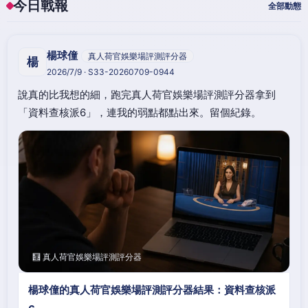
今日戰報
全部動態
楊球僮
真人荷官娛樂場評測評分器
楊
2026/7/9 · S33-20260709-0944
說真的比我想的細，跑完真人荷官娛樂場評測評分器拿到
「資料查核派6」，連我的弱點都點出來。留個紀錄。
🧮 真人荷官娛樂場評測評分器
楊球僮的真人荷官娛樂場評測評分器結果：資料查核派