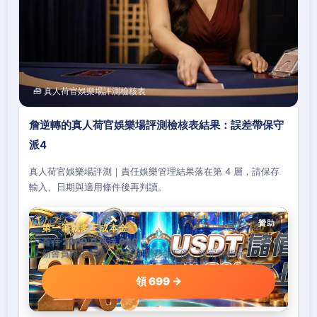
🧰 真人荷官娛樂場評測檢核表
詹逆轉的真人荷官娛樂場評測檢核表結果：誤差帶保守
派4
真人荷官娛樂場評測｜責任娛樂管理結果落在第 4 層，請保存
輸入、日期與適用條件後再判讀。
贊助
第一筆就多三成本金
首存 2000 直接送 699
新會員限定加碼，碼量只要彩金五倍，領完就能玩。
領 699 →