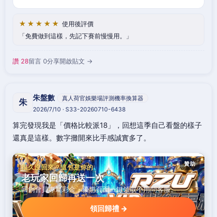
★★★★★
使用後評價
免費做到這樣，先記下賽前慢慢用。
讚 28
留言 0
分享
開啟貼文 →
朱盤數
真人荷官娛樂場評測機率換算器
朱
2026/7/10 · S33-20260710-6438
算完發現我是「價格比較派18」，回想這季自己看盤的樣子
還真是這樣。數字攤開來比手感誠實多了。
贊助
很久沒回來？這包是你的
老玩家回歸再送一次
回鍋會員專屬彩金，優惠頁面一鍵領取不用問客服。
領回歸禮 →