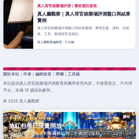
真人荷官娛樂場評測｜賽前資訊查核
真人廳觀察｜真人荷官娛樂場評測盤口與結算
實例
真人荷官娛樂場評測盤口與結算實例，整理定義、資料、比較
表、工具、案例與常見錯誤。
真人廳觀察編輯室・6 分鐘
關於本站
｜
作者
｜
編輯政策
｜
專欄
｜
工具牆
本站提供真人荷官娛樂場評測教育與機率研究內容，不接受投注、不代理
平台。未滿 18 歲請勿參與。
© 2026 真人廳觀察
贊助
手慢的人只能看別人領
搶紅包每日限量開放
當日存款達標即可到首頁搶紅包，手速決定金額。