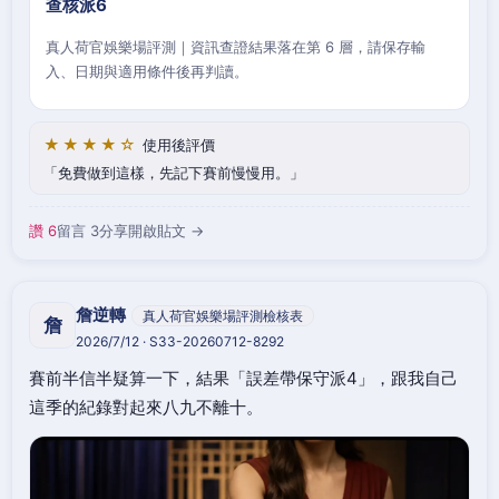
查核派6
真人荷官娛樂場評測｜資訊查證結果落在第 6 層，請保存輸
入、日期與適用條件後再判讀。
★★★★☆
使用後評價
免費做到這樣，先記下賽前慢慢用。
讚 6
留言 3
分享
開啟貼文 →
詹逆轉
真人荷官娛樂場評測檢核表
詹
2026/7/12 · S33-20260712-8292
賽前半信半疑算一下，結果「誤差帶保守派4」，跟我自己
這季的紀錄對起來八九不離十。