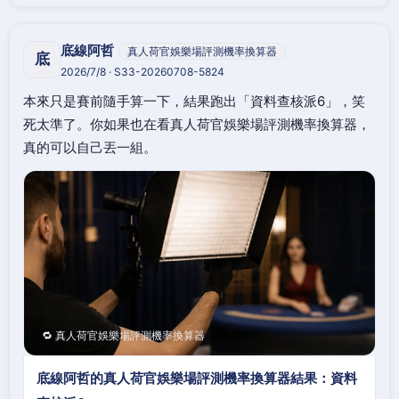
底線阿哲
真人荷官娛樂場評測機率換算器
底
2026/7/8 · S33-20260708-5824
本來只是賽前隨手算一下，結果跑出「資料查核派6」，笑
死太準了。你如果也在看真人荷官娛樂場評測機率換算器，
真的可以自己丟一組。
🔁 真人荷官娛樂場評測機率換算器
底線阿哲的真人荷官娛樂場評測機率換算器結果：資料