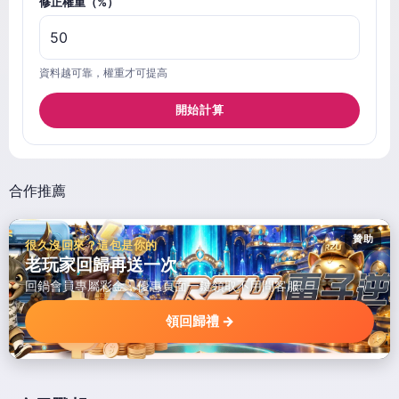
修正權重（%）
資料越可靠，權重才可提高
開始計算
合作推薦
贊助
很久沒回來？這包是你的
老玩家回歸再送一次
回鍋會員專屬彩金，優惠頁面一鍵領取不用問客服。
領回歸禮 →