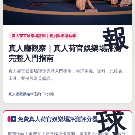
真人荷官娛樂場評測｜規則與市場結構
真人廳觀察｜真人荷官娛樂場評測
完整入門指南
真人荷官娛樂場評測完整入門指南，整理定義、資料、比較表、
工具、案例與常見錯誤。
真人廳觀察編輯室
約 16 分鐘
🧮 免費真人荷官娛樂場評測評分器
用固定輸入處理真人荷官娛樂場評測｜規則與市場結構，所有計