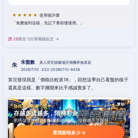
★★★★★
使用後評價
免費做到這樣，先記下賽前慢慢用。
讚 28
留言 0
分享
開啟貼文 →
朱盤數
真人荷官娛樂場評測機率換算器
朱
2026/7/10 · S33-20260710-6438
算完發現我是「價格比較派18」，回想這季自己看盤的樣子
還真是這樣。數字攤開來比手感誠實多了。
贊助
你現在卡在哪一階？
存越多送越多，階梯彩金
累積儲值達標自動解鎖對應彩金，階梯越高送越狠。
看我能領多少 →