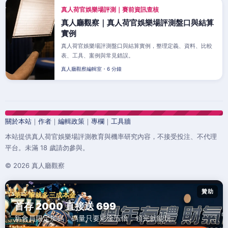
真人荷官娛樂場評測｜賽前資訊查核
真人廳觀察｜真人荷官娛樂場評測盤口與結算
實例
真人荷官娛樂場評測盤口與結算實例，整理定義、資料、比較
表、工具、案例與常見錯誤。
真人廳觀察編輯室・6 分鐘
關於本站
｜
作者
｜
編輯政策
｜
專欄
｜
工具牆
本站提供真人荷官娛樂場評測教育與機率研究內容，不接受投注、不代理
平台。未滿 18 歲請勿參與。
© 2026 真人廳觀察
贊助
第一筆就多三成本金
首存 2000 直接送 699
新會員限定加碼，碼量只要彩金五倍，領完就能玩。