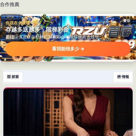
合作推薦
贊助
你現在卡在哪一階？
存越多送越多，階梯彩金
累積儲值達標自動解鎖對應彩金，階梯越高送越狠。
看我能領多少 →
☰ 探索
榜 情報