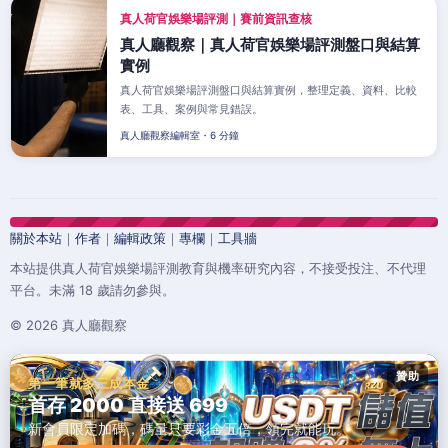
真人荷官娛樂場評測｜賽前資訊查核
真人廳觀察｜真人荷官娛樂場評測盤口與結算
實例
真人荷官娛樂場評測盤口與結算實例，整理定義、資料、比較
表、工具、案例與常見錯誤。
真人廳觀察編輯室・6 分鐘
關於本站
｜
作者
｜
編輯政策
｜
專欄
｜
工具牆
本站提供真人荷官娛樂場評測教育與機率研究內容，不接受投注、不代理
平台。未滿 18 歲請勿參與。
© 2026 真人廳觀察
贊助
第一筆就多三成本金
首存 2000 直接送 699
新會員限定加碼，碼量只要彩金五倍，領完就能玩。