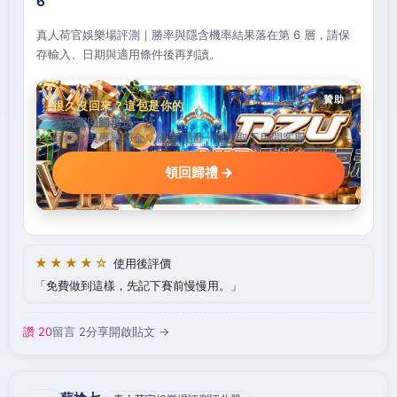
6
真人荷官娛樂場評測｜勝率與隱含機率結果落在第 6 層，請保
存輸入、日期與適用條件後再判讀。
贊助
很久沒回來？這包是你的
老玩家回歸再送一次
回鍋會員專屬彩金，優惠頁面一鍵領取不用問客服。
領回歸禮 →
★★★★☆
使用後評價
免費做到這樣，先記下賽前慢慢用。
讚 20
留言 2
分享
開啟貼文 →