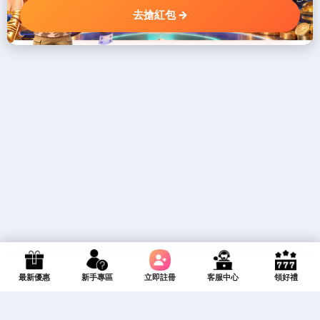
去搶紅包 →
報
帖
算
欄
人
最新優惠
新手專區
立即註冊
客服中心
領好禮
首頁
探索
工具
專欄
人物