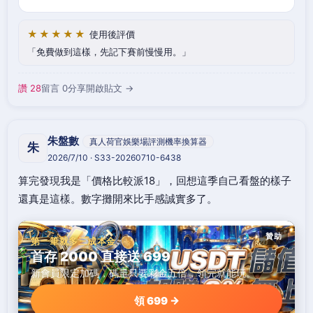
★★★★★
使用後評價
免費做到這樣，先記下賽前慢慢用。
讚 28
留言 0
分享
開啟貼文 →
朱盤數
真人荷官娛樂場評測機率換算器
朱
2026/7/10 · S33-20260710-6438
算完發現我是「價格比較派18」，回想這季自己看盤的樣子
還真是這樣。數字攤開來比手感誠實多了。
贊助
第一筆就多三成本金
首存 2000 直接送 699
新會員限定加碼，碼量只要彩金五倍，領完就能玩。
領 699 →