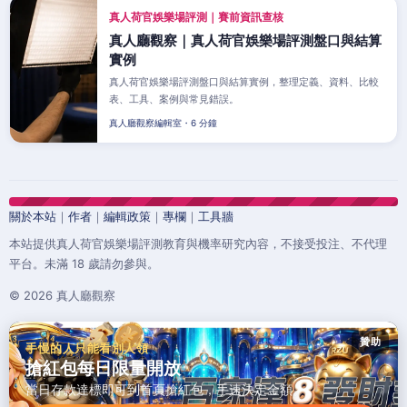
真人荷官娛樂場評測｜賽前資訊查核
真人廳觀察｜真人荷官娛樂場評測盤口與結算
實例
真人荷官娛樂場評測盤口與結算實例，整理定義、資料、比較
表、工具、案例與常見錯誤。
真人廳觀察編輯室・6 分鐘
關於本站
｜
作者
｜
編輯政策
｜
專欄
｜
工具牆
本站提供真人荷官娛樂場評測教育與機率研究內容，不接受投注、不代理
平台。未滿 18 歲請勿參與。
© 2026 真人廳觀察
贊助
手慢的人只能看別人領
搶紅包每日限量開放
當日存款達標即可到首頁搶紅包，手速決定金額。