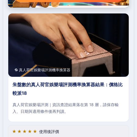
🔁 真人荷官娛樂場評測機率換算器
朱盤數的真人荷官娛樂場評測機率換算器結果：價格比
較派18
真人荷官娛樂場評測｜資訊查證結果落在第 18 層，請保存輸
入、日期與適用條件後再判讀。
★★★★★
使用後評價