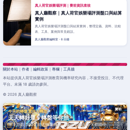
真人荷官娛樂場評測｜賽前資訊查核
真人廳觀察｜真人荷官娛樂場評測盤口與結算
實例
真人荷官娛樂場評測盤口與結算實例，整理定義、資料、比較
表、工具、案例與常見錯誤。
真人廳觀察編輯室・6 分鐘
關於本站
｜
作者
｜
編輯政策
｜
專欄
｜
工具牆
本站提供真人荷官娛樂場評測教育與機率研究內容，不接受投注、不代理
平台。未滿 18 歲請勿參與。
© 2026 真人廳觀察
贊助
今天的轉盤還沒人轉走
天天轉好運，轉盤等你抽
單筆存款 3000 就送轉盤機會，最高 2888 每天都能中。