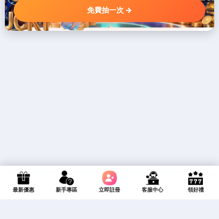
免費抽一次 →
報
帖
算
欄
人
最新優惠
新手專區
立即註冊
客服中心
領好禮
首頁
探索
工具
專欄
人物