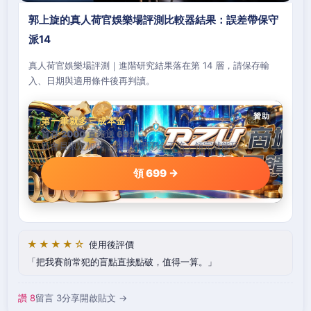
郭上旋的真人荷官娛樂場評測比較器結果：誤差帶保守
派14
真人荷官娛樂場評測｜進階研究結果落在第 14 層，請保存輸
入、日期與適用條件後再判讀。
贊助
第一筆就多三成本金
首存 2000 直接送 699
新會員限定加碼，碼量只要彩金五倍，領完就能玩。
領 699 →
★★★★☆
使用後評價
把我賽前常犯的盲點直接點破，值得一算。
讚 8
留言 3
分享
開啟貼文 →