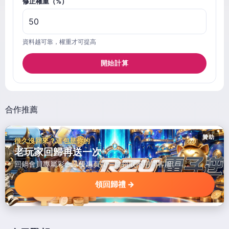
修正權重（%）
資料越可靠，權重才可提高
開始計算
合作推薦
贊助
很久沒回來？這包是你的
老玩家回歸再送一次
回鍋會員專屬彩金，優惠頁面一鍵領取不用問客服。
領回歸禮 →