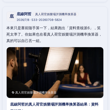
底線阿哲
真人荷官娛樂場評測機率換算器
底
2026/7/8 · S33-20260708-5824
本來只是賽前隨手算一下，結果跑出「資料查核派6」，笑
死太準了。你如果也在看真人荷官娛樂場評測機率換算器，
真的可以自己丟一組。
🔁 真人荷官娛樂場評測機率換算器
底線阿哲的真人荷官娛樂場評測機率換算器結果：資料