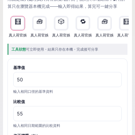
算只在瀏覽器本機完成——輸入即得結果，算完可一鍵分享
🧮
🧰
🎲
🔁
🧰
🧮
真人荷官娛
真人荷官娛
真人荷官娛
真人荷官娛
真人荷官娛
真人荷官
工具狀態
可立即使用・結果只存在本機・完成後可分享
基準值
輸入相同口徑的基準資料
比較值
輸入相同日期範圍的比較資料