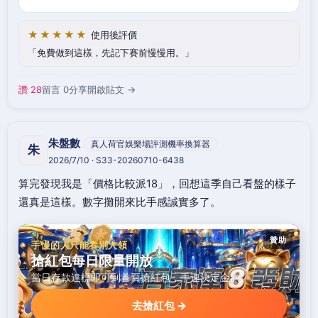
★★★★★
使用後評價
免費做到這樣，先記下賽前慢慢用。
讚 28
留言 0
分享
開啟貼文 →
朱盤數
真人荷官娛樂場評測機率換算器
朱
2026/7/10 · S33-20260710-6438
算完發現我是「價格比較派18」，回想這季自己看盤的樣子
還真是這樣。數字攤開來比手感誠實多了。
贊助
手慢的人只能看別人領
搶紅包每日限量開放
當日存款達標即可到首頁搶紅包，手速決定金額。
去搶紅包 →