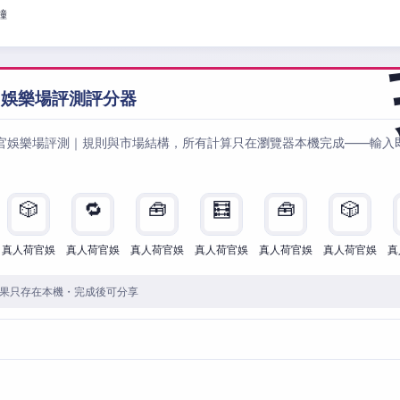
分鐘
官娛樂場評測評分器
官娛樂場評測｜規則與市場結構，所有計算只在瀏覽器本機完成——輸入
🎲
🔁
🧰
🧮
🧰
🎲
真人荷官娛
真人荷官娛
真人荷官娛
真人荷官娛
真人荷官娛
真人荷官娛
真
果只存在本機・完成後可分享