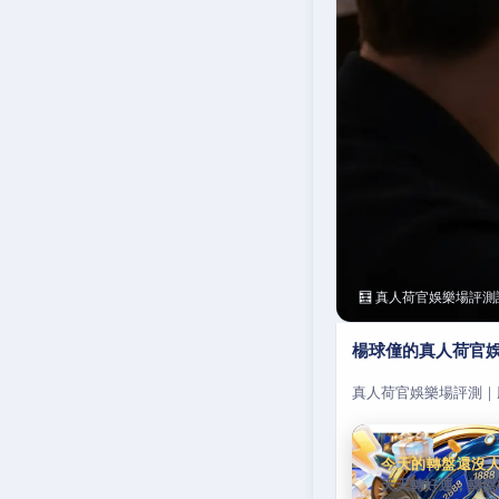
🧮 真人荷官娛樂場評
楊球僮的真人荷官
真人荷官娛樂場評測｜
今天的轉盤還沒
天天轉好運，轉盤