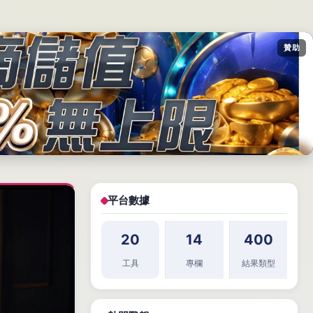
贊助
平台數據
20
14
400
工具
專欄
結果類型