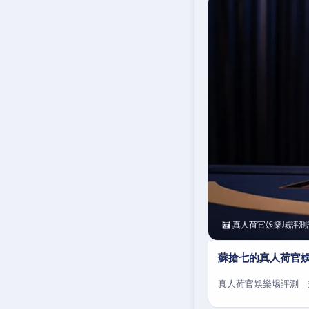
🧮 真人荷官娛樂場評
蘇搶七的真人荷官
真人荷官娛樂場評測｜