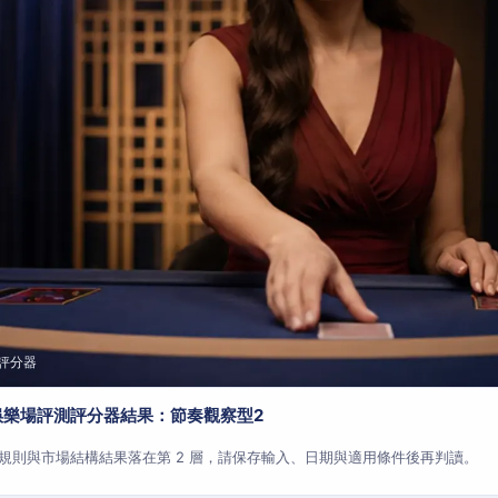
測評分器
娛樂場評測評分器結果：節奏觀察型2
規則與市場結構結果落在第 2 層，請保存輸入、日期與適用條件後再判讀。