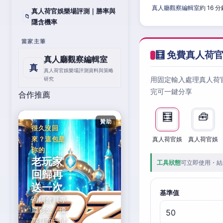
真人廳觀察編輯室
約 16 
真人荷官娛樂場評測｜勝率與
📁
隱含機率
當家主筆
🧮 免費真人荷
真人廳觀察編輯室
真
真人荷官娛樂場評測資料與策略
用固定輸入處理真人荷
研究
完可一鍵分享
合作推薦
🧮
🧰
贊助
很久沒回
來？這包是
真人荷官娛
真人荷官娛
你的
老玩家
工具狀態
可立即使用・結
回歸再
送一次
基準值
回鍋會員專
屬彩金，優
惠頁面一鍵