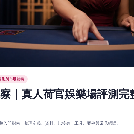
規則與市場結構
觀察｜真人荷官娛樂場評測完
整入門指南，整理定義、資料、比較表、工具、案例與常見錯誤。