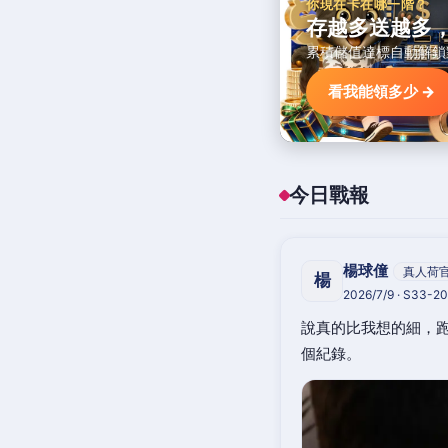
你現在卡在哪一階？
存越多送越多
累積儲值達標自動解鎖
看我能領多少 →
今日戰報
楊球僮
真人荷
楊
2026/7/9 · S33-
說真的比我想的細，
個紀錄。