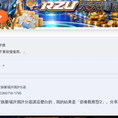
就送轉盤機會，最高 2888 每天都
→
評價
下賽前慢慢用。
 →
官娛樂場評測評分器
20260716-1795
官娛樂場評測評分器講這麼白的，我的結果是「節奏觀察型2」。分享