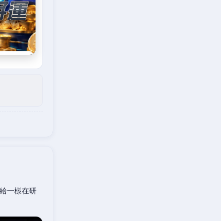
給一樣在研