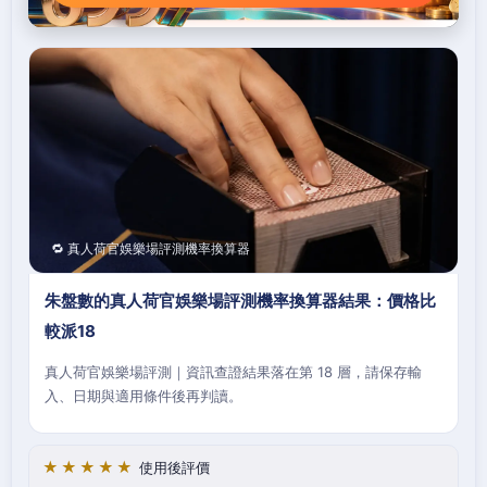
🔁 真人荷官娛樂場評測機率換算器
朱盤數的真人荷官娛樂場評測機率換算器結果：價格比
較派18
真人荷官娛樂場評測｜資訊查證結果落在第 18 層，請保存輸
入、日期與適用條件後再判讀。
★★★★★
使用後評價