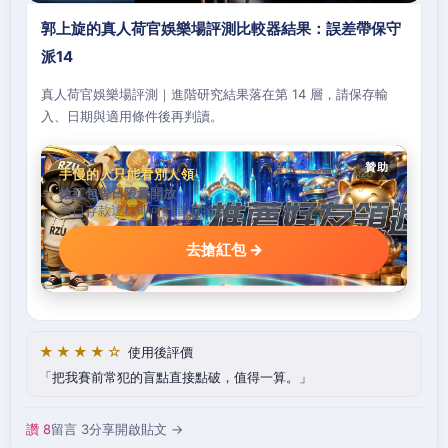
郭上旋的真人荷官娛樂場評測比較器結果：誤差帶保守
派14
真人荷官娛樂場評測｜進階研究結果落在第 14 層，請保存輸
入、日期與適用條件後再判讀。
贊助
手慢的人只能看別人領
搶紅包每日限量開放
當日存款達標即可到首頁搶紅包，手速決定金額。
去搶紅包 →
★★★★☆
使用後評價
把我賽前常犯的盲點直接點破，值得一算。
讚 8
留言 3
分享
開啟貼文 →