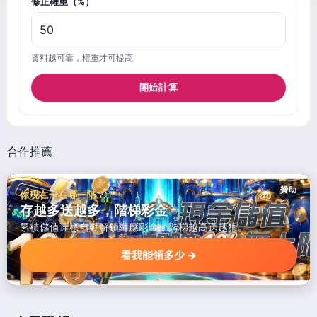
修正權重（%）
資料越可靠，權重才可提高
開始計算
合作推薦
贊助
你現在卡在哪一階？
存越多送越多，階梯彩金
累積儲值達標自動解鎖對應彩金，階梯越高送越狠。
看我能領多少 →