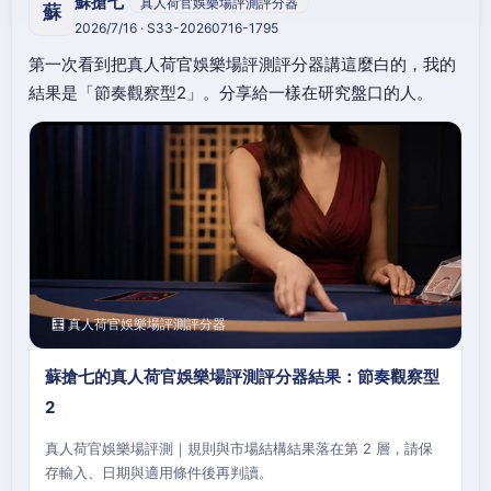
蘇搶七
真人荷官娛樂場評測評分器
蘇
2026/7/16 · S33-20260716-1795
第一次看到把真人荷官娛樂場評測評分器講這麼白的，我的
結果是「節奏觀察型2」。分享給一樣在研究盤口的人。
🧮 真人荷官娛樂場評測評分器
蘇搶七的真人荷官娛樂場評測評分器結果：節奏觀察型
2
真人荷官娛樂場評測｜規則與市場結構結果落在第 2 層，請保
存輸入、日期與適用條件後再判讀。