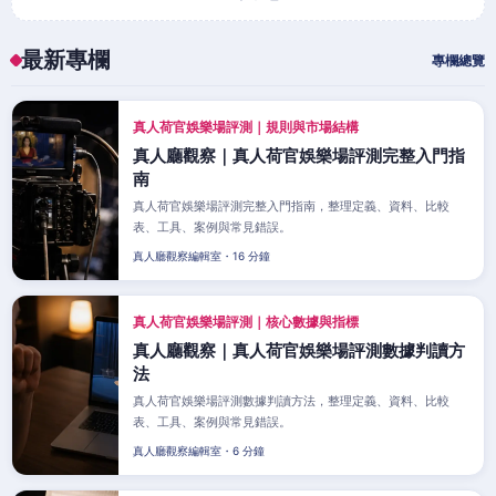
最新專欄
專欄總覽
真人荷官娛樂場評測｜規則與市場結構
真人廳觀察｜真人荷官娛樂場評測完整入門指
南
真人荷官娛樂場評測完整入門指南，整理定義、資料、比較
表、工具、案例與常見錯誤。
真人廳觀察編輯室・16 分鐘
真人荷官娛樂場評測｜核心數據與指標
真人廳觀察｜真人荷官娛樂場評測數據判讀方
法
真人荷官娛樂場評測數據判讀方法，整理定義、資料、比較
表、工具、案例與常見錯誤。
真人廳觀察編輯室・6 分鐘