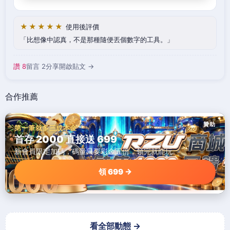
★★★★★
使用後評價
比想像中認真，不是那種隨便丟個數字的工具。
讚 8
留言 2
分享
開啟貼文 →
合作推薦
贊助
第一筆就多三成本金
首存 2000 直接送 699
新會員限定加碼，碼量只要彩金五倍，領完就能玩。
領 699 →
看全部動態 →