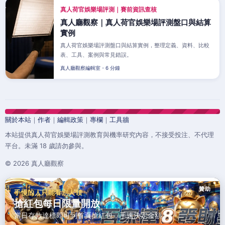
真人荷官娛樂場評測｜賽前資訊查核
真人廳觀察｜真人荷官娛樂場評測盤口與結算
實例
真人荷官娛樂場評測盤口與結算實例，整理定義、資料、比較
表、工具、案例與常見錯誤。
真人廳觀察編輯室・6 分鐘
關於本站
｜
作者
｜
編輯政策
｜
專欄
｜
工具牆
本站提供真人荷官娛樂場評測教育與機率研究內容，不接受投注、不代理
平台。未滿 18 歲請勿參與。
© 2026 真人廳觀察
贊助
手慢的人只能看別人領
搶紅包每日限量開放
當日存款達標即可到首頁搶紅包，手速決定金額。