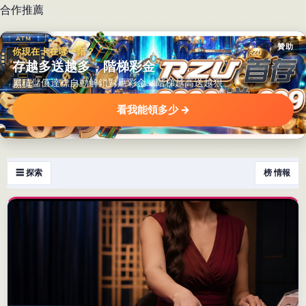
合作推薦
贊助
你現在卡在哪一階？
存越多送越多，階梯彩金
累積儲值達標自動解鎖對應彩金，階梯越高送越狠。
看我能領多少 →
☰ 探索
榜 情報