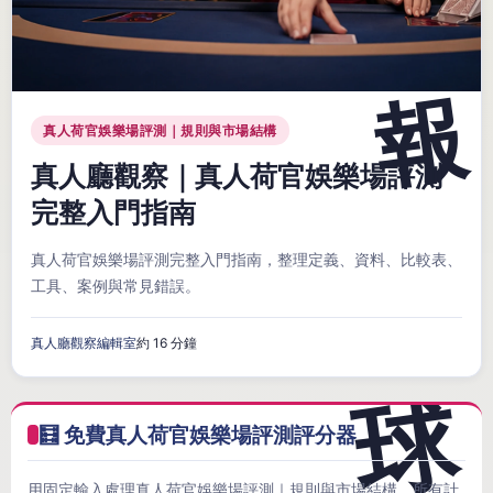
真人荷官娛樂場評測｜規則與市場結構
真人廳觀察｜真人荷官娛樂場評測
完整入門指南
真人荷官娛樂場評測完整入門指南，整理定義、資料、比較表、
工具、案例與常見錯誤。
真人廳觀察編輯室
約 16 分鐘
🧮 免費真人荷官娛樂場評測評分器
用固定輸入處理真人荷官娛樂場評測｜規則與市場結構，所有計