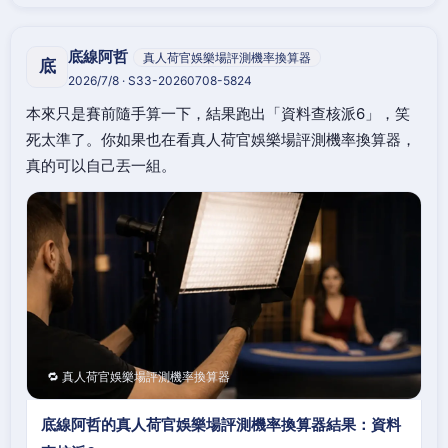
底線阿哲
真人荷官娛樂場評測機率換算器
底
2026/7/8 · S33-20260708-5824
本來只是賽前隨手算一下，結果跑出「資料查核派6」，笑
死太準了。你如果也在看真人荷官娛樂場評測機率換算器，
真的可以自己丟一組。
🔁 真人荷官娛樂場評測機率換算器
底線阿哲的真人荷官娛樂場評測機率換算器結果：資料