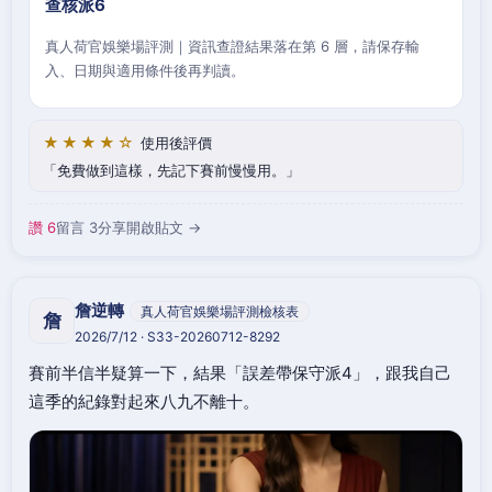
查核派6
真人荷官娛樂場評測｜資訊查證結果落在第 6 層，請保存輸
入、日期與適用條件後再判讀。
★★★★☆
使用後評價
免費做到這樣，先記下賽前慢慢用。
讚 6
留言 3
分享
開啟貼文 →
詹逆轉
真人荷官娛樂場評測檢核表
詹
2026/7/12 · S33-20260712-8292
賽前半信半疑算一下，結果「誤差帶保守派4」，跟我自己
這季的紀錄對起來八九不離十。