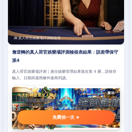
🧰 真人荷官娛樂場評測檢核表
詹逆轉的真人荷官娛樂場評測檢核表結果：誤差帶保守
派4
真人荷官娛樂場評測｜責任娛樂管理結果落在第 4 層，請保存
輸入、日期與適用條件後再判讀。
贊助
今天的轉盤還沒人轉走
天天轉好運，轉盤等你抽
單筆存款 3000 就送轉盤機會，最高 2888 每天都能中。
免費抽一次 →