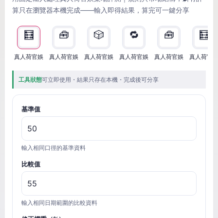
算只在瀏覽器本機完成——輸入即得結果，算完可一鍵分享
🧮
🧰
🎲
🔁
🧰
🧮
真人荷官娛
真人荷官娛
真人荷官娛
真人荷官娛
真人荷官娛
真人荷官
工具狀態
可立即使用・結果只存在本機・完成後可分享
基準值
輸入相同口徑的基準資料
比較值
輸入相同日期範圍的比較資料