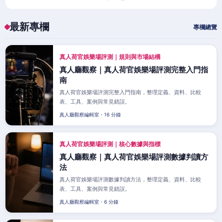
最新專欄
專欄總覽
真人荷官娛樂場評測｜規則與市場結構
真人廳觀察｜真人荷官娛樂場評測完整入門指
南
真人荷官娛樂場評測完整入門指南，整理定義、資料、比較
表、工具、案例與常見錯誤。
真人廳觀察編輯室・16 分鐘
真人荷官娛樂場評測｜核心數據與指標
真人廳觀察｜真人荷官娛樂場評測數據判讀方
法
真人荷官娛樂場評測數據判讀方法，整理定義、資料、比較
表、工具、案例與常見錯誤。
真人廳觀察編輯室・6 分鐘