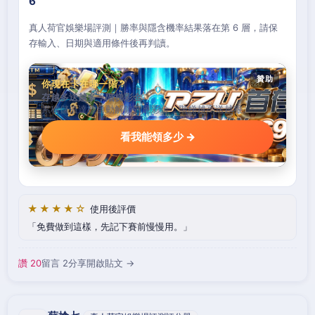
6
真人荷官娛樂場評測｜勝率與隱含機率結果落在第 6 層，請保
存輸入、日期與適用條件後再判讀。
贊助
你現在卡在哪一階？
存越多送越多，階梯彩金
累積儲值達標自動解鎖對應彩金，階梯越高送越狠。
看我能領多少 →
★★★★☆
使用後評價
免費做到這樣，先記下賽前慢慢用。
讚 20
留言 2
分享
開啟貼文 →