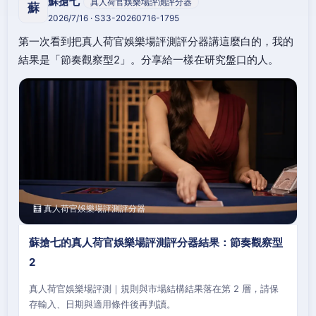
蘇搶七
真人荷官娛樂場評測評分器
蘇
2026/7/16 · S33-20260716-1795
第一次看到把真人荷官娛樂場評測評分器講這麼白的，我的
結果是「節奏觀察型2」。分享給一樣在研究盤口的人。
🧮 真人荷官娛樂場評測評分器
蘇搶七的真人荷官娛樂場評測評分器結果：節奏觀察型
2
真人荷官娛樂場評測｜規則與市場結構結果落在第 2 層，請保
存輸入、日期與適用條件後再判讀。