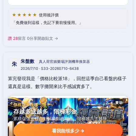
★★★★★
使用後評價
免費做到這樣，先記下賽前慢慢用。
讚 28
留言 0
分享
開啟貼文 →
朱盤數
真人荷官娛樂場評測機率換算器
朱
2026/7/10 · S33-20260710-6438
算完發現我是「價格比較派18」，回想這季自己看盤的樣子
還真是這樣。數字攤開來比手感誠實多了。
贊助
你現在卡在哪一階？
存越多送越多，階梯彩金
累積儲值達標自動解鎖對應彩金，階梯越高送越狠。
看我能領多少 →