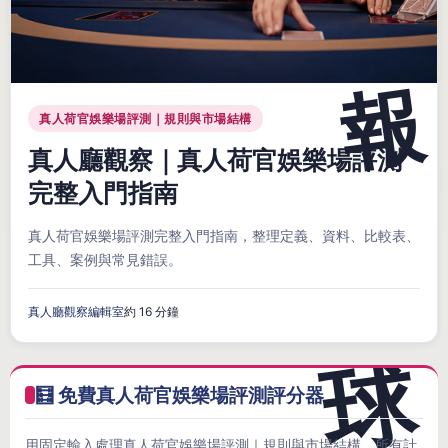
真人荷官娛樂場評測｜規則與市場結構
真人廳觀察｜真人荷官娛樂場評測
完整入門指南
真人荷官娛樂場評測完整入門指南，整理定義、資料、比較表、
工具、案例與常見錯誤。
真人廳觀察編輯室
約 16 分鐘
🧮 免費真人荷官娛樂場評測評分器
用固定輸入處理真人荷官娛樂場評測｜規則與市場結構，所有計