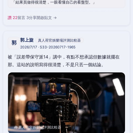
結果頁做得很清楚，一眼看懂自己的看盤型。
讚 22
留言 3
分享
開啟貼文 →
郭上旋
真人荷官娛樂場評測比較器
郭
2026/7/17 · S33-20260717-1965
被「誤差帶保守派14」講中，有點不想承認但數據就擺在
那。這站的說明寫得很清楚，不是只丟一個結論。
🧰 真人荷官娛樂場評測比較器