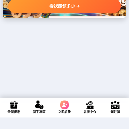
看我能領多少 →
報
帖
算
欄
人
最新優惠
新手專區
立即註冊
客服中心
領好禮
首頁
探索
工具
專欄
人物