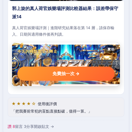
郭上旋的真人荷官娛樂場評測比較器結果：誤差帶保守
派14
真人荷官娛樂場評測｜進階研究結果落在第 14 層，請保存輸
入、日期與適用條件後再判讀。
贊助
今天的轉盤還沒人轉走
天天轉好運，轉盤等你抽
單筆存款 3000 就送轉盤機會，最高 2888 每天都能中。
免費抽一次 →
★★★★☆
使用後評價
把我賽前常犯的盲點直接點破，值得一算。
讚 8
留言 3
分享
開啟貼文 →