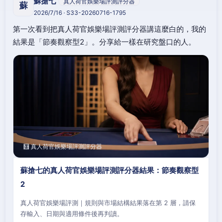
蘇搶七
真人荷官娛樂場評測評分器
蘇
2026/7/16 · S33-20260716-1795
第一次看到把真人荷官娛樂場評測評分器講這麼白的，我的
結果是「節奏觀察型2」。分享給一樣在研究盤口的人。
🧮 真人荷官娛樂場評測評分器
蘇搶七的真人荷官娛樂場評測評分器結果：節奏觀察型
2
真人荷官娛樂場評測｜規則與市場結構結果落在第 2 層，請保
存輸入、日期與適用條件後再判讀。