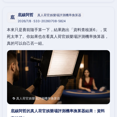
底線阿哲
真人荷官娛樂場評測機率換算器
底
2026/7/8 · S33-20260708-5824
本來只是賽前隨手算一下，結果跑出「資料查核派6」，笑
死太準了。你如果也在看真人荷官娛樂場評測機率換算器，
真的可以自己丟一組。
🔁 真人荷官娛樂場評測機率換算器
底線阿哲的真人荷官娛樂場評測機率換算器結果：資料