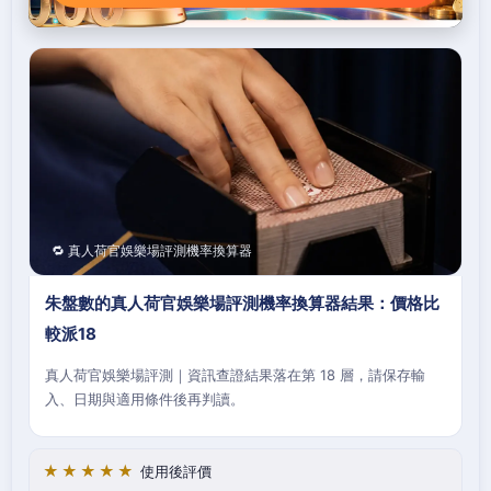
🔁 真人荷官娛樂場評測機率換算器
朱盤數的真人荷官娛樂場評測機率換算器結果：價格比
較派18
真人荷官娛樂場評測｜資訊查證結果落在第 18 層，請保存輸
入、日期與適用條件後再判讀。
★★★★★
使用後評價