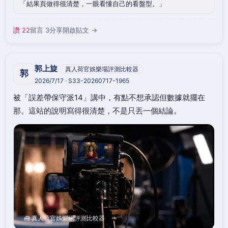
結果頁做得很清楚，一眼看懂自己的看盤型。
讚 22
留言 3
分享
開啟貼文 →
郭上旋
真人荷官娛樂場評測比較器
郭
2026/7/17 · S33-20260717-1965
被「誤差帶保守派14」講中，有點不想承認但數據就擺在
那。這站的說明寫得很清楚，不是只丟一個結論。
🧰 真人荷官娛樂場評測比較器