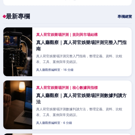
最新專欄
專欄總覽
真人荷官娛樂場評測｜規則與市場結構
真人廳觀察｜真人荷官娛樂場評測完整入門指
南
真人荷官娛樂場評測完整入門指南，整理定義、資料、比較
表、工具、案例與常見錯誤。
真人廳觀察編輯室・16 分鐘
真人荷官娛樂場評測｜核心數據與指標
真人廳觀察｜真人荷官娛樂場評測數據判讀方
法
真人荷官娛樂場評測數據判讀方法，整理定義、資料、比較
表、工具、案例與常見錯誤。
真人廳觀察編輯室・6 分鐘