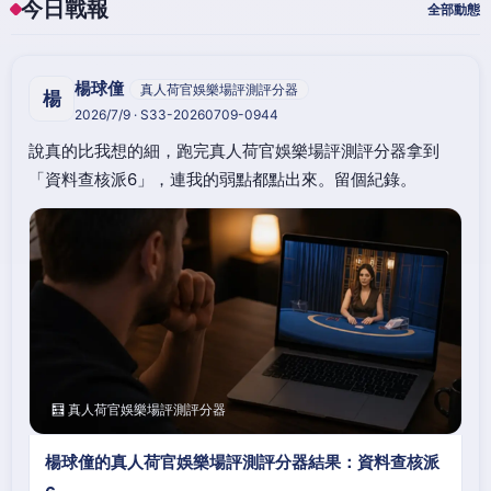
今日戰報
全部動態
楊球僮
真人荷官娛樂場評測評分器
楊
2026/7/9 · S33-20260709-0944
說真的比我想的細，跑完真人荷官娛樂場評測評分器拿到
「資料查核派6」，連我的弱點都點出來。留個紀錄。
🧮 真人荷官娛樂場評測評分器
楊球僮的真人荷官娛樂場評測評分器結果：資料查核派