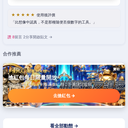
★★★★★
使用後評價
比想像中認真，不是那種隨便丟個數字的工具。
讚 8
留言 2
分享
開啟貼文 →
合作推薦
贊助
手慢的人只能看別人領
搶紅包每日限量開放
當日存款達標即可到首頁搶紅包，手速決定金額。
去搶紅包 →
看全部動態 →