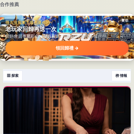
合作推薦
贊助
很久沒回來？這包是你的
老玩家回歸再送一次
回鍋會員專屬彩金，優惠頁面一鍵領取不用問客服。
領回歸禮 →
☰ 探索
榜 情報