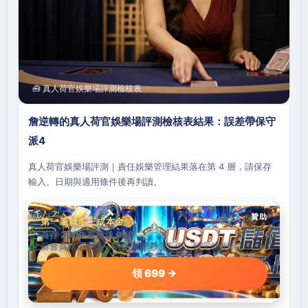
🧰 真人荷官娛樂場評測檢核表
詹逆轉的真人荷官娛樂場評測檢核表結果：誤差帶保守
派4
真人荷官娛樂場評測｜責任娛樂管理結果落在第 4 層，請保存
輸入、日期與適用條件後再判讀。
贊助
第一筆就多三成本金
首存 2000 直接送 699
新會員限定加碼，碼量只要彩金五倍，領完就能玩。
領 699 →