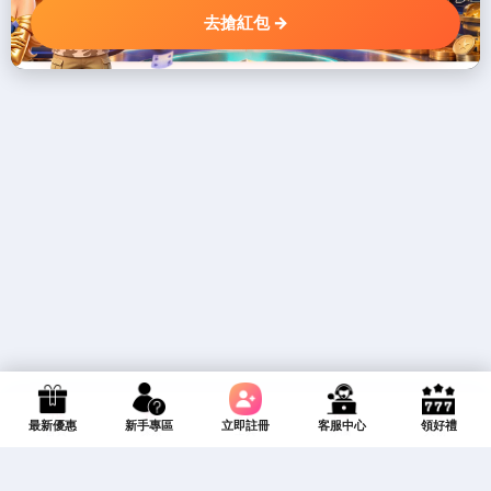
去搶紅包 →
報
帖
算
欄
人
最新優惠
新手專區
立即註冊
客服中心
領好禮
首頁
探索
工具
專欄
人物