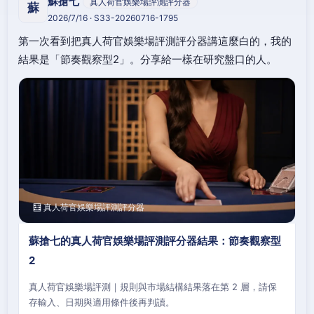
蘇搶七
真人荷官娛樂場評測評分器
蘇
2026/7/16 · S33-20260716-1795
第一次看到把真人荷官娛樂場評測評分器講這麼白的，我的
結果是「節奏觀察型2」。分享給一樣在研究盤口的人。
🧮 真人荷官娛樂場評測評分器
蘇搶七的真人荷官娛樂場評測評分器結果：節奏觀察型
2
真人荷官娛樂場評測｜規則與市場結構結果落在第 2 層，請保
存輸入、日期與適用條件後再判讀。