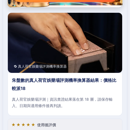
🔁 真人荷官娛樂場評測機率換算器
朱盤數的真人荷官娛樂場評測機率換算器結果：價格比
較派18
真人荷官娛樂場評測｜資訊查證結果落在第 18 層，請保存輸
入、日期與適用條件後再判讀。
★★★★★
使用後評價