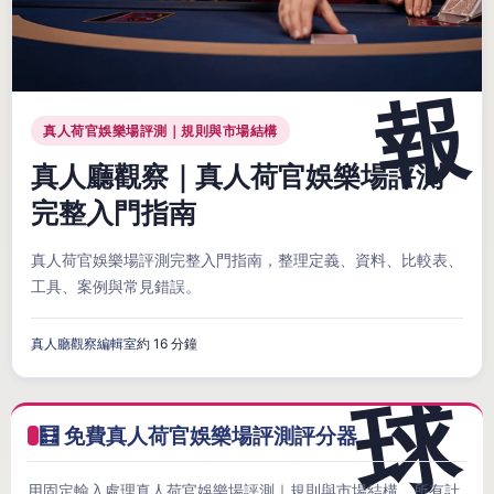
真人荷官娛樂場評測｜規則與市場結構
真人廳觀察｜真人荷官娛樂場評測
完整入門指南
真人荷官娛樂場評測完整入門指南，整理定義、資料、比較表、
工具、案例與常見錯誤。
真人廳觀察編輯室
約 16 分鐘
🧮 免費真人荷官娛樂場評測評分器
用固定輸入處理真人荷官娛樂場評測｜規則與市場結構，所有計