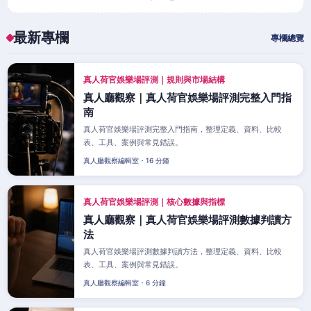
最新專欄
專欄總覽
真人荷官娛樂場評測｜規則與市場結構
真人廳觀察｜真人荷官娛樂場評測完整入門指
南
真人荷官娛樂場評測完整入門指南，整理定義、資料、比較
表、工具、案例與常見錯誤。
真人廳觀察編輯室・16 分鐘
真人荷官娛樂場評測｜核心數據與指標
真人廳觀察｜真人荷官娛樂場評測數據判讀方
法
真人荷官娛樂場評測數據判讀方法，整理定義、資料、比較
表、工具、案例與常見錯誤。
真人廳觀察編輯室・6 分鐘