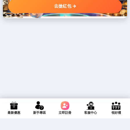
去搶紅包 →
報
帖
算
欄
人
最新優惠
新手專區
立即註冊
客服中心
領好禮
首頁
探索
工具
專欄
人物