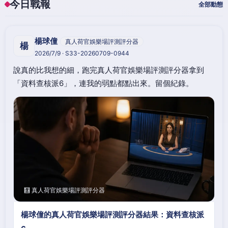
今日戰報
全部動態
楊球僮
真人荷官娛樂場評測評分器
楊
2026/7/9 · S33-20260709-0944
說真的比我想的細，跑完真人荷官娛樂場評測評分器拿到
「資料查核派6」，連我的弱點都點出來。留個紀錄。
🧮 真人荷官娛樂場評測評分器
楊球僮的真人荷官娛樂場評測評分器結果：資料查核派