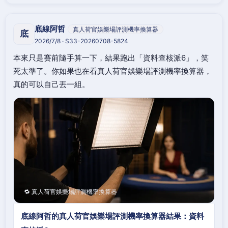
底線阿哲
真人荷官娛樂場評測機率換算器
底
2026/7/8 · S33-20260708-5824
本來只是賽前隨手算一下，結果跑出「資料查核派6」，笑
死太準了。你如果也在看真人荷官娛樂場評測機率換算器，
真的可以自己丟一組。
🔁 真人荷官娛樂場評測機率換算器
底線阿哲的真人荷官娛樂場評測機率換算器結果：資料