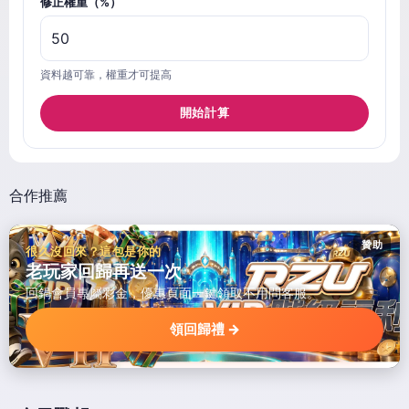
修正權重（%）
資料越可靠，權重才可提高
開始計算
合作推薦
贊助
很久沒回來？這包是你的
老玩家回歸再送一次
回鍋會員專屬彩金，優惠頁面一鍵領取不用問客服。
領回歸禮 →