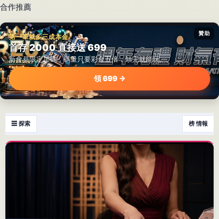
合作推薦
贊助
第一筆就多三成本金
首存 2000 直接送 699
新會員限定加碼，碼量只要彩金五倍，領完就能玩。
領 699 →
☰ 探索
榜 情報