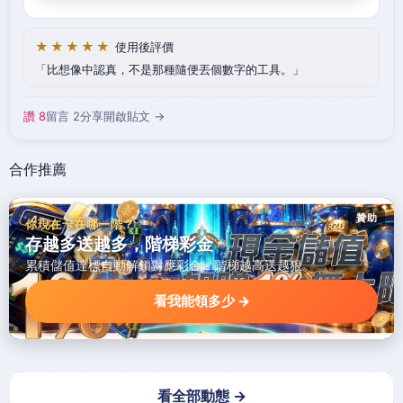
★★★★★
使用後評價
比想像中認真，不是那種隨便丟個數字的工具。
讚 8
留言 2
分享
開啟貼文 →
合作推薦
贊助
你現在卡在哪一階？
存越多送越多，階梯彩金
累積儲值達標自動解鎖對應彩金，階梯越高送越狠。
看我能領多少 →
看全部動態 →