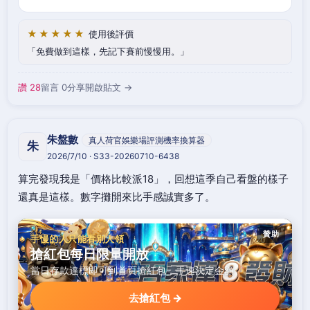
★★★★★
使用後評價
免費做到這樣，先記下賽前慢慢用。
讚 28
留言 0
分享
開啟貼文 →
朱盤數
真人荷官娛樂場評測機率換算器
朱
2026/7/10 · S33-20260710-6438
算完發現我是「價格比較派18」，回想這季自己看盤的樣子
還真是這樣。數字攤開來比手感誠實多了。
贊助
手慢的人只能看別人領
搶紅包每日限量開放
當日存款達標即可到首頁搶紅包，手速決定金額。
去搶紅包 →