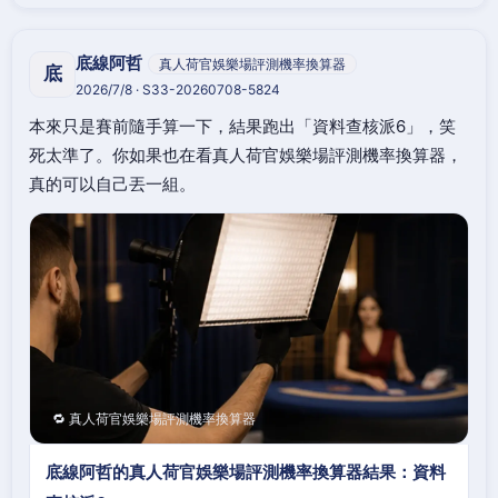
底線阿哲
真人荷官娛樂場評測機率換算器
底
2026/7/8 · S33-20260708-5824
本來只是賽前隨手算一下，結果跑出「資料查核派6」，笑
死太準了。你如果也在看真人荷官娛樂場評測機率換算器，
真的可以自己丟一組。
🔁 真人荷官娛樂場評測機率換算器
底線阿哲的真人荷官娛樂場評測機率換算器結果：資料