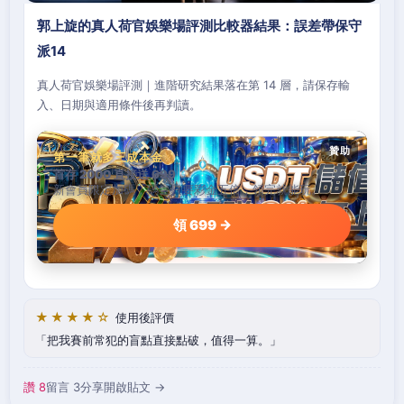
郭上旋的真人荷官娛樂場評測比較器結果：誤差帶保守
派14
真人荷官娛樂場評測｜進階研究結果落在第 14 層，請保存輸
入、日期與適用條件後再判讀。
贊助
第一筆就多三成本金
首存 2000 直接送 699
新會員限定加碼，碼量只要彩金五倍，領完就能玩。
領 699 →
★★★★☆
使用後評價
把我賽前常犯的盲點直接點破，值得一算。
讚 8
留言 3
分享
開啟貼文 →