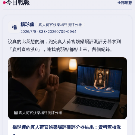
今日戰報
全部動態
楊球僮
真人荷官娛樂場評測評分器
楊
2026/7/9 · S33-20260709-0944
說真的比我想的細，跑完真人荷官娛樂場評測評分器拿到
「資料查核派6」，連我的弱點都點出來。留個紀錄。
🧮 真人荷官娛樂場評測評分器
楊球僮的真人荷官娛樂場評測評分器結果：資料查核派