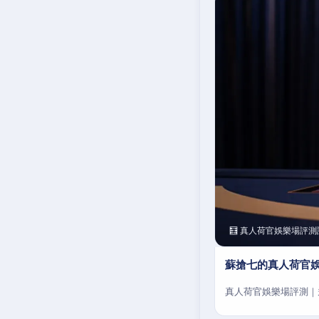
🧮 真人荷官娛樂場評
蘇搶七的真人荷官
真人荷官娛樂場評測｜