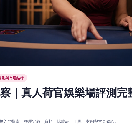
規則與市場結構
觀察｜真人荷官娛樂場評測完
整入門指南，整理定義、資料、比較表、工具、案例與常見錯誤。