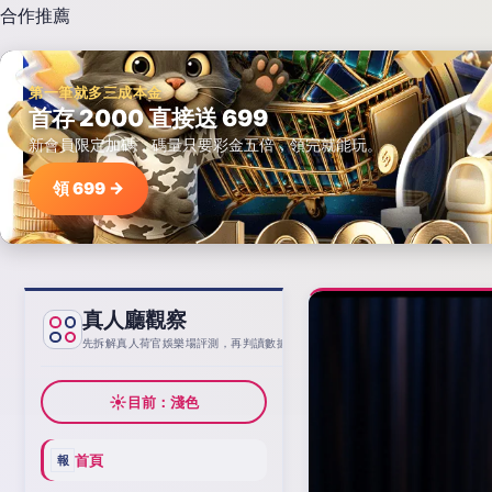
合作推薦
第一筆就多三成本金
首存 2000 直接送 699
新會員限定加碼，碼量只要彩金五倍，領完就能玩。
領 699 →
真人廳觀察
基線
先拆解真人荷官娛樂場評測，再判讀數據與價格
☀
目前：淺色
首頁
報