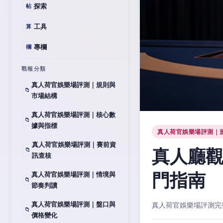
探索
帖
工具
算
專欄
欄
戰報分類
真人荷官娛樂場評測｜規則與
📁
市場結構
真人荷官娛樂場評測｜核心數
📁
據與指標
真人荷官娛樂場評測｜
真人荷官娛樂場評測｜賽前資
真人廳
📁
訊查核
門指南
真人荷官娛樂場評測｜情境與
📁
節奏判讀
真人荷官娛樂場評測｜盤口與
真人荷官娛樂場評測完
📁
價格變化