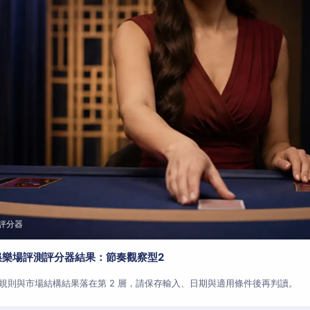
測評分器
娛樂場評測評分器結果：節奏觀察型2
規則與市場結構結果落在第 2 層，請保存輸入、日期與適用條件後再判讀。