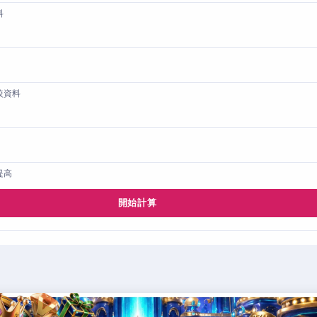
料
較資料
提高
開始計算