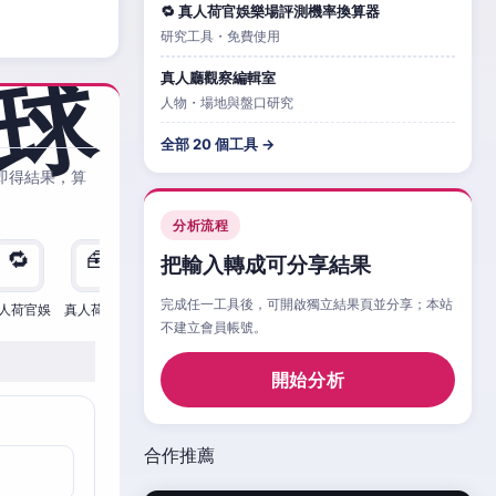
🔁 真人荷官娛樂場評測機率換算器
研究工具・免費使用
真人廳觀察編輯室
人物・場地與盤口研究
全部 20 個工具 →
即得結果，算
分析流程
🔁
🧰
🧮
🧰
🎲
🔁

把輸入轉成可分享結果
完成任一工具後，可開啟獨立結果頁並分享；本站
人荷官娛
真人荷官娛
真人荷官娛
真人荷官娛
真人荷官娛
真人荷官娛
真人
不建立會員帳號。
開始分析
合作推薦