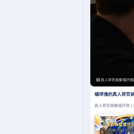
🧮 真人荷官娛樂場評
楊球僮的真人荷官
真人荷官娛樂場評測｜
今天的轉盤還沒
天天轉好運，轉盤