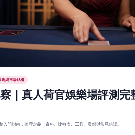
規則與市場結構
觀察｜真人荷官娛樂場評測完
整入門指南，整理定義、資料、比較表、工具、案例與常見錯誤。