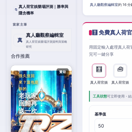
真人廳觀察編輯室
約 16 
真人荷官娛樂場評測｜勝率與
📁
隱含機率
當家主筆
🧮 免費真人荷
真人廳觀察編輯室
真
真人荷官娛樂場評測資料與策略
用固定輸入處理真人荷
研究
完可一鍵分享
合作推薦
🧮
🧰
贊助
很久沒回
來？這包是
真人荷官娛
真人荷官娛
你的
老玩家
工具狀態
可立即使用・結
回歸再
送一次
基準值
回鍋會員專
屬彩金，優
惠頁面一鍵