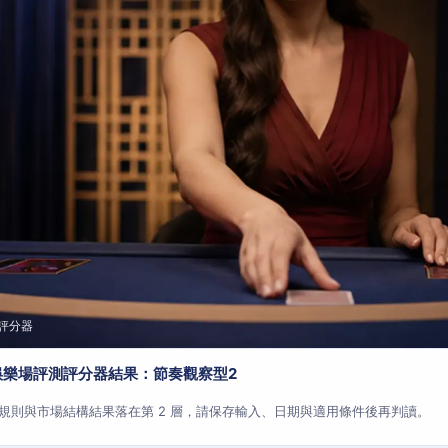
測評分器
娛樂場評測評分器結果：節奏觀察型2
規則與市場結構結果落在第 2 層，請保存輸入、日期與適用條件後再判讀。