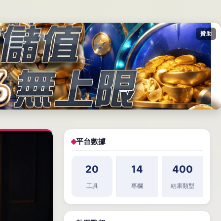
贊助
平台數據
20
14
400
工具
專欄
結果類型