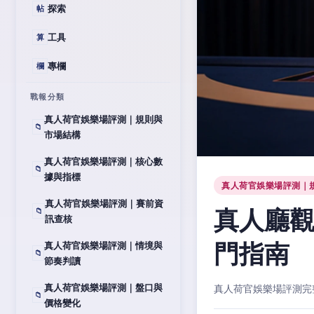
探索
帖
工具
算
專欄
欄
戰報分類
真人荷官娛樂場評測｜規則與
📁
市場結構
真人荷官娛樂場評測｜核心數
📁
據與指標
真人荷官娛樂場評測｜
真人荷官娛樂場評測｜賽前資
真人廳
📁
訊查核
門指南
真人荷官娛樂場評測｜情境與
📁
節奏判讀
真人荷官娛樂場評測｜盤口與
真人荷官娛樂場評測完
📁
價格變化