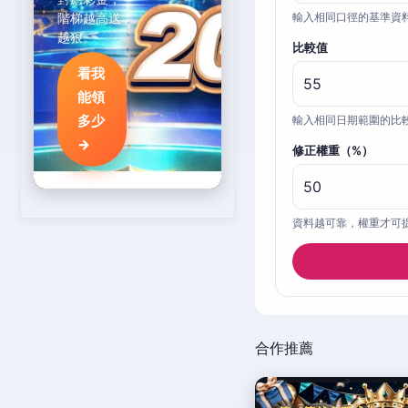
階梯越高送
輸入相同口徑的基準資
越狠。
比較值
看我
能領
多少
輸入相同日期範圍的比
→
修正權重（%）
資料越可靠，權重才可
合作推薦