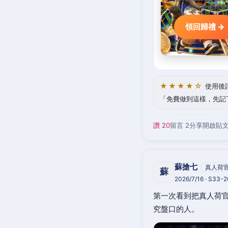
回鍋會員專屬彩金
領回歸禮 →
★★★★☆
使用後
免費做到這樣，先記
讚 20
留言 2
分享
開啟貼文
蘇搶七
真人荷
蘇
2026/7/16 · S33-
第一次看到把真人荷
究盤口的人。