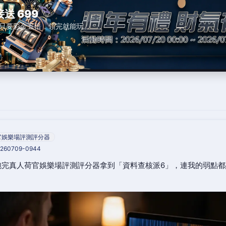
接送 699
只要彩金五倍，領完就能玩。
官娛樂場評測評分器
20260709-0944
跑完真人荷官娛樂場評測評分器拿到「資料查核派6」，連我的弱點都