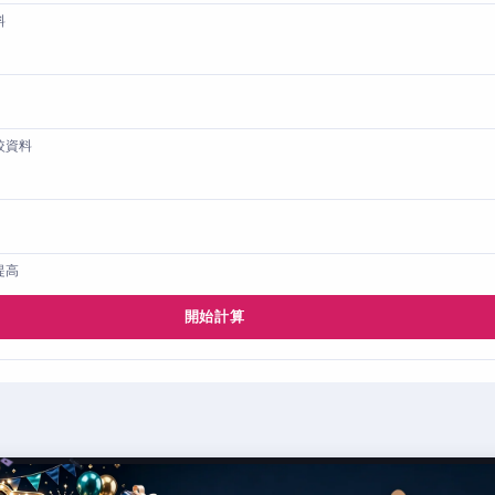
料
較資料
提高
開始計算