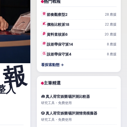
熱門戰報
壹
節奏觀察型2
28 應援
貳
價格比較派18
22 應援
參
資料查核派6
20 應援
肆
誤差帶保守派14
8 應援
伍
誤差帶保守派4
8 應援
看探索動態 →
主筆精選
整入
🧰 真人荷官娛樂場評測比較器
研究工具・免費使用
🎲 真人荷官娛樂場評測情境模擬器
研究工具・免費使用