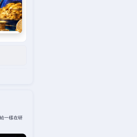
給一樣在研