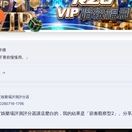
，優惠頁面一鍵領取不用問客服。
評價
下賽前慢慢用。
 →
官娛樂場評測評分器
20260716-1795
官娛樂場評測評分器講這麼白的，我的結果是「節奏觀察型2」。分享