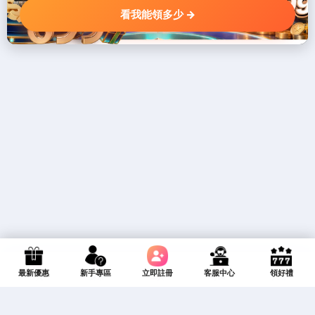
看我能領多少 →
報
帖
算
欄
人
最新優惠
新手專區
立即註冊
客服中心
領好禮
首頁
探索
工具
專欄
人物