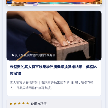
🔁 真人荷官娛樂場評測機率換算器
朱盤數的真人荷官娛樂場評測機率換算器結果：價格比
較派18
真人荷官娛樂場評測｜資訊查證結果落在第 18 層，請保存輸
入、日期與適用條件後再判讀。
★★★★★
使用後評價