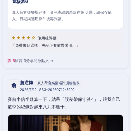
查核派6
真人荷官娛樂場評測｜資訊查證結果落在第 6 層，請保存輸
入、日期與適用條件後再判讀。
★★★★☆
使用後評價
免費做到這樣，先記下賽前慢慢用。
讚 6
留言 3
分享
開啟貼文 →
詹逆轉
真人荷官娛樂場評測檢核表
詹
2026/7/12 · S33-20260712-8292
賽前半信半疑算一下，結果「誤差帶保守派4」，跟我自己
這季的紀錄對起來八九不離十。