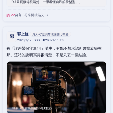
結果頁做得很清楚，一眼看懂自己的看盤型。
讚 22
留言 3
分享
開啟貼文 →
郭上旋
真人荷官娛樂場評測比較器
郭
2026/7/17 · S33-20260717-1965
被「誤差帶保守派14」講中，有點不想承認但數據就擺在
那。這站的說明寫得很清楚，不是只丟一個結論。
🧰 真人荷官娛樂場評測比較器