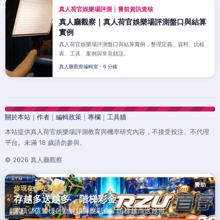
真人荷官娛樂場評測｜賽前資訊查核
真人廳觀察｜真人荷官娛樂場評測盤口與結算
實例
真人荷官娛樂場評測盤口與結算實例，整理定義、資料、比較
表、工具、案例與常見錯誤。
真人廳觀察編輯室・6 分鐘
關於本站
｜
作者
｜
編輯政策
｜
專欄
｜
工具牆
本站提供真人荷官娛樂場評測教育與機率研究內容，不接受投注、不代理
平台。未滿 18 歲請勿參與。
© 2026 真人廳觀察
贊助
你現在卡在哪一階？
存越多送越多，階梯彩金
累積儲值達標自動解鎖對應彩金，階梯越高送越狠。