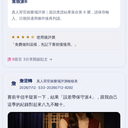
查核派6
真人荷官娛樂場評測｜資訊查證結果落在第 6 層，請保存輸
入、日期與適用條件後再判讀。
★★★★☆
使用後評價
免費做到這樣，先記下賽前慢慢用。
讚 6
留言 3
分享
開啟貼文 →
詹逆轉
真人荷官娛樂場評測檢核表
詹
2026/7/12 · S33-20260712-8292
賽前半信半疑算一下，結果「誤差帶保守派4」，跟我自己
這季的紀錄對起來八九不離十。