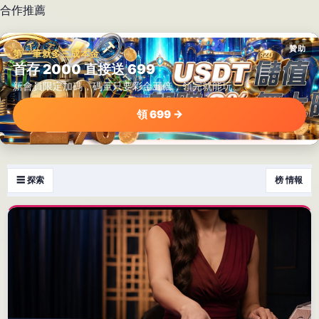
合作推薦
贊助
第一筆就多三成本金
首存 2000 直接送 699
新會員限定加碼，碼量只要彩金五倍，領完就能玩。
領 699 →
☰ 探索
榜 情報