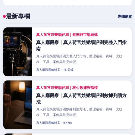
最新專欄
專欄總覽
真人荷官娛樂場評測｜規則與市場結構
真人廳觀察｜真人荷官娛樂場評測完整入門指
南
真人荷官娛樂場評測完整入門指南，整理定義、資料、比較
表、工具、案例與常見錯誤。
真人廳觀察編輯室・16 分鐘
真人荷官娛樂場評測｜核心數據與指標
真人廳觀察｜真人荷官娛樂場評測數據判讀方
法
真人荷官娛樂場評測數據判讀方法，整理定義、資料、比較
表、工具、案例與常見錯誤。
真人廳觀察編輯室・6 分鐘