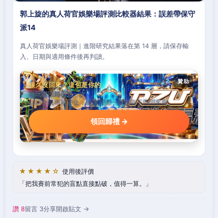
郭上旋的真人荷官娛樂場評測比較器結果：誤差帶保守
派14
真人荷官娛樂場評測｜進階研究結果落在第 14 層，請保存輸
入、日期與適用條件後再判讀。
贊助
很久沒回來？這包是你的
老玩家回歸再送一次
回鍋會員專屬彩金，優惠頁面一鍵領取不用問客服。
領回歸禮 →
★★★★☆
使用後評價
把我賽前常犯的盲點直接點破，值得一算。
讚 8
留言 3
分享
開啟貼文 →