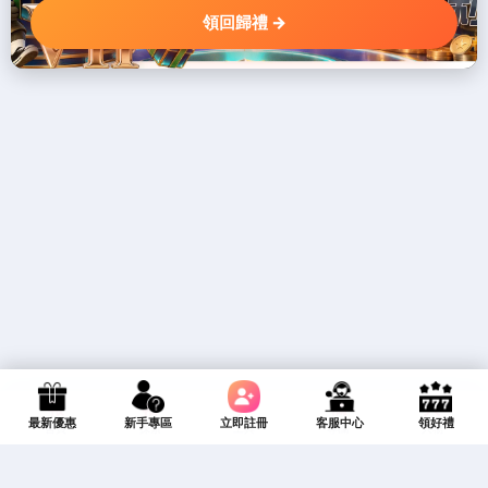
領回歸禮 →
報
帖
算
欄
人
最新優惠
新手專區
立即註冊
客服中心
領好禮
首頁
探索
工具
專欄
人物