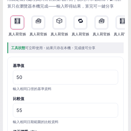
算只在瀏覽器本機完成——輸入即得結果，算完可一鍵分享
🧮
🧰
🎲
🔁
🧰
🧮
真人荷官娛
真人荷官娛
真人荷官娛
真人荷官娛
真人荷官娛
真人荷官
工具狀態
可立即使用・結果只存在本機・完成後可分享
基準值
輸入相同口徑的基準資料
比較值
輸入相同日期範圍的比較資料