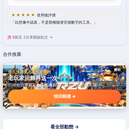
★★★★★
使用後評價
比想像中認真，不是那種隨便丟個數字的工具。
讚 8
留言 2
分享
開啟貼文 →
合作推薦
贊助
很久沒回來？這包是你的
老玩家回歸再送一次
回鍋會員專屬彩金，優惠頁面一鍵領取不用問客服。
領回歸禮 →
看全部動態 →