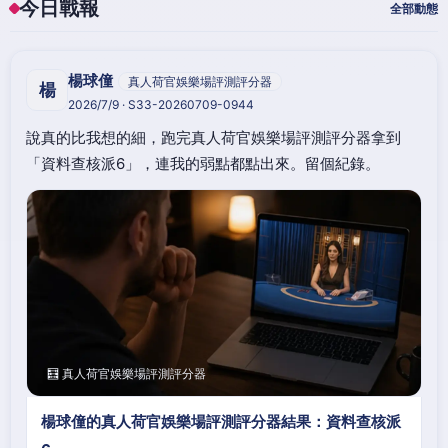
今日戰報
全部動態
楊球僮
真人荷官娛樂場評測評分器
楊
2026/7/9 · S33-20260709-0944
說真的比我想的細，跑完真人荷官娛樂場評測評分器拿到
「資料查核派6」，連我的弱點都點出來。留個紀錄。
🧮 真人荷官娛樂場評測評分器
楊球僮的真人荷官娛樂場評測評分器結果：資料查核派