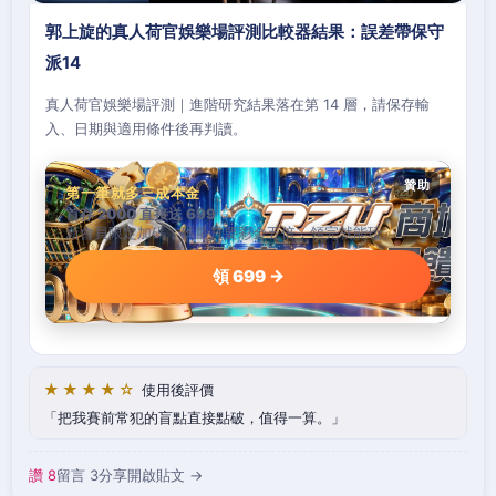
郭上旋的真人荷官娛樂場評測比較器結果：誤差帶保守
派14
真人荷官娛樂場評測｜進階研究結果落在第 14 層，請保存輸
入、日期與適用條件後再判讀。
贊助
第一筆就多三成本金
首存 2000 直接送 699
新會員限定加碼，碼量只要彩金五倍，領完就能玩。
領 699 →
★★★★☆
使用後評價
把我賽前常犯的盲點直接點破，值得一算。
讚 8
留言 3
分享
開啟貼文 →