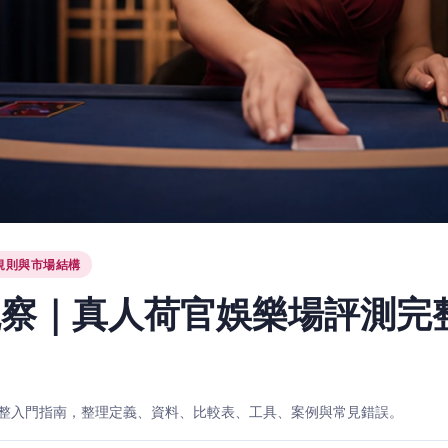
規則與市場結構
觀察｜真人荷官娛樂場評測完
整入門指南，整理定義、資料、比較表、工具、案例與常見錯誤。