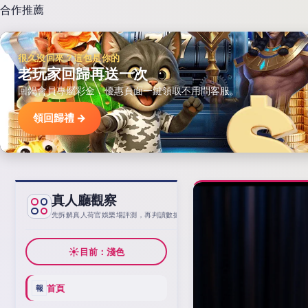
合作推薦
很久沒回來？這包是你的
老玩家回歸再送一次
回鍋會員專屬彩金，優惠頁面一鍵領取不用問客服。
領回歸禮 →
真人廳觀察
基線
先拆解真人荷官娛樂場評測，再判讀數據與價格
☀
目前：淺色
首頁
報