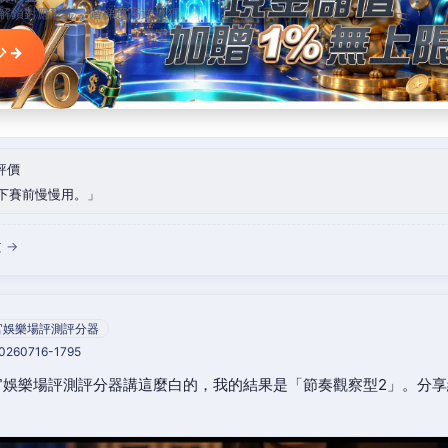
解鎖對應彩金，階梯越高送越狠。
 →
評價
下賽前慢慢用。
 →
官娛樂場評測評分器
20260716-1795
官娛樂場評測評分器講這麼白的，我的結果是「節奏觀察型2」。分享