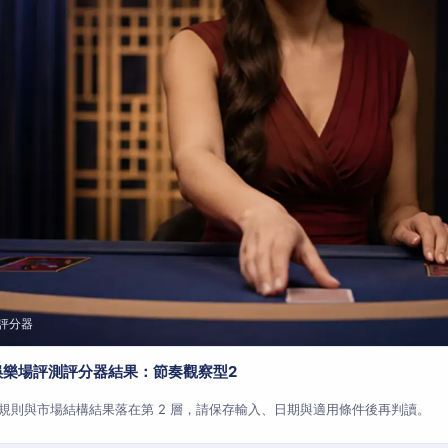
測評分器
娛樂場評測評分器結果：節奏觀察型2
規則與市場結構結果落在第 2 層，請保存輸入、日期與適用條件後再判讀。