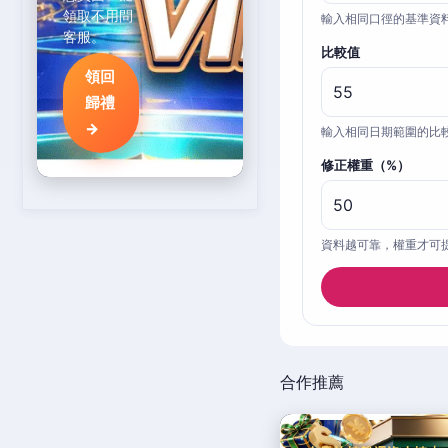
領取不用問
輸入相同口徑的基準資
客服。
比較值
領回
歸禮
→
輸入相同日期範圍的比
修正權重（%）
資料越可靠，權重才可
合作推薦