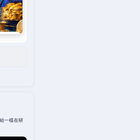
給一樣在研