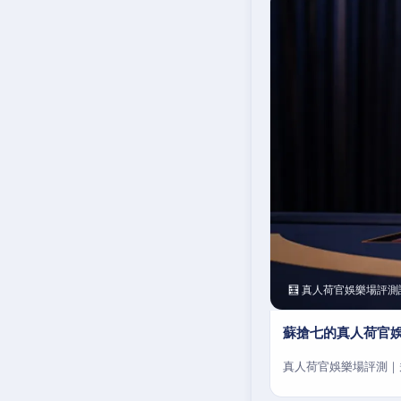
🧮 真人荷官娛樂場評
蘇搶七的真人荷官
真人荷官娛樂場評測｜